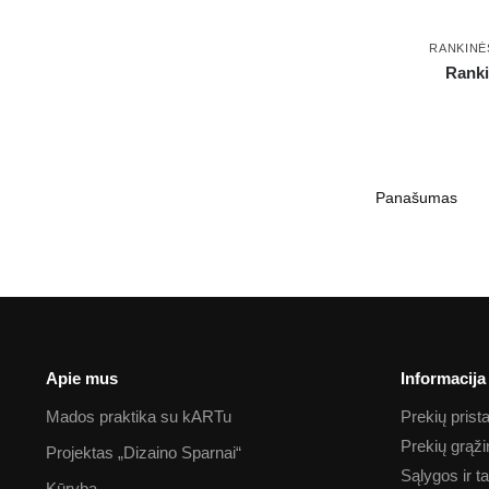
RANKINĖ
Ranki
Apie mus
Informacija
Mados praktika su kARTu
Prekių pris
Prekių grąž
Projektas „Dizaino Sparnai“
Sąlygos ir t
Kūryba