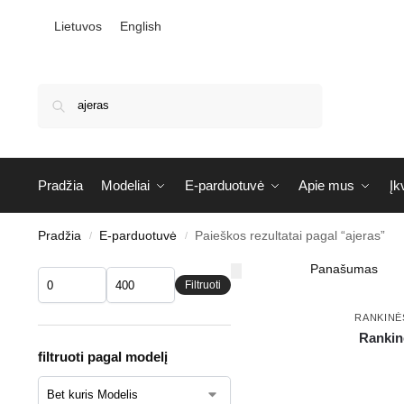
Lietuvos
English
Ieškoti
Pradžia
Modeliai
E-parduotuvė
Apie mus
Įk
Pradžia
E-parduotuvė
Paieškos rezultatai pagal “ajeras”
/
/
Filtruoti
RANKINĖ
Rankin
filtruoti pagal modelį