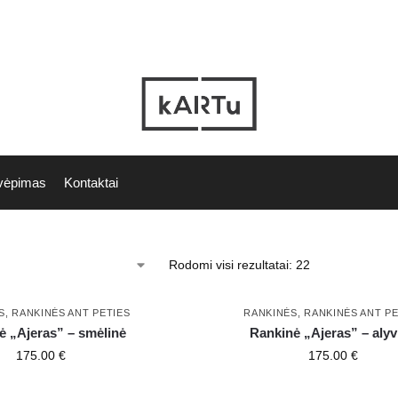
vėpimas
Kontaktai
Rodomi visi rezultatai: 22
S
,
RANKINĖS ANT PETIES
RANKINĖS
,
RANKINĖS ANT PE
ė „Ajeras” – smėlinė
Rankinė „Ajeras” – alyv
175.00
€
175.00
€