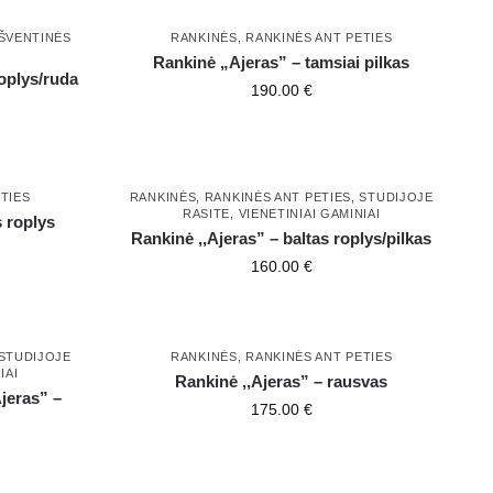
ŠVENTINĖS
RANKINĖS
,
RANKINĖS ANT PETIES
Rankinė „Ajeras” – tamsiai pilkas
oplys/ruda
190.00
€
TIES
RANKINĖS
,
RANKINĖS ANT PETIES
,
STUDIJOJE
RASITE
,
VIENETINIAI GAMINIAI
 roplys
Rankinė ,,Ajeras” – baltas roplys/pilkas
160.00
€
STUDIJOJE
RANKINĖS
,
RANKINĖS ANT PETIES
IAI
Rankinė ,,Ajeras” – rausvas
jeras” –
175.00
€