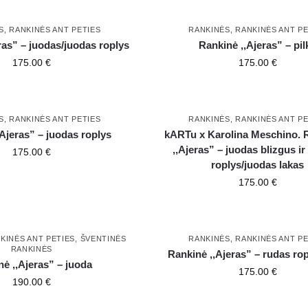
S
,
RANKINĖS ANT PETIES
RANKINĖS
,
RANKINĖS ANT PE
ras” – juodas/juodas roplys
Rankinė ,,Ajeras” – pil
175.00
€
175.00
€
S
,
RANKINĖS ANT PETIES
RANKINĖS
,
RANKINĖS ANT PE
Ajeras” – juodas roplys
kARTu x Karolina Meschino. 
,,Ajeras” – juodas blizgus ir
175.00
€
roplys/juodas lakas
175.00
€
KINĖS ANT PETIES
,
ŠVENTINĖS
RANKINĖS
,
RANKINĖS ANT PE
RANKINĖS
Rankinė ,,Ajeras” – rudas ro
ė ,,Ajeras” – juoda
175.00
€
190.00
€