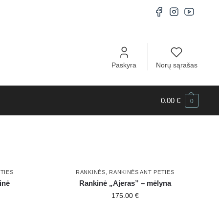
Paskyra
Norų sąrašas
0.00
€
0
TIES
RANKINĖS
,
RANKINĖS ANT PETIES
inė
Rankinė „Ajeras” – mėlyna
175.00
€