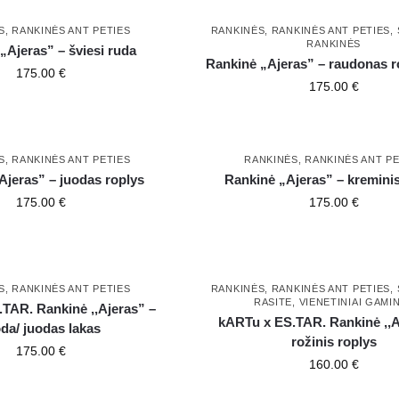
S
,
RANKINĖS ANT PETIES
RANKINĖS
,
RANKINĖS ANT PETIES
,
RANKINĖS
„Ajeras” – šviesi ruda
Rankinė „Ajeras” – raudonas r
175.00
€
175.00
€
S
,
RANKINĖS ANT PETIES
RANKINĖS
,
RANKINĖS ANT PE
Ajeras” – juodas roplys
Rankinė „Ajeras” – kreminis
175.00
€
175.00
€
S
,
RANKINĖS ANT PETIES
RANKINĖS
,
RANKINĖS ANT PETIES
,
RASITE
,
VIENETINIAI GAMIN
TAR. Rankinė ,,Ajeras” –
kARTu x ES.TAR. Rankinė ,,A
da/ juodas lakas
rožinis roplys
175.00
€
160.00
€