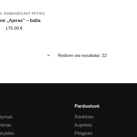
S
,
RANKINĖS ANT PETIES
nė ,,Ajeras” – balta
175.00
€
Rodomi visi rezultatai: 22
Parduotuvė
tatymas
Rankinės
inimas
Kuprinės
aisyklės
Piniginės