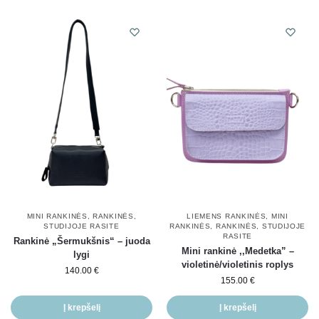
MINI RANKINĖS
,
RANKINĖS
,
LIEMENS RANKINĖS
,
MINI
STUDIJOJE RASITE
RANKINĖS
,
RANKINĖS
,
STUDIJOJE
RASITE
Rankinė „Šermukšnis“ – juoda
Mini rankinė ,,Medetka” –
lygi
violetinė/violetinis roplys
140.00
€
155.00
€
Į krepšelį
Į krepšelį