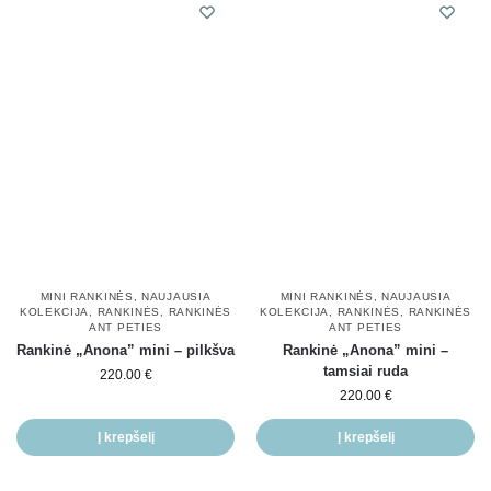
MINI RANKINĖS
,
NAUJAUSIA
MINI RANKINĖS
,
NAUJAUSIA
KOLEKCIJA
,
RANKINĖS
,
RANKINĖS
KOLEKCIJA
,
RANKINĖS
,
RANKINĖS
ANT PETIES
ANT PETIES
Rankinė „Anona” mini – pilkšva
Rankinė „Anona” mini –
tamsiai ruda
220.00
€
220.00
€
Į krepšelį
Į krepšelį