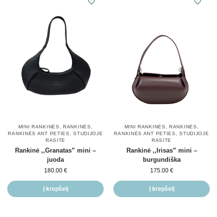
MINI RANKINĖS
,
RANKINĖS
,
MINI RANKINĖS
,
RANKINĖS
,
RANKINĖS ANT PETIES
,
STUDIJOJE
RANKINĖS ANT PETIES
,
STUDIJOJE
RASITE
RASITE
Rankinė ,,Granatas” mini –
Rankinė ,,Irisas” mini –
juoda
burgundiška
180.00
€
175.00
€
Į krepšelį
Į krepšelį