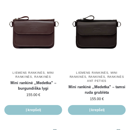
LIEMENS RANKINĖS
,
MINI
LIEMENS RANKINĖS
,
MINI
RANKINĖS
,
RANKINĖS
RANKINĖS
,
RANKINĖS
,
RANKINĖS
ANT PETIES
Mini rankinė ,,Medetka” –
Mini rankinė ,,Medetka” – tamsi
burgundiška lygi
ruda grublėta
155.00
€
155.00
€
Į krepšelį
Į krepšelį