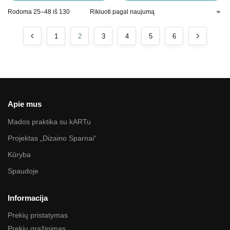
Rodoma 25–48 iš 130
1
2
3
4
5
6
Apie mus
Mados praktika su kARTu
Projektas „Dizaino Sparnai“
Kūryba
Spaudoje
Informacija
Prekių pristatymas
Prekių grąžinimas