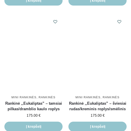
Į krepšelį
Į krepšelį
MINI RANKINĖS
,
RANKINĖS
MINI RANKINĖS
,
RANKINĖS
Rankinė ,,Eukaliptas” – tamsiai
Rankinė ,,Eukaliptas” – šviesiai
pilkas/dramblio kaulo roplys
rudas/kreminis roplys/smėlinis
175.00
€
175.00
€
Į krepšelį
Į krepšelį