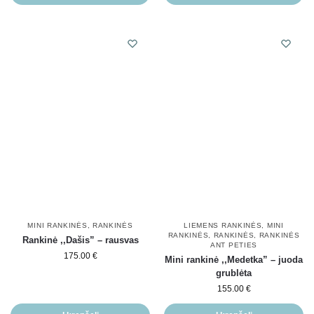
MINI RANKINĖS
,
RANKINĖS
LIEMENS RANKINĖS
,
MINI
RANKINĖS
,
RANKINĖS
,
RANKINĖS
Rankinė ,,Dašis” – rausvas
ANT PETIES
175.00
€
Mini rankinė ,,Medetka” – juoda
grublėta
155.00
€