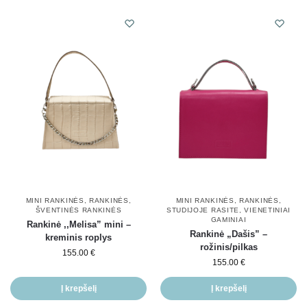
MINI RANKINĖS
,
RANKINĖS
,
MINI RANKINĖS
,
RANKINĖS
,
ŠVENTINĖS RANKINĖS
STUDIJOJE RASITE
,
VIENETINIAI
GAMINIAI
Rankinė ,,Melisa” mini –
Rankinė „Dašis” –
kreminis roplys
rožinis/pilkas
155.00
€
155.00
€
Į krepšelį
Į krepšelį