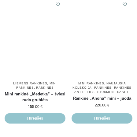
LIEMENS RANKINĖS
,
MINI
MINI RANKINĖS
,
NAUJAUSIA
RANKINĖS
,
RANKINĖS
KOLEKCIJA
,
RANKINĖS
,
RANKINĖS
ANT PETIES
,
STUDIJOJE RASITE
Mini rankinė ,,Medetka” – šviesi
Rankinė „Anona” mini – juoda
ruda grublėta
220.00
€
155.00
€
Į krepšelį
Į krepšelį