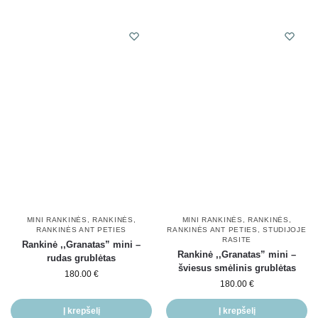
MINI RANKINĖS
,
RANKINĖS
,
MINI RANKINĖS
,
RANKINĖS
,
RANKINĖS ANT PETIES
RANKINĖS ANT PETIES
,
STUDIJOJE
RASITE
Rankinė ,,Granatas” mini –
Rankinė ,,Granatas” mini –
rudas grublėtas
šviesus smėlinis grublėtas
180.00
€
180.00
€
Į krepšelį
Į krepšelį