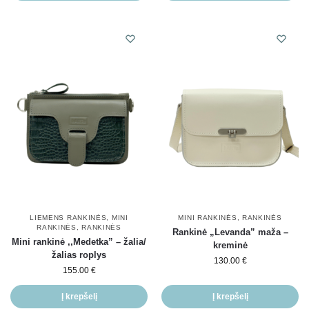
LIEMENS RANKINĖS
,
MINI
MINI RANKINĖS
,
RANKINĖS
RANKINĖS
,
RANKINĖS
Rankinė „Levanda” maža –
Mini rankinė ,,Medetka” – žalia/
kreminė
žalias roplys
130.00
€
155.00
€
Į krepšelį
Į krepšelį