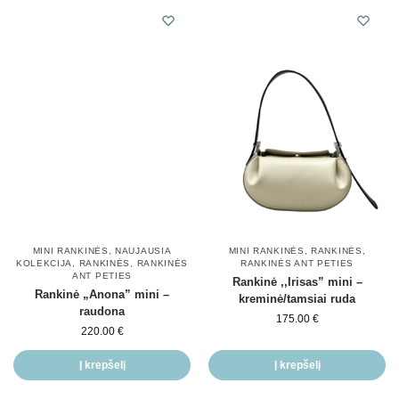
MINI RANKINĖS
,
NAUJAUSIA
MINI RANKINĖS
,
RANKINĖS
,
KOLEKCIJA
,
RANKINĖS
,
RANKINĖS
RANKINĖS ANT PETIES
ANT PETIES
Rankinė ,,Irisas” mini –
Rankinė „Anona” mini –
kreminė/tamsiai ruda
raudona
175.00
€
220.00
€
Į krepšelį
Į krepšelį