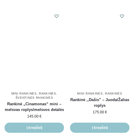
MINI RANKINĖS
,
RANKINĖS
,
MINI RANKINĖS
,
RANKINĖS
ŠVENTINĖS RANKINĖS
Rankinė ,,Dašis” – Juoda/Žalias
Rankinė „Cinamonas“ mini –
roplys
melsvas roplys/melsvos detalės
175.00
€
145.00
€
Į krepšelį
Į krepšelį