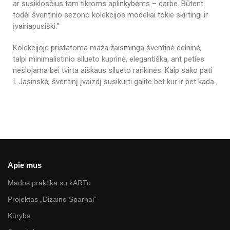
ar susiklosčius tam tikroms aplinkybėms – darbe. Būtent
todėl šventinio sezono kolekcijos modeliai tokie skirtingi ir
įvairiapusiški.“
Kolekcijoje pristatoma maža žaisminga šventinė delninė,
talpi minimalistinio silueto kuprinė, elegantiška, ant peties
nešiojama bei tvirta aiškaus silueto rankinės. Kaip sako pati
I. Jasinskė, šventinį įvaizdį susikurti galite bet kur ir bet kada.
Apie mus
Mados praktika su kARTu
Projektas „Dizaino Sparnai“
Kūryba