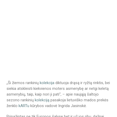
„Ši žiemos rankinių
kolekcija
diktuoja drąsą ir ryžtą rinktis, bei
siekia atskleisti kiekvienos moters asmenybę ar netgi keletą
asmenybių, taip, kaip nori ji pati“, – apie naująją šaltojo
sezono rankinių
kolekciją
pasakoja lietuviško mados prekės
ženklo
kARTu
kūrybos vadovė Ingrida Jasinskė.
Pripažintas ne tik Europos šalyse bet ir už jos ribų, dažnai