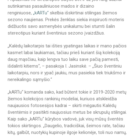
sutinkamas pasauliniuose mados ir dizaino
renginiuose,
„kARTu“
skelbia išskirtinai stilingas žiemos
sezono naujienas. Prekės ženklas siekia inspiruoti moteris
didžiuotis savo asmenybės unikalumu bei stumti šalin
stereotipus kuriant šventinius sezono įvaizdžius.
„Kalėdų laikotarpis tai išties ypatingas laikas ir mano pačios
kasmet labai laukiamas, tačiau prieš kuriant šią kolekciją
daug mąsčiau, kaip lengva tuo laiku save pačią pamesti,
išdalinti kitiems“, – pasakoja I. Jasinskė. – „Šiuo šventiniu
laikotarpiu, nors ir ypač jaukiu, mus pasiekia tiek triukšmo ir
nereikalingo sąmyšio.“
„kARTu“ komanda sako, kad būtent tokie ir 2019-2020 metų
žiemos kolekcijos rankinių modeliai, kuriuos atskleidžia
naujausios fotosesijos kadrai – skirti mėgautis Kalėdų
šventėmis ir pasitikti naujuosius metus be skrupulų stilingai.
Kaip sako „kARTu“ kūrybos vadovė, juk visų mūsų šventės
tokios skirtingos. „Daugelio, tradiciškai, šeimos rate, tačiau
kitų, galbūt, nuotykių kupinoje ilgoje kelionėje, toli nuo namų,