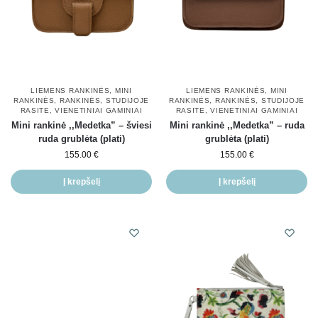
LIEMENS RANKINĖS
,
MINI
LIEMENS RANKINĖS
,
MINI
RANKINĖS
,
RANKINĖS
,
STUDIJOJE
RANKINĖS
,
RANKINĖS
,
STUDIJOJE
RASITE
,
VIENETINIAI GAMINIAI
RASITE
,
VIENETINIAI GAMINIAI
Mini rankinė ,,Medetka” – šviesi
Mini rankinė ,,Medetka” – ruda
ruda grublėta (plati)
grublėta (plati)
155.00
€
155.00
€
Į krepšelį
Į krepšelį