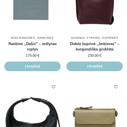
MINI RANKINĖS
,
RANKINĖS
GAMINIAI VYRAMS
,
KUPRINĖS
Rankinė ,,Dašis” – mėlynas
Didelė kuprinė ,,Imbieras” –
roplys
burgundiška grublėta
175.00
€
230.00
€
Į krepšelį
Į krepšelį