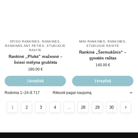
OFISO RANKINĖS
,
RANKINĖS
,
MINI RANKINĖS
,
RANKINĖS
,
RANKINĖS ANT PETIES
,
STUDIJOJE
STUDIJOJE RASITE
RASITE
Rankinė „Šermukšnis“ –
Rankinė ,,Plukė” mažesnė –
gyvatės raštas
šviesi mėlyna grublėta
140.00
€
180.00
€
Į krepšelį
Į krepšelį
Rodoma 1–24 iš 717
1
2
3
4
…
28
29
30