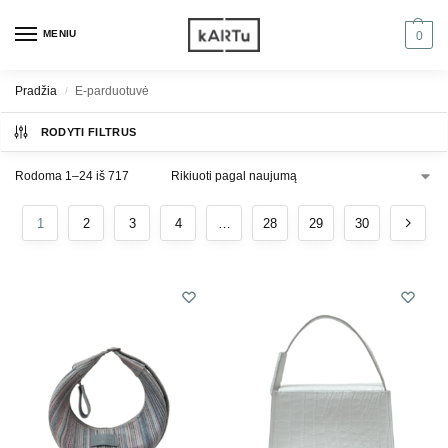
MENIU
0
Pradžia
E-parduotuvė
/
RODYTI FILTRUS
Rodoma 1–24 iš 717
1
2
3
4
…
28
29
30