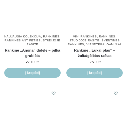
NAUJAUSIA KOLEKCIJA
,
RANKINĖS
,
MINI RANKINĖS
,
RANKINĖS
,
RANKINĖS ANT PETIES
,
STUDIJOJE
STUDIJOJE RASITE
,
ŠVENTINĖS
RASITE
RANKINĖS
,
VIENETINIAI GAMINIAI
Rankinė „Anona” didelė – pilka
Rankinė ,,Eukaliptas” –
grublėta
žalia/gėlėtas raštas
270.00
€
175.00
€
Į krepšelį
Į krepšelį