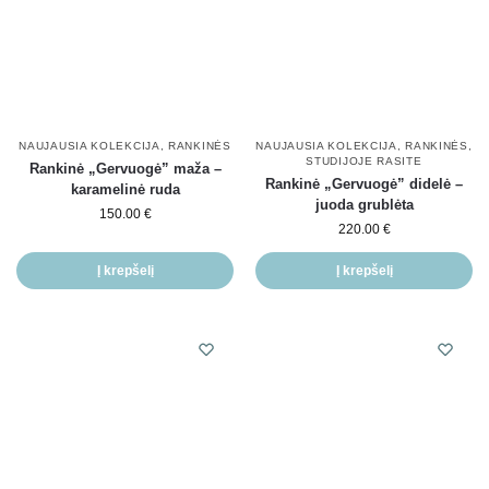
NAUJAUSIA KOLEKCIJA
,
RANKINĖS
NAUJAUSIA KOLEKCIJA
,
RANKINĖS
,
STUDIJOJE RASITE
Rankinė „Gervuogė” maža –
Rankinė „Gervuogė” didelė –
karamelinė ruda
juoda grublėta
150.00
€
220.00
€
Į krepšelį
Į krepšelį