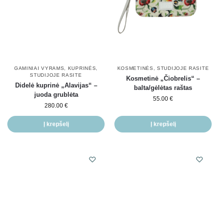
GAMINIAI VYRAMS
,
KUPRINĖS
,
KOSMETINĖS
,
STUDIJOJE RASITE
STUDIJOJE RASITE
Kosmetinė „Čiobrelis“ –
Didelė kuprinė „Alavijas“ –
balta/gėlėtas raštas
juoda grublėta
55.00
€
280.00
€
Į krepšelį
Į krepšelį