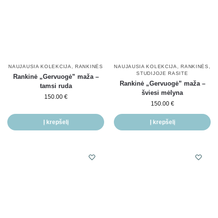
NAUJAUSIA KOLEKCIJA
,
RANKINĖS
NAUJAUSIA KOLEKCIJA
,
RANKINĖS
,
STUDIJOJE RASITE
Rankinė „Gervuogė” maža –
Rankinė „Gervuogė” maža –
tamsi ruda
šviesi mėlyna
150.00
€
150.00
€
Į krepšelį
Į krepšelį