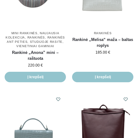
MINI RANKINĖS
,
NAUJAUSIA
RANKINĖS
KOLEKCIJA
,
RANKINĖS
,
RANKINĖS
Rankinė „Melisa“ maža – baltas
ANT PETIES
,
STUDIJOJE RASITE
,
roplys
VIENETINIAI GAMINIAI
Rankinė „Anona” mini –
185.00
€
raštuota
220.00
€
Į krepšelį
Į krepšelį