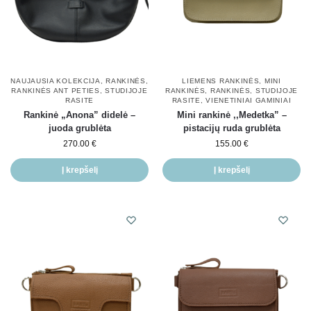
NAUJAUSIA KOLEKCIJA
,
RANKINĖS
,
LIEMENS RANKINĖS
,
MINI
RANKINĖS ANT PETIES
,
STUDIJOJE
RANKINĖS
,
RANKINĖS
,
STUDIJOJE
RASITE
RASITE
,
VIENETINIAI GAMINIAI
Rankinė „Anona” didelė –
Mini rankinė ,,Medetka” –
juoda grublėta
pistacijų ruda grublėta
270.00
€
155.00
€
Į krepšelį
Į krepšelį