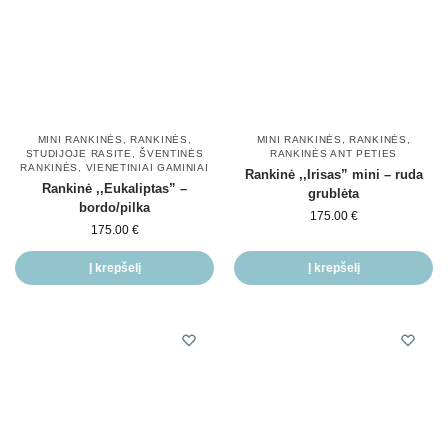
MINI RANKINĖS
,
RANKINĖS
,
MINI RANKINĖS
,
RANKINĖS
,
STUDIJOJE RASITE
,
ŠVENTINĖS
RANKINĖS ANT PETIES
RANKINĖS
,
VIENETINIAI GAMINIAI
Rankinė ,,Irisas” mini – ruda
Rankinė ,,Eukaliptas” –
grublėta
bordo/pilka
175.00
€
175.00
€
Į krepšelį
Į krepšelį