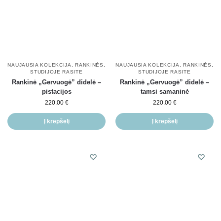
NAUJAUSIA KOLEKCIJA
,
RANKINĖS
,
NAUJAUSIA KOLEKCIJA
,
RANKINĖS
,
STUDIJOJE RASITE
STUDIJOJE RASITE
Rankinė „Gervuogė” didelė –
Rankinė „Gervuogė” didelė –
pistacijos
tamsi samaninė
220.00
€
220.00
€
Į krepšelį
Į krepšelį