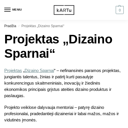
MENIU
0
Pradžia
Projektas „Dizaino Sparnai“
/
Projektas „Dizaino
Sparnai“
Projektas
„
Dizaino Sparnai
“ – nefinansinės paramos projektas,
jungiantis talentus, žinias ir patirtį kurti pasaulyje
konkurencingus skaitmeniniais, inovacijų ir žiedinės
ekonomikos principais grįstus ateities dizaino produktus ir
paslaugas.
Projekto veiklose dalyvauja mentoriai – patyrę dizaino
profesionalai, pradedantieji dizaineriai ir labai mažos, mažos ir
vidutinės įmonės.