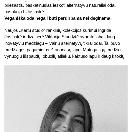
priežastis, paskatinusias ieškoti alternatyvų natūraliai odai,
pasakoja I. Jasinskė.
Veganiška oda negali būti perdirbama nei deginama
Naujos „Kartu studio“ rankinių kolekcijos kūrimui Ingrida
Jasinskė ir dizainerė Viktorija Stundytė svarstė labai daug
inovatyvių medžiagų – įvairių alternatyvų tikrai odai. Tai buvo
medžiagos pagamintos iš ananasų lapų, Mutuga figų medžio,
vynuogių išspaudų, obuolių atliekų, kaktuso lapų ir daug kitokių.