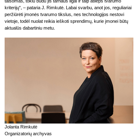
taisomas, tokiu būdu jis tarnaus ilgai ir taip atlieps tvarumo
kriterijų“, – pataria J. Rimkutė. Labai svarbu, anot jos, reguliariai
peržiūrėti įmonės tvarumo tikslus, nes technologijos nestovi
vietoje, todėl nuolat reikia ieškoti sprendimų, kurie įmonei būtų
aktualūs dabartiniu metu.
Jolanta Rimkutė
Organizatorių archyvas