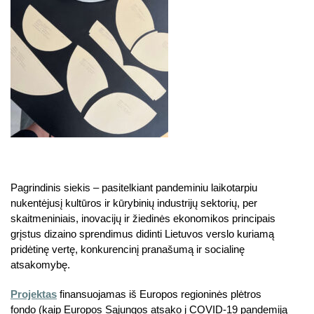
Pagrindinis siekis – pasitelkiant pandeminiu laikotarpiu
nukentėjusį kultūros ir kūrybinių industrijų sektorių, per
skaitmeniniais, inovacijų ir žiedinės ekonomikos principais
grįstus dizaino sprendimus didinti Lietuvos verslo kuriamą
pridėtinę vertę, konkurencinį pranašumą ir socialinę
atsakomybę.
Projektas
finansuojamas iš Europos regioninės plėtros
fondo (kaip Europos Sąjungos atsako į COVID-19 pandemiją