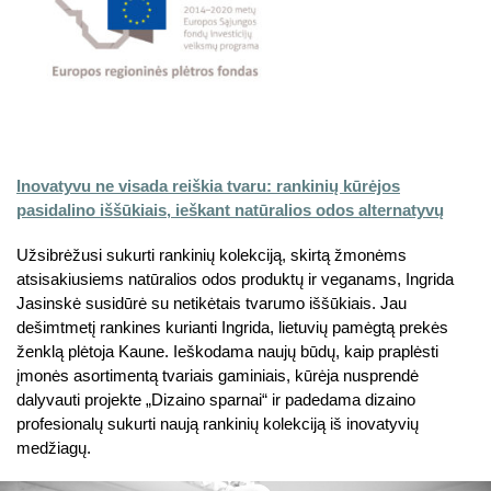
Inovatyvu ne visada reiškia tvaru: rankinių kūrėjos
pasidalino iššūkiais, ieškant natūralios odos alternatyvų
Užsibrėžusi sukurti rankinių kolekciją, skirtą žmonėms
atsisakiusiems natūralios odos produktų ir veganams, Ingrida
Jasinskė susidūrė su netikėtais tvarumo iššūkiais. Jau
dešimtmetį rankines kurianti Ingrida, lietuvių pamėgtą prekės
ženklą plėtoja Kaune. Ieškodama naujų būdų, kaip praplėsti
įmonės asortimentą tvariais gaminiais, kūrėja nusprendė
dalyvauti projekte „Dizaino sparnai“ ir padedama dizaino
profesionalų sukurti naują rankinių kolekciją iš inovatyvių
medžiagų.