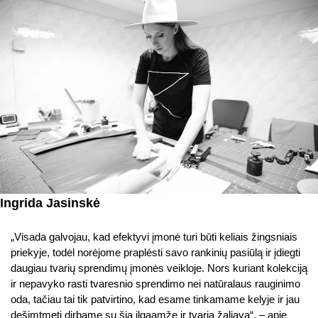
Ingrida Jasinskė
„Visada galvojau, kad efektyvi įmonė turi būti keliais žingsniais
priekyje, todėl norėjome praplėsti savo rankinių pasiūlą ir įdiegti
daugiau tvarių sprendimų įmonės veikloje. Nors kuriant kolekciją
ir nepavyko rasti tvaresnio sprendimo nei natūralaus rauginimo
oda, tačiau tai tik patvirtino, kad esame tinkamame kelyje ir jau
dešimtmetį dirbame su šia ilgaamže ir tvaria žaliava“, – apie