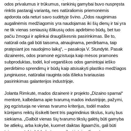
odos privalumus ir trūkumus, rankinių gamybai buvo nuspręsta
rinktis pastarąjį variantą, nes natūraliomis priemonėmis
apdorota oda neturi savo sudėtyje švino. „Odos rauginimas
augalinėmis medžiagomis yra naudojamas iki šių dienų ir tai yra
ne tik vienas seniausių išlikusių odos apdirbimo būdų, bet tuo
pačiu žmogui ir aplinkai draugiškesnis pasirinkimas. Be to,
natūrali oda gali būti taisoma, atnaujinama, perdirbama, taip
pratęsiant jos naudojimo laiką“, – pasakoja V. Stundytė. Pasak
dizainerės, odos pramonė egzistuoja kaip mėsos pramonės
subproduktas, todėl, kol veganiškos odos gamintojai ieško
perdirbimo sprendimų ir būdų kaip atsisakyti plastiko medžiagos
junginiuose, natūraliai rauginta oda išlieka tvariausias
pasirinkimas galanterijos industrijoje.
Jolanta Rimkutė, mados dizainerė ir projekto „Dizaino sparnai“
mentorė, kalbėdama apie tvarumą mados industrijoje, pažymi,
jog egzistuoja ne vienas tvarumo kriterijus, todėl mados
kūrėjams reiktų išsikelti bent tris pagrindinius tikslus, kurių bus
siekiama. „Galbūt vienas šių tvarumo tikslų galėtų būti gamyba
be atliekų, arba kokybė, kuomet daiktas ilgaamžis, gali būti