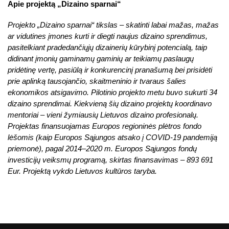
Apie projektą „Dizaino sparnai“
Projekto „Dizaino sparnai“ tikslas – skatinti labai mažas, mažas
ar vidutines įmones kurti ir diegti naujus dizaino sprendimus,
pasitelkiant pradedančiųjų dizainerių kūrybinį potencialą, taip
didinant įmonių gaminamų gaminių ar teikiamų paslaugų
pridėtinę vertę, pasiūlą ir konkurencinį pranašumą bei prisidėti
prie aplinką tausojančio, skaitmeninio ir tvaraus šalies
ekonomikos atsigavimo. Pilotinio projekto metu buvo sukurti 34
dizaino sprendimai. Kiekvieną šių dizaino projektų koordinavo
mentoriai – vieni žymiausių Lietuvos dizaino profesionalų.
Projektas finansuojamas Europos regioninės plėtros fondo
lėšomis (kaip Europos Sąjungos atsako į COVID-19 pandemiją
priemonė), pagal 2014–2020 m. Europos Sąjungos fondų
investicijų veiksmų programą, skirtas finansavimas – 893 691
Eur. Projektą vykdo Lietuvos kultūros taryba.