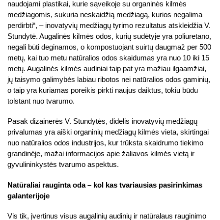
naudojami plastikai, kurie sąveikoje su organinės kilmės
medžiagomis, sukuria neskaidžią medžiagą, kurios negalima
perdirbti“, – inovatyvių medžiagų tyrimo rezultatus atskleidžia V.
Stundytė. Augalinės kilmės odos, kurių sudėtyje yra poliuretano,
negali būti deginamos, o kompostuojant suirtų daugmaž per 500
metų, kai tuo metu natūralios odos skaidumas yra nuo 10 iki 15
metų. Augalinės kilmės audiniai taip pat yra mažiau ilgaamžiai,
jų taisymo galimybės labiau ribotos nei natūralios odos gaminių,
o taip yra kuriamas poreikis pirkti naujus daiktus, tokiu būdu
tolstant nuo tvarumo.
Pasak dizainerės V. Stundytės, didelis inovatyvių medžiagų
privalumas yra aiški organinių medžiagų kilmės vieta, skirtingai
nuo natūralios odos industrijos, kur trūksta skaidrumo tiekimo
grandinėje, mažai informacijos apie žaliavos kilmės vietą ir
gyvulininkystės tvarumo aspektus.
Natūraliai rauginta oda – kol kas tvariausias pasirinkimas
galanterijoje
Vis tik, įvertinus visus augalinių audinių ir natūralaus rauginimo