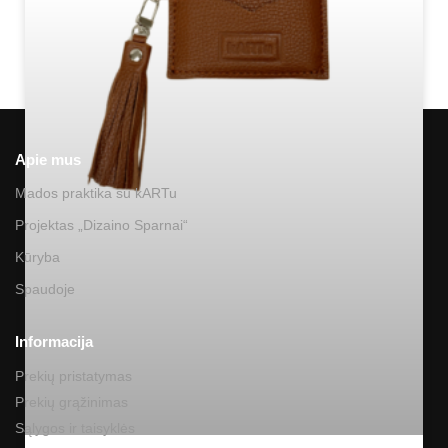
Apie mus
Mados praktika su kARTu
Projektas „Dizaino Sparnai“
Kūryba
Spaudoje
Informacija
Prekių pristatymas
Prekių grąžinimas
Sąlygos ir taisyklės