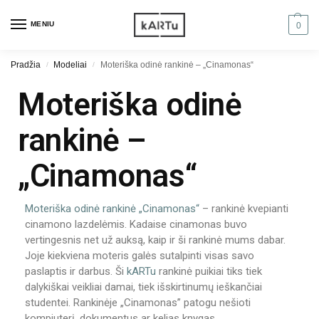
MENIU
0
Pradžia
Modeliai
Moteriška odinė rankinė – „Cinamonas“
/
/
Moteriška odinė
rankinė –
„Cinamonas“
Moteriška odinė rankinė
„Cinamonas“
– rankinė kvepianti
cinamono lazdelėmis. Kadaise cinamonas buvo
vertingesnis net už auksą, kaip ir ši rankinė mums dabar.
Joje kiekviena moteris galės sutalpinti visas savo
paslaptis ir darbus. Ši
kARTu
rankinė puikiai tiks tiek
dalykiškai veikliai damai, tiek išskirtinumų ieškančiai
studentei. Rankinėje „Cinamonas” patogu nešioti
kompiuterį, dokumentus ar kelias knygas.