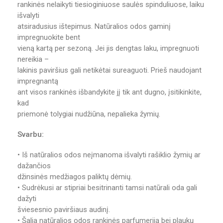
rankinės nelaikyti tiesioginiuose saulės spinduliuose, laiku
išvalyti
atsiradusius ištepimus. Natūralios odos gaminį
impregnuokite bent
vieną kartą per sezoną. Jei jis dengtas laku, impregnuoti
nereikia –
lakinis paviršius gali netikėtai sureaguoti. Prieš naudojant
impregnantą
ant visos rankinės išbandykite jį tik ant dugno, įsitikinkite,
kad
priemonė tolygiai nudžiūna, nepalieka žymių.
Svarbu:
• Iš natūralios odos neįmanoma išvalyti rašiklio žymių ar
dažančios
džinsinės medžiagos paliktų dėmių.
• Sudrėkusi ar stipriai besitrinanti tamsi natūrali oda gali
dažyti
šviesesnio paviršiaus audinį.
• Šalia natūralios odos rankinės parfumeriją bei plaukų