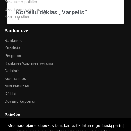
Privatumo politika
Užsakymo sekimas
Kortelių dėklas ,,Varpelis”
Norų sąrašas
Parduotuvė
Rankinės
Kuprinės
Piniginės
Rankinės/kuprinės vyrams
Delninės
Kosmetinės
Mini rankinės
Dėklai
Dovanų kuponai
Paieška
Mes naudojame slapukus tam, kad užtikrintume geriausią patirtį