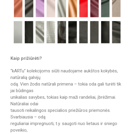
Kaip prižiūrėti?
“kARTu” kolekcijoms siūti naudojame aukštos kokybės,
natūralią galvijų
odą. Vien žodis natūrali primena – tokia oda gali turėti tik
jai būdingas
unikalias savybes, tokias kaip maži randeliai, įbrėžimai.
Natūraliai odai
tausoti reikalingos specialios priežiūros priemonės.
Svarbiausia – odą
reguliariai impregnuoti, t.y. saugoti nuo lietaus ir sniego
poveikio,