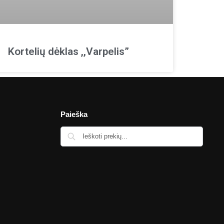
Kortelių dėklas ,,Varpelis”
Paieška