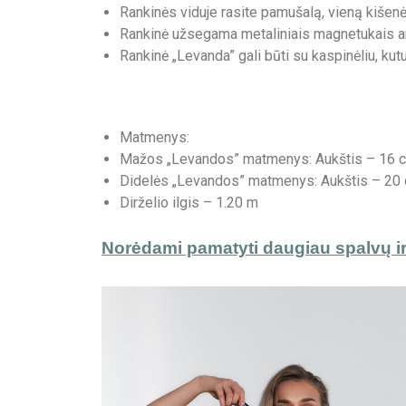
Rankinės viduje rasite pamušalą, vieną kišenėl
Rankinė užsegama metaliniais magnetukais a
Rankinė „Levanda” gali būti su kaspinėliu, kut
Matmenys:
Mažos „Levandos” matmenys: Aukštis – 16 cm,
Didelės „Levandos” matmenys: Aukštis – 20 cm
Dirželio ilgis – 1.20 m
Norėdami pamatyti daugiau spalvų ir 