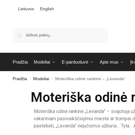
Lietuvos
English
Ieškoti
Pradžia
Modeliai
E-parduotuvė
Apie mus
Įk
Pradžia
Modeliai
Moteriška odinė rankinė – „Levanda“
/
/
Moteriška odinė 
Moteriška odinė
rankinė
„
Levanda
” – svajotoja už
vakariniam pasivaikščiojimui mieste ar trumpai išv
pastebėti, „Levanda” nejučiomis užburia… Tyla… A