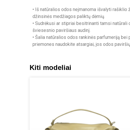
• Iš natūralios odos neįmanoma išvalyti rašiklio
džinsinės medžiagos paliktų dėmių.
• Sudrėkusi ar stipriai besitrinanti tamsi natūrali 
šviesesnio paviršiaus audinį.
• Šalia natūralios odos rankinės parfumeriją bei 
priemones naudokite atsargiai, jos odos paviršių 
Kiti modeliai