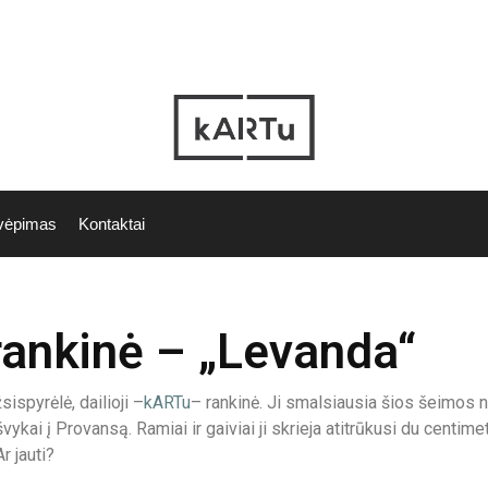
vėpimas
Kontaktai
rankinė – „Levanda“
sispyrėlė, dailioji –
kARTu
– rankinė. Ji smalsiausia šios šeimos n
ykai į Provansą. Ramiai ir gaiviai ji skrieja atitrūkusi du centimet
r jauti?