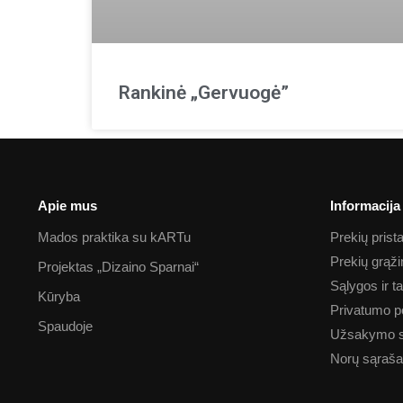
Rankinė „Gervuogė”
Apie mus
Informacija
Mados praktika su kARTu
Prekių pris
Prekių grąž
Projektas „Dizaino Sparnai“
Sąlygos ir t
Kūryba
Privatumo po
Spaudoje
Užsakymo 
Norų sąraš