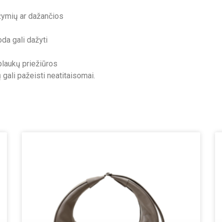
 žymių ar dažančios
oda gali dažyti
plaukų priežiūros
gali pažeisti neatitaisomai.