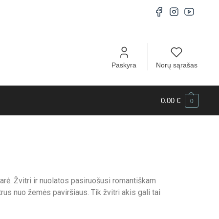
Paskyra
Norų sąrašas
0.00
€
0
arė. Žvitri ir nuolatos pasiruošusi romantiškam
rus nuo žemės paviršiaus. Tik žvitri akis gali tai