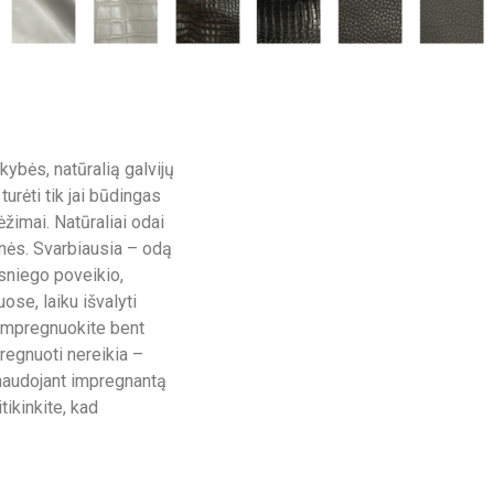
ybės, natūralią galvijų
turėti tik jai būdingas
ėžimai. Natūraliai odai
onės. Svarbiausia – odą
r sniego poveikio,
ose, laiku išvalyti
 impregnuokite bent
regnuoti nereikia –
š naudojant impregnantą
tikinkite, kad