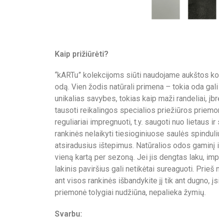
Kaip prižiūrėti?
“kARTu” kolekcijoms siūti naudojame aukštos kok
odą. Vien žodis natūrali primena – tokia oda gali 
unikalias savybes, tokias kaip maži randeliai, įbr
tausoti reikalingos specialios priežiūros priem
reguliariai impregnuoti, t.y. saugoti nuo lietaus i
rankinės nelaikyti tiesioginiuose saulės spinduliu
atsiradusius ištepimus. Natūralios odos gaminį
vieną kartą per sezoną. Jei jis dengtas laku, imp
lakinis paviršius gali netikėtai sureaguoti. Prie
ant visos rankinės išbandykite jį tik ant dugno, įsi
priemonė tolygiai nudžiūna, nepalieka žymių.
Svarbu: