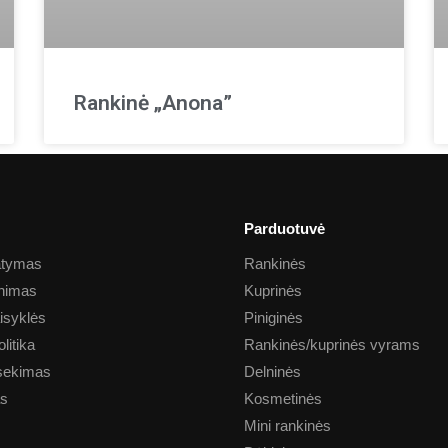
Rankinė „Anona”
Parduotuvė
tatymas
Rankinės
inimas
Kuprinės
aisyklės
Piniginės
litika
Rankinės/kuprinės vyrams
sekimas
Delninės
as
Kosmetinės
Mini rankinės