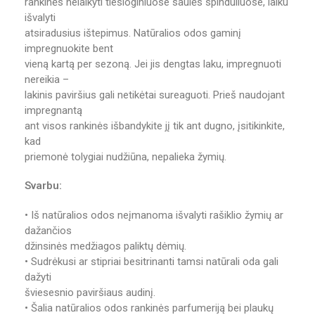
rankinės nelaikyti tiesioginiuose saulės spinduliuose, laiku
išvalyti
atsiradusius ištepimus. Natūralios odos gaminį
impregnuokite bent
vieną kartą per sezoną. Jei jis dengtas laku, impregnuoti
nereikia –
lakinis paviršius gali netikėtai sureaguoti. Prieš naudojant
impregnantą
ant visos rankinės išbandykite jį tik ant dugno, įsitikinkite,
kad
priemonė tolygiai nudžiūna, nepalieka žymių.
Svarbu:
• Iš natūralios odos neįmanoma išvalyti rašiklio žymių ar
dažančios
džinsinės medžiagos paliktų dėmių.
• Sudrėkusi ar stipriai besitrinanti tamsi natūrali oda gali
dažyti
šviesesnio paviršiaus audinį.
• Šalia natūralios odos rankinės parfumeriją bei plaukų