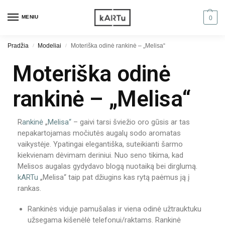
MENIU
0
Pradžia
Modeliai
Moteriška odinė rankinė – „Melisa“
/
/
Moteriška odinė
rankinė – „Melisa“
R
ankinė
„
Melisa“
– gaivi tarsi šviežio oro gūsis ar tas
nepakartojamas močiutės augalų sodo aromatas
vaikystėje. Ypatingai elegantiška, suteikianti šarmo
kiekvienam dėvimam deriniui. Nuo seno tikima, kad
Melisos augalas gydydavo blogą nuotaiką bei dirglumą.
kARTu
„Melisa“ taip pat džiugins kas rytą paėmus ją į
rankas.
Rankinės viduje pamušalas ir viena odinė užtrauktuku
užsegama kišenėlė telefonui/raktams. Rankinė