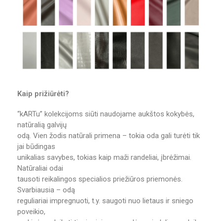
Kaip prižiūrėti?
“kARTu” kolekcijoms siūti naudojame aukštos kokybės,
natūralią galvijų
odą. Vien žodis natūrali primena – tokia oda gali turėti tik
jai būdingas
unikalias savybes, tokias kaip maži randeliai, įbrėžimai.
Natūraliai odai
tausoti reikalingos specialios priežiūros priemonės.
Svarbiausia – odą
reguliariai impregnuoti, t.y. saugoti nuo lietaus ir sniego
poveikio,