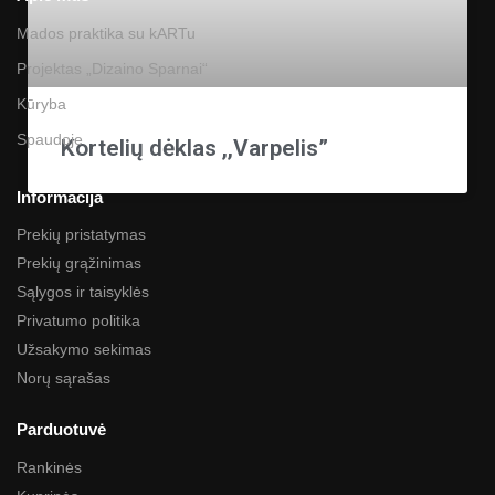
Mados praktika su kARTu
Projektas „Dizaino Sparnai“
Kūryba
Spaudoje
Kortelių dėklas ,,Varpelis”
Informacija
Prekių pristatymas
Prekių grąžinimas
Sąlygos ir taisyklės
Privatumo politika
Užsakymo sekimas
Norų sąrašas
Parduotuvė
Rankinės