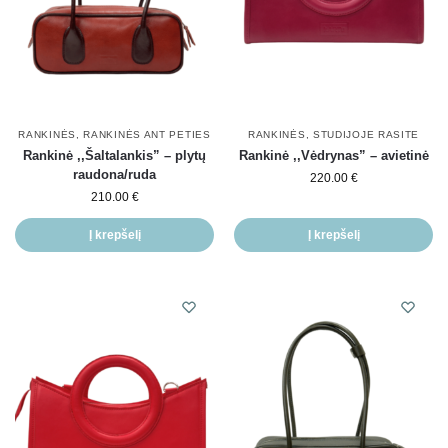
RANKINĖS
,
RANKINĖS ANT PETIES
RANKINĖS
,
STUDIJOJE RASITE
Rankinė ,,Šaltalankis” – plytų
Rankinė ,,Vėdrynas” – avietinė
raudona/ruda
220.00
€
210.00
€
Į krepšelį
Į krepšelį