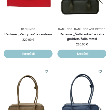
RANKINĖS
RANKINĖS
,
RANKINĖS ANT PETIES
Rankinė ,,Vėdrynas” – raudona
Rankinė ,,Šaltalankis” – žalia
grublėta/žalia tamsi
220.00
€
210.00
€
Į krepšelį
Į krepšelį