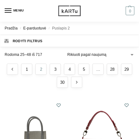
MENIU
0
Pradžia
E-parduotuvė
Puslapis 2
/
/
RODYTI FILTRUS
Rodoma 25–48 iš 717
1
2
3
4
5
…
28
29
30