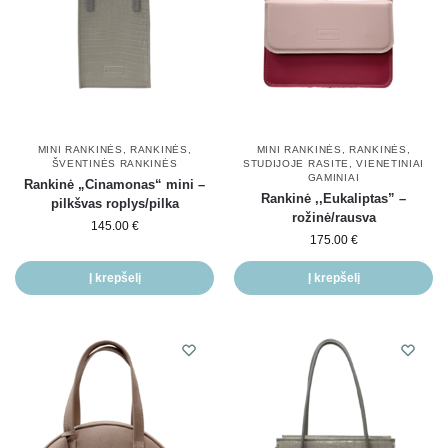
MINI RANKINĖS
,
RANKINĖS
,
MINI RANKINĖS
,
RANKINĖS
,
ŠVENTINĖS RANKINĖS
STUDIJOJE RASITE
,
VIENETINIAI
GAMINIAI
Rankinė „Cinamonas“ mini –
Rankinė ,,Eukaliptas” –
pilkšvas roplys/pilka
rožinė/rausva
145.00
€
175.00
€
Į krepšelį
Į krepšelį