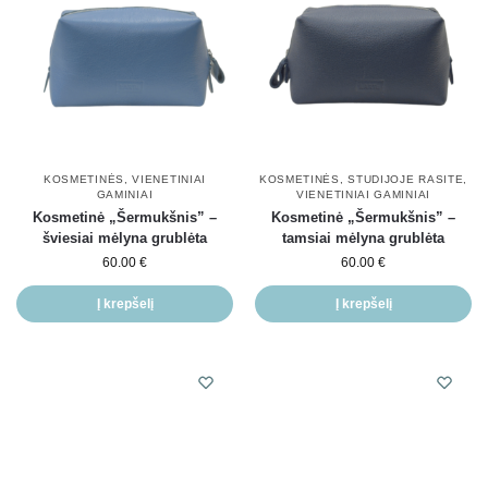
KOSMETINĖS
,
VIENETINIAI
KOSMETINĖS
,
STUDIJOJE RASITE
,
GAMINIAI
VIENETINIAI GAMINIAI
Kosmetinė „Šermukšnis” –
Kosmetinė „Šermukšnis” –
šviesiai mėlyna grublėta
tamsiai mėlyna grublėta
60.00
€
60.00
€
Į krepšelį
Į krepšelį