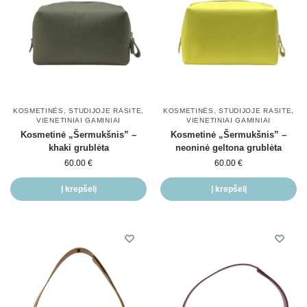
KOSMETINĖS
,
STUDIJOJE RASITE
,
KOSMETINĖS
,
STUDIJOJE RASITE
,
VIENETINIAI GAMINIAI
VIENETINIAI GAMINIAI
Kosmetinė „Šermukšnis” –
Kosmetinė „Šermukšnis” –
khaki grublėta
neoninė geltona grublėta
60.00
€
60.00
€
Į krepšelį
Į krepšelį