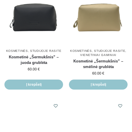
KOSMETINĖS
,
STUDIJOJE RASITE
KOSMETINĖS
,
STUDIJOJE RASITE
,
VIENETINIAI GAMINIAI
Kosmetinė „Šermukšnis” –
Kosmetinė „Šermukšnis” –
juoda grublėta
smėlinė grublėta
60.00
€
60.00
€
Į krepšelį
Į krepšelį