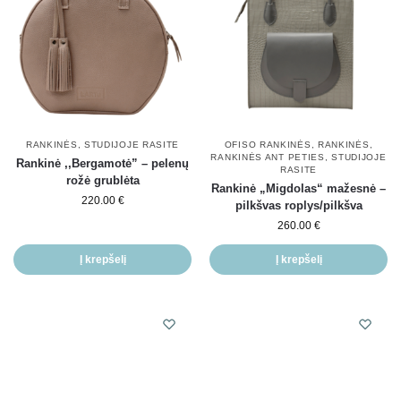
RANKINĖS
,
STUDIJOJE RASITE
OFISO RANKINĖS
,
RANKINĖS
,
RANKINĖS ANT PETIES
,
STUDIJOJE
Rankinė ,,Bergamotė” – pelenų
RASITE
rožė grublėta
Rankinė „Migdolas“ mažesnė –
220.00
€
pilkšvas roplys/pilkšva
260.00
€
Į krepšelį
Į krepšelį