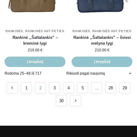
RANKINĖS
,
RANKINĖS ANT PETIES
RANKINĖS
,
RANKINĖS ANT PETIES
Rankinė ,,Šaltalankis” –
Rankinė ,,Šaltalankis” – šviesi
kreminė lygi
mėlyna lygi
210.00
€
210.00
€
Į krepšelį
Į krepšelį
Rodoma 25–48 iš 717
1
2
3
4
5
…
28
29
30