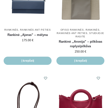
RANKINĖS
,
RANKINĖS ANT PETIES
OFISO RANKINĖS
,
RANKINĖS
,
RANKINĖS ANT PETIES
,
STUDIJOJE
Rankinė „Ajeras” – mėlyna
RASITE
175.00
€
Rankinė ,,Aronija” – pilkšvas
roplys/pilkšva
250.00
€
Į krepšelį
Į krepšelį