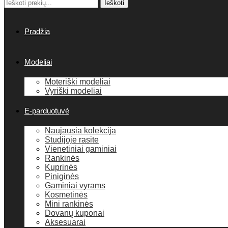
Ieškoti:
Ieškoti
Pradžia
Modeliai
Moteriški modeliai
Vyriški modeliai
E-parduotuvė
Naujausia kolekcija
Studijoje rasite
Vienetiniai gaminiai
Rankinės
Kuprinės
Piniginės
Gaminiai vyrams
Kosmetinės
Mini rankinės
Dovanų kuponai
Aksesuarai