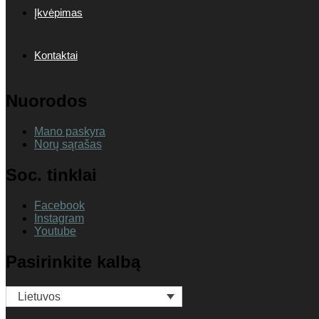
Įkvėpimas
Kontaktai
Nuorodos
Mano paskyra
Norų sąrašas
Soc. tinklai
Facebook
Instagram
Youtube
Pasirinkite kalbą
Lietuvos