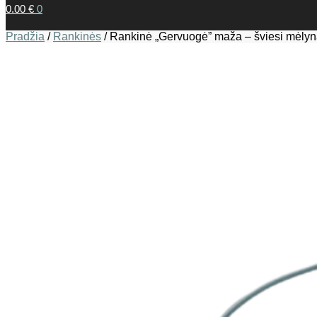
0.00
€
0
Pradžia
/
Rankinės
/
Rankinė „Gervuogė” maža – šviesi mėly