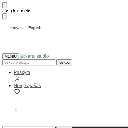
Skip
Skip
Jūsų krepšelis
to
to
navigation
content
Lietuvos
English
MENIU
Ieškoti:
Ieškoti
Paskyra
Norų sąrašas
0.00
€
0