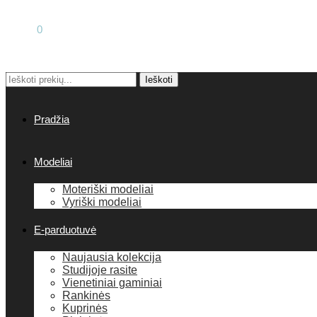
0.00
€
0
Ieškoti:
Ieškoti
Pradžia
Modeliai
Moteriški modeliai
Vyriški modeliai
E-parduotuvė
Naujausia kolekcija
Studijoje rasite
Vienetiniai gaminiai
Rankinės
Kuprinės