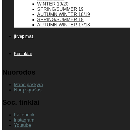
WINTER 19/20
SPRING/SUMMER 19
AUTUMN WINTER 18/19
SPRING/SUMMER 18
AUTUMN WINTER 17/18
Įkvėpimas
Kontaktai
Nuorodos
Mano paskyra
Norų sąrašas
Soc. tinklai
Facebook
Instagram
Youtube