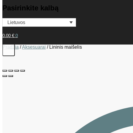
Pasirinkite kalbą
Lietuvos
0.00
€
0
Pradžia
/
Aksesuarai
/
Lininis maišelis