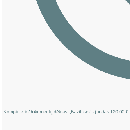
Kompiuterio/dokumentų dėklas ,,Bazilikas" - juodas
120.00
€