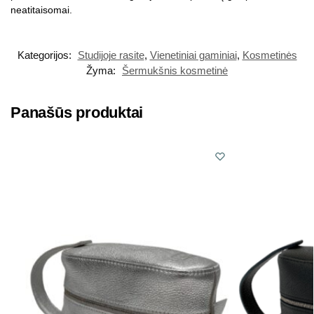
neatitaisomai.
Kategorijos:
Studijoje rasite
,
Vienetiniai gaminiai
,
Kosmetinės
Žyma:
Šermukšnis kosmetinė
Panašūs produktai