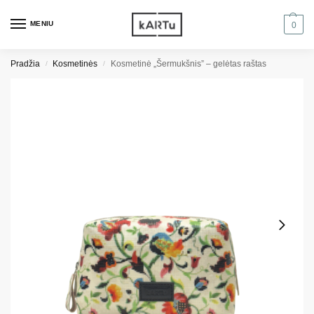
MENIU
0
Pradžia
Kosmetinės
Kosmetinė „Šermukšnis” – gelėtas raštas
/
/