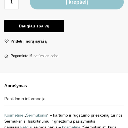
Į krepšelį
Daugiau spalvų
Pridėti į norų sąrašą
Pagaminta iš natūralios odos
Aprašymas
Papildoma informacija
Kosmetinė
„
Šermukšnis
” – kartumo ir rūgštumo prieskonių turintis
Šermukšnis. Išskirtinumu ir griežtumu pasižymintis
naujasis
kARTu
šeimos narys –
kosmetinė
“Šermukšnis”, kuris