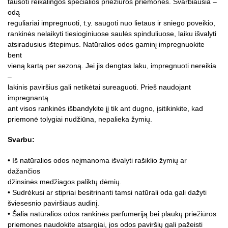
tausoti reikalingos specialios priežiūros priemonės. Svarbiausia –
odą
reguliariai impregnuoti, t.y. saugoti nuo lietaus ir sniego poveikio,
rankinės nelaikyti tiesioginiuose saulės spinduliuose, laiku išvalyti
atsiradusius ištepimus. Natūralios odos gaminį impregnuokite
bent
vieną kartą per sezoną. Jei jis dengtas laku, impregnuoti nereikia
–
lakinis paviršius gali netikėtai sureaguoti. Prieš naudojant
impregnantą
ant visos rankinės išbandykite jį tik ant dugno, įsitikinkite, kad
priemonė tolygiai nudžiūna, nepalieka žymių.
Svarbu:
• Iš natūralios odos neįmanoma išvalyti rašiklio žymių ar
dažančios
džinsinės medžiagos paliktų dėmių.
• Sudrėkusi ar stipriai besitrinanti tamsi natūrali oda gali dažyti
šviesesnio paviršiaus audinį.
• Šalia natūralios odos rankinės parfumeriją bei plaukų priežiūros
priemones naudokite atsargiai, jos odos paviršių gali pažeisti