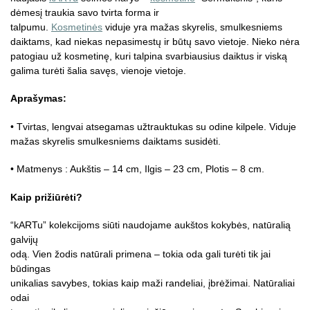
dėmesį traukia savo tvirta forma ir
talpumu.
Kosmetinės
viduje yra mažas skyrelis, smulkesniems
daiktams, kad niekas nepasimestų ir būtų savo vietoje. Nieko nėra
patogiau už kosmetinę, kuri talpina svarbiausius daiktus ir viską
galima turėti šalia savęs, vienoje vietoje.
Aprašymas:
• Tvirtas, lengvai atsegamas užtrauktukas su odine kilpele. Viduje
mažas skyrelis smulkesniems daiktams susidėti.
• Matmenys : Aukštis – 14 cm, Ilgis – 23 cm, Plotis – 8 cm.
Kaip prižiūrėti?
“kARTu” kolekcijoms siūti naudojame aukštos kokybės, natūralią
galvijų
odą. Vien žodis natūrali primena – tokia oda gali turėti tik jai
būdingas
unikalias savybes, tokias kaip maži randeliai, įbrėžimai. Natūraliai
odai