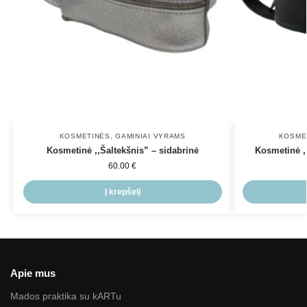
KOSMETINĖS
,
GAMINIAI VYRAMS
KOSME
Kosmetinė ,,Šaltekšnis” – sidabrinė
Kosmetinė ,,
60.00
€
Į krepšelį
Apie mus
Mados praktika su kARTu