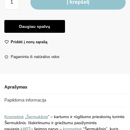
Į krepšelį
Daugiau spalvų
Pridėti į norų sąrašą
Pagaminta iš natūralios odos
Aprašymas
Papildoma informacija
Kosmetinė
„
Šermukšnis
” – kartumo ir rūgštumo prieskonių turintis
Šermukšnis. Išskirtinumu ir griežtumu pasižymintis
naujasis
kARTu
šeimos narys –
kosmetinė
“Šermukšnis”, kuris