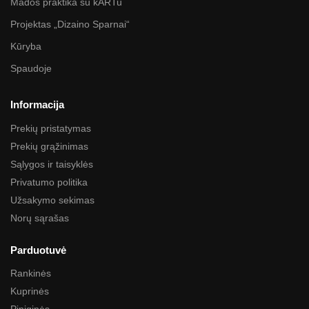
Mados praktika su kARTu
Projektas „Dizaino Sparnai“
Kūryba
Spaudoje
Informacija
Prekių pristatymas
Prekių grąžinimas
Sąlygos ir taisyklės
Privatumo politika
Užsakymo sekimas
Norų sąrašas
Parduotuvė
Rankinės
Kuprinės