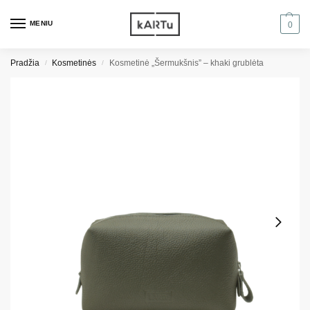
MENIU
0
Pradžia
Kosmetinės
Kosmetinė „Šermukšnis” – khaki grublėta
/
/