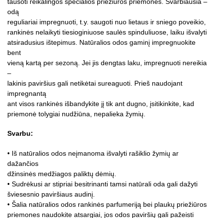
tausoti reikalingos specialios priežiūros priemonės. Svarbiausia –
odą
reguliariai impregnuoti, t.y. saugoti nuo lietaus ir sniego poveikio,
rankinės nelaikyti tiesioginiuose saulės spinduliuose, laiku išvalyti
atsiradusius ištepimus. Natūralios odos gaminį impregnuokite
bent
vieną kartą per sezoną. Jei jis dengtas laku, impregnuoti nereikia
–
lakinis paviršius gali netikėtai sureaguoti. Prieš naudojant
impregnantą
ant visos rankinės išbandykite jį tik ant dugno, įsitikinkite, kad
priemonė tolygiai nudžiūna, nepalieka žymių.
Svarbu:
• Iš natūralios odos neįmanoma išvalyti rašiklio žymių ar
dažančios
džinsinės medžiagos paliktų dėmių.
• Sudrėkusi ar stipriai besitrinanti tamsi natūrali oda gali dažyti
šviesesnio paviršiaus audinį.
• Šalia natūralios odos rankinės parfumeriją bei plaukų priežiūros
priemones naudokite atsargiai, jos odos paviršių gali pažeisti