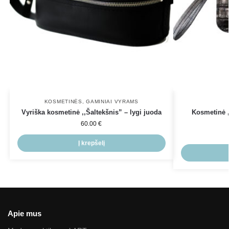
KOSMETINĖS
,
GAMINIAI VYRAMS
Vyriška kosmetinė ,,Šaltekšnis” – lygi juoda
Kosmetinė ,
60.00
€
Į krepšelį
Apie mus