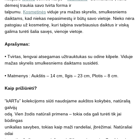
dėmesį traukia savo tvirta forma ir
talpumu.
Kosmetinės
viduje yra mažas skyrelis, smulkesniems
daiktams, kad niekas nepasimestų ir būtų savo vietoje. Nieko nėra
patogiau už kosmetinę, kuri talpina svarbiausius daiktus ir viską
galima turėti šalia savęs, vienoje vietoje.
Aprašymas:
• Tvirtas, lengvai atsegamas užtrauktukas su odine kilpele. Viduje
mažas skyrelis smulkesniems daiktams susidėti.
• Matmenys : Aukštis – 14 cm, Ilgis – 23 cm, Plotis – 8 cm.
Kaip prižiūrėti?
“kARTu” kolekcijoms siūti naudojame aukštos kokybės, natūralią
galvijų
odą. Vien žodis natūrali primena – tokia oda gali turėti tik jai
būdingas
unikalias savybes, tokias kaip maži randeliai, įbrėžimai. Natūraliai
odai