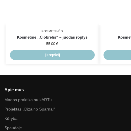
KOSMETINĖS
Kosmetinė ,,Čiobrelis” – juodas roplys
Kosmeti
55.00
€
Į krepšelį
Apie mus
Mados praktika su kARTu
Projektas „Dizaino Sparnai“
Kūryba
Spaudoje