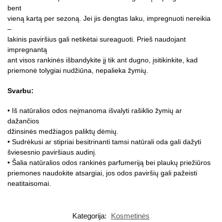
bent
vieną kartą per sezoną. Jei jis dengtas laku, impregnuoti nereikia
–
lakinis paviršius gali netikėtai sureaguoti. Prieš naudojant
impregnantą
ant visos rankinės išbandykite jį tik ant dugno, įsitikinkite, kad
priemonė tolygiai nudžiūna, nepalieka žymių.
Svarbu:
• Iš natūralios odos neįmanoma išvalyti rašiklio žymių ar
dažančios
džinsinės medžiagos paliktų dėmių.
• Sudrėkusi ar stipriai besitrinanti tamsi natūrali oda gali dažyti
šviesesnio paviršiaus audinį.
• Šalia natūralios odos rankinės parfumeriją bei plaukų priežiūros
priemones naudokite atsargiai, jos odos paviršių gali pažeisti
neatitaisomai.
Kategorija:
Kosmetinės