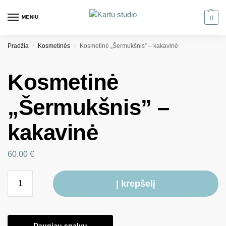
MENIU
0
Pradžia
Kosmetinės
Kosmetinė „Šermukšnis” – kakavinė
/
/
Kosmetinė
„Šermukšnis” –
kakavinė
60.00
€
Į krepšelį
Daugiau spalvų