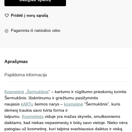
Pridėti į norų sąrašą
Pagaminta iš natūralios odos
Aprašymas
Papildoma informacija
Kosmetinė
„
Šermukšnis
” – kartumo ir rūgštumo prieskonių turintis
Šermukšnis. Išskirtinumu ir griežtumu pasižymintis
naujasis
kARTu
šeimos narys –
kosmetinė
“Šermukšnis”, kuris
dėmesį traukia savo tvirta forma ir
talpumu.
Kosmetinės
viduje yra mažas skyrelis, smulkesniems
daiktams, kad niekas nepasimestų ir būtų savo vietoje. Nieko nėra
patogiau už kosmetinę, kuri talpina svarbiausius daiktus ir viską