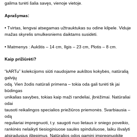
galima turėti šalia savęs, vienoje vietoje.
Aprašymas:
• Tvirtas, lengvai atsegamas užtrauktukas su odine kilpele. Viduje
mažas skyrelis smulkesniems daiktams susidėti.
• Matmenys : Aukštis – 14 cm, Ilgis – 23 cm, Plotis – 8 cm.
Kaip prižiūrėti?
“kARTu” kolekcijoms siūti naudojame aukštos kokybės, natūralią
galvijų
odą. Vien žodis natūrali primena – tokia oda gali turėti tik jai
būdingas
unikalias savybes, tokias kaip maži randeliai, įbrėžimai. Natūraliai
odai
tausoti reikalingos specialios priežiūros priemonės. Svarbiausia –
odą
reguliariai impregnuoti, t.y. saugoti nuo lietaus ir sniego poveikio,
rankinės nelaikyti tiesioginiuose saulės spinduliuose, laiku išvalyti
atsiradusius ištepimus. Natūralios odos gaminį impregnuokite