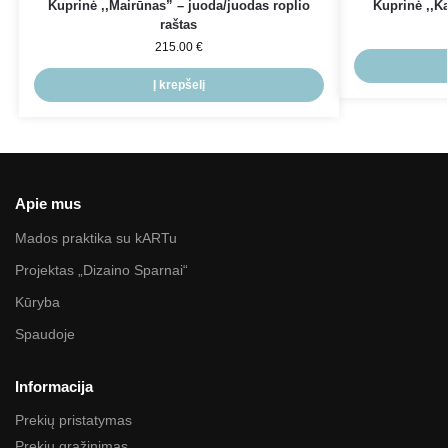
Kuprinė ,,Mairūnas” – juoda/juodas roplio
Kuprinė ,,K
raštas
215.00
€
Į krepšelį
Apie mus
Mados praktika su kARTu
Projektas „Dizaino Sparnai“
Kūryba
Spaudoje
Informacija
Prekių pristatymas
Prekių grąžinimas