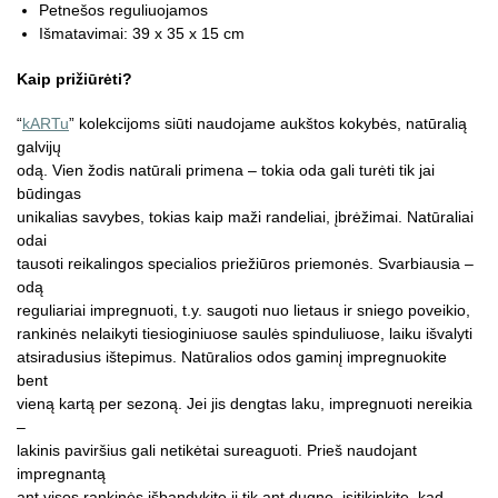
Petnešos reguliuojamos
Išmatavimai: 39 x 35 x 15 cm
Kaip prižiūrėti?
“
kARTu
” kolekcijoms siūti naudojame aukštos kokybės, natūralią
galvijų
odą. Vien žodis natūrali primena – tokia oda gali turėti tik jai
būdingas
unikalias savybes, tokias kaip maži randeliai, įbrėžimai. Natūraliai
odai
tausoti reikalingos specialios priežiūros priemonės. Svarbiausia –
odą
reguliariai impregnuoti, t.y. saugoti nuo lietaus ir sniego poveikio,
rankinės nelaikyti tiesioginiuose saulės spinduliuose, laiku išvalyti
atsiradusius ištepimus. Natūralios odos gaminį impregnuokite
bent
vieną kartą per sezoną. Jei jis dengtas laku, impregnuoti nereikia
–
lakinis paviršius gali netikėtai sureaguoti. Prieš naudojant
impregnantą
ant visos rankinės išbandykite jį tik ant dugno, įsitikinkite, kad