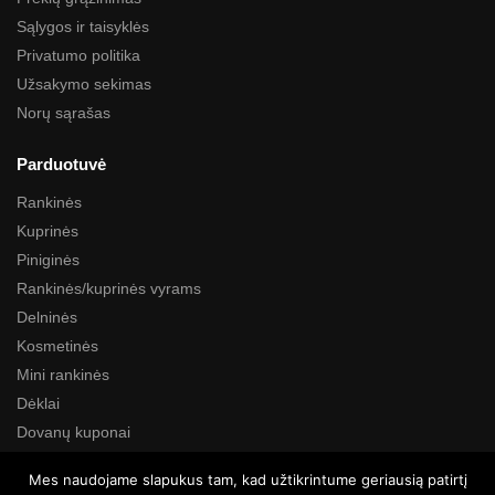
Sąlygos ir taisyklės
Privatumo politika
Užsakymo sekimas
Norų sąrašas
Parduotuvė
Rankinės
Kuprinės
Piniginės
Rankinės/kuprinės vyrams
Delninės
Kosmetinės
Mini rankinės
Dėklai
Dovanų kuponai
Mes naudojame slapukus tam, kad užtikrintume geriausią patirtį
Paieška