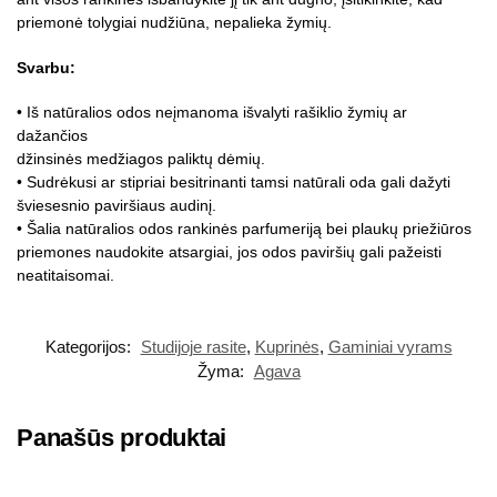
priemonė tolygiai nudžiūna, nepalieka žymių.
Svarbu:
• Iš natūralios odos neįmanoma išvalyti rašiklio žymių ar
dažančios
džinsinės medžiagos paliktų dėmių.
• Sudrėkusi ar stipriai besitrinanti tamsi natūrali oda gali dažyti
šviesesnio paviršiaus audinį.
• Šalia natūralios odos rankinės parfumeriją bei plaukų priežiūros
priemones naudokite atsargiai, jos odos paviršių gali pažeisti
neatitaisomai.
Kategorijos:
Studijoje rasite
,
Kuprinės
,
Gaminiai vyrams
Žyma:
Agava
Panašūs produktai