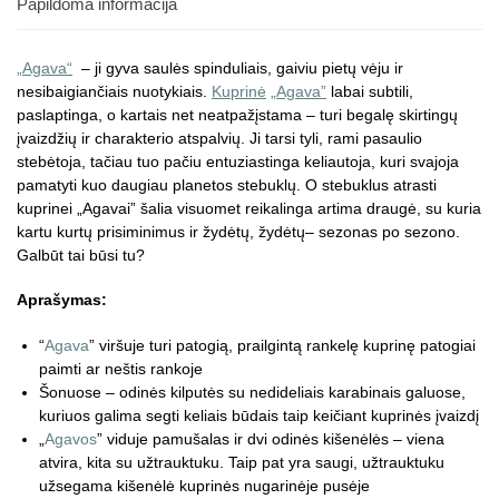
Papildoma informacija
„Agava“
– ji gyva saulės spinduliais, gaiviu pietų vėju ir
nesibaigiančiais nuotykiais.
Kuprinė
„Agava”
labai subtili,
paslaptinga, o kartais net neatpažįstama – turi begalę skirtingų
įvaizdžių ir charakterio atspalvių. Ji tarsi tyli, rami pasaulio
stebėtoja, tačiau tuo pačiu entuziastinga keliautoja, kuri svajoja
pamatyti kuo daugiau planetos stebuklų. O stebuklus atrasti
kuprinei „Agavai” šalia visuomet reikalinga artima draugė, su kuria
kartu kurtų prisiminimus ir žydėtų, žydėtų– sezonas po sezono.
Galbūt tai būsi tu?
Aprašymas:
“
Agava
” viršuje turi patogią, prailgintą rankelę kuprinę patogiai
paimti ar neštis rankoje
Šonuose – odinės kilputės su nedideliais karabinais galuose,
kuriuos galima segti keliais būdais taip keičiant kuprinės įvaizdį
„
Agavos
” viduje pamušalas ir dvi odinės kišenėlės – viena
atvira, kita su užtrauktuku. Taip pat yra saugi, užtrauktuku
užsegama kišenėlė kuprinės nugarinėje pusėje