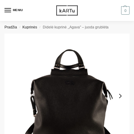
MENIU
0
Pradžia
Kuprinės
Didelė kuprinė ,,Agava” – juoda grublėta
/
/