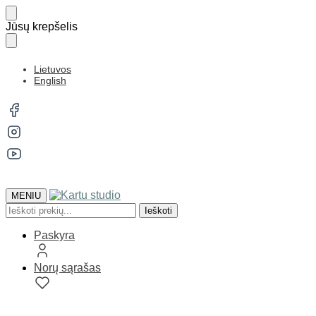
Jūsų krepšelis
Lietuvos
English
MENIU
Ieškoti
Paskyra
Norų sąrašas