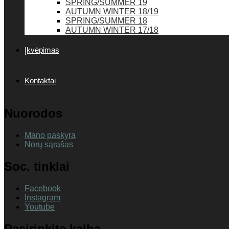
SPRING/SUMMER 19
AUTUMN WINTER 18/19
SPRING/SUMMER 18
AUTUMN WINTER 17/18
Įkvėpimas
Kontaktai
Nuorodos
Mano paskyra
Norų sąrašas
Soc. tinklai
Facebook
Instagram
Youtube
Pasirinkite kalbą