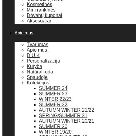
Kosmetinės
Mini rankinės
Dovanų kuponai
Aksesuarai
Apie mus
Tvarumas
Apie mus
D.U.K
Personalizacija
Kūryba
Natūrali oda
Spaudoje
Kolekcijos
SUMMER 24
SUMMER 23
WINTER 22/23
SUMMER 22
AUTUMN WINTER 21/22
SPRING/SUMMER 21
AUTUMN WINTER 20/21
SUMMER 20
WINTER 19/20