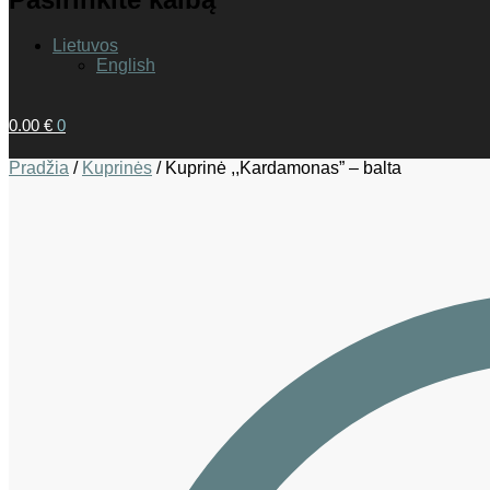
Lietuvos
English
0.00
€
0
Pradžia
/
Kuprinės
/
Kuprinė ,,Kardamonas” – balta