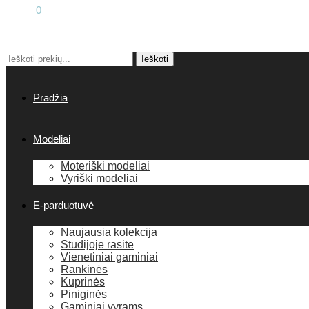
0.00
€
0
Ieškoti
Pradžia
Modeliai
Moteriški modeliai
Vyriški modeliai
E-parduotuvė
Naujausia kolekcija
Studijoje rasite
Vienetiniai gaminiai
Rankinės
Kuprinės
Piniginės
Gaminiai vyrams