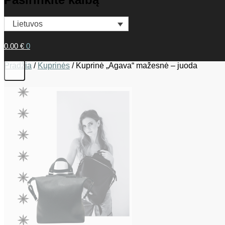
Lietuvos
0.00
€
0
Pradžia
/
Kuprinės
/
Kuprinė „Agava“ mažesnė – juoda