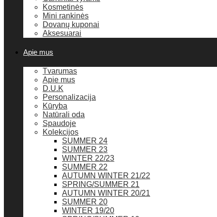
Kosmetinės
Mini rankinės
Dovanų kuponai
Aksesuarai
Apie mus
Tvarumas
Apie mus
D.U.K
Personalizacija
Kūryba
Natūrali oda
Spaudoje
Kolekcijos
SUMMER 24
SUMMER 23
WINTER 22/23
SUMMER 22
AUTUMN WINTER 21/22
SPRING/SUMMER 21
AUTUMN WINTER 20/21
SUMMER 20
WINTER 19/20