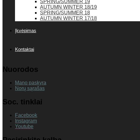
SPRING/SUMMER 19
AUTUMN WINTER 18/19
SPRING/SUMMER 18
AUTUMN WINTER 17/18
Įkvėpimas
Kontaktai
Nuorodos
Mano paskyra
Norų sąrašas
Soc. tinklai
Facebook
Instagram
Youtube
Pasirinkite kalbą