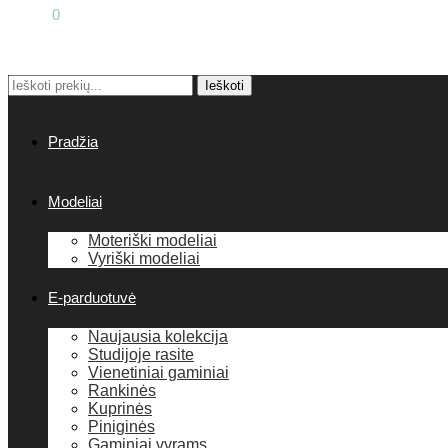
0.00
€
0
Ieškoti:
Ieškoti
Pradžia
Modeliai
Moteriški modeliai
Vyriški modeliai
E-parduotuvė
Naujausia kolekcija
Studijoje rasite
Vienetiniai gaminiai
Rankinės
Kuprinės
Piniginės
Gaminiai vyrams