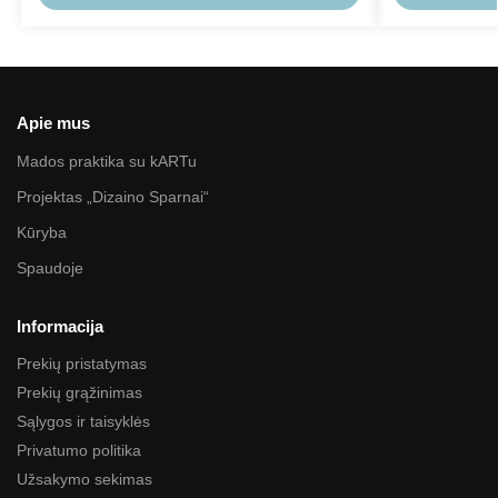
Apie mus
Mados praktika su kARTu
Projektas „Dizaino Sparnai“
Kūryba
Spaudoje
Informacija
Prekių pristatymas
Prekių grąžinimas
Sąlygos ir taisyklės
Privatumo politika
Užsakymo sekimas