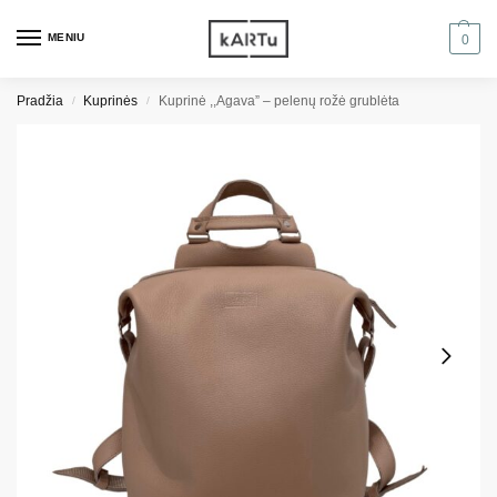
MENIU
0
Pradžia
Kuprinės
Kuprinė ,,Agava” – pelenų rožė grublėta
/
/