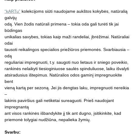
“kARTu”
kolekcijoms siūti naudojame aukštos kokybės, natūralią
galvijų
odą. Vien žodis natūrali primena – tokia oda gali turėti tik jai
būdingas
unikalias savybes, tokias kaip maži randeliai, įbrėžimai. Natūraliai
odai
tausoti reikalingos specialios priežiūros priemonės. Svarbiausia –
odą
reguliariai impregnuoti, t.y. saugoti nuo lietaus ir sniego poveikio,
rankinės nelaikyti tiesioginiuose saulės spinduliuose, laiku išvalyti
atsiradusius ištepimus. Natūralios odos gaminį impregnuokite
bent
vieną kartą per sezoną. Jei jis dengtas laku, impregnuoti nereikia
–
lakinis paviršius gali netikėtai sureaguoti. Prieš naudojant
impregnantą
ant visos rankinės išbandykite jį tik ant dugno, įsitikinkite, kad
priemonė tolygiai nudžiūna, nepalieka žymių.
Svarbu: