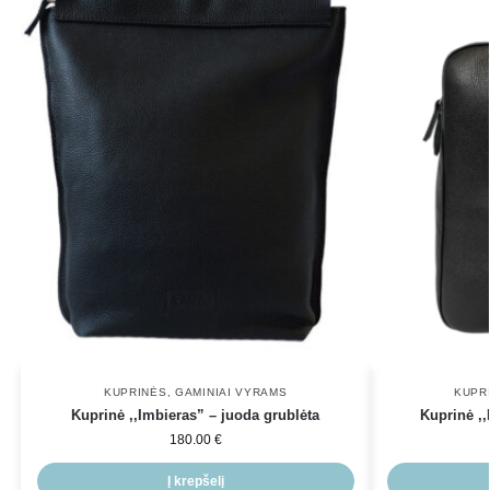
KUPRINĖS
,
GAMINIAI VYRAMS
KUPR
Kuprinė ,,Imbieras” – juoda grublėta
Kuprinė ,,
180.00
€
Į krepšelį