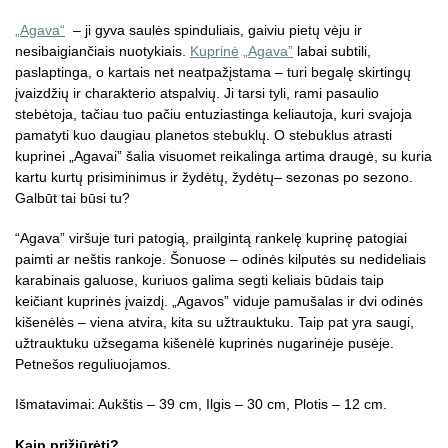
„Agava“
– ji gyva saulės spinduliais, gaiviu pietų vėju ir
nesibaigiančiais nuotykiais.
Kuprinė
„Agava”
labai subtili,
paslaptinga, o kartais net neatpažįstama – turi begalę skirtingų
įvaizdžių ir charakterio atspalvių. Ji tarsi tyli, rami pasaulio
stebėtoja, tačiau tuo pačiu entuziastinga keliautoja, kuri svajoja
pamatyti kuo daugiau planetos stebuklų. O stebuklus atrasti
kuprinei „Agavai” šalia visuomet reikalinga artima draugė, su kuria
kartu kurtų prisiminimus ir žydėtų, žydėtų– sezonas po sezono.
Galbūt tai būsi tu?
“Agava” viršuje turi patogią, prailgintą rankelę kuprinę patogiai
paimti ar neštis rankoje. Šonuose – odinės kilputės su nedideliais
karabinais galuose, kuriuos galima segti keliais būdais taip
keičiant kuprinės įvaizdį. „Agavos” viduje pamušalas ir dvi odinės
kišenėlės – viena atvira, kita su užtrauktuku. Taip pat yra saugi,
užtrauktuku užsegama kišenėlė kuprinės nugarinėje pusėje.
Petnešos reguliuojamos.
Išmatavimai: Aukštis – 39 cm, Ilgis – 30 cm, Plotis – 12 cm.
Kaip prižiūrėti?