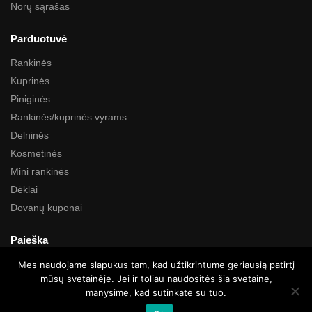
Norų sąrašas
Parduotuvė
Rankinės
Kuprinės
Piniginės
Rankinės/kuprinės vyrams
Delninės
Kosmetinės
Mini rankinės
Dėklai
Dovanų kuponai
Paieška
Mes naudojame slapukus tam, kad užtikrintume geriausią patirtį
mūsų svetainėje. Jei ir toliau naudositės šia svetaine,
manysime, kad sutinkate su tuo.
Visos teisės saugomos © Kartustudio.com