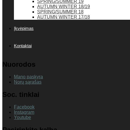
SPRING/SUMMER 19
AUTUMN WINTER 18/19
SPRING/SUMMER 18
AUTUMN WINTER 17/18
Įkvėpimas
Kontaktai
Nuorodos
Mano paskyra
Norų sąrašas
Soc. tinklai
Facebook
Instagram
Youtube
Pasirinkite kalbą