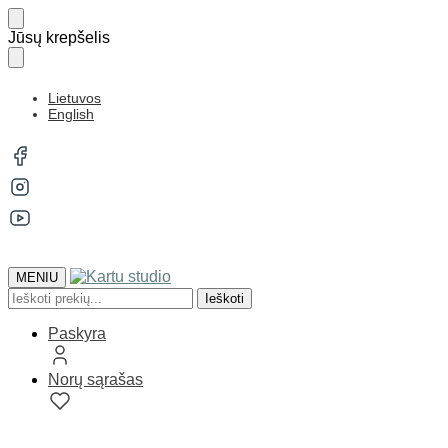
Jūsų krepšelis
Lietuvos
English
MENIU
Ieškoti
Paskyra
Norų sąrašas