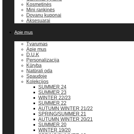
Kosmetinės
Mini rankinės
Dovanų kuponai
Aksesuarai
Apie mus
Tvarumas
Apie mus
D.U.K
Personalizacija
Kūryba
Natūrali oda
Spaudoje
Kolekcijos
SUMMER 24
SUMMER 23
WINTER 22/23
SUMMER 22
AUTUMN WINTER 21/22
SPRING/SUMMER 21
AUTUMN WINTER 20/21
SUMMER 20
WINTER 19/20