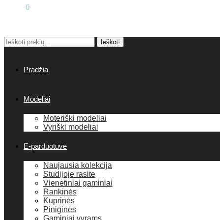
0.00
€
0
Ieškoti
Pradžia
Modeliai
Moteriški modeliai
Vyriški modeliai
E-parduotuvė
Naujausia kolekcija
Studijoje rasite
Vienetiniai gaminiai
Rankinės
Kuprinės
Piniginės
Gaminiai vyrams