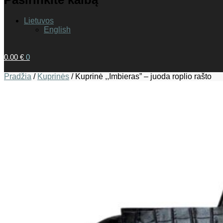
Lietuvos
English
0.00
€
0
Pradžia
/
Kuprinės
/
Kuprinė ,,Imbieras” – juoda roplio rašto