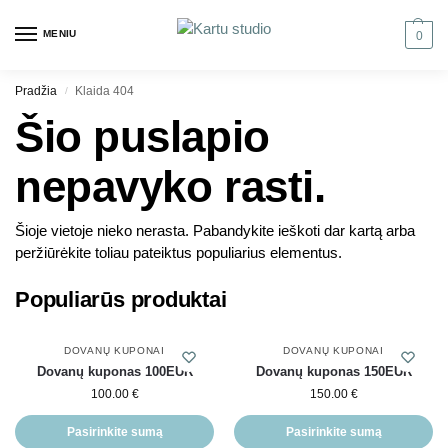
MENIU
0
Pradžia
Klaida 404
/
Šio puslapio
nepavyko rasti.
Šioje vietoje nieko nerasta. Pabandykite ieškoti dar kartą arba
peržiūrėkite toliau pateiktus populiarius elementus.
Populiarūs produktai
DOVANŲ KUPONAI
DOVANŲ KUPONAI
Dovanų kuponas 100EUR
Dovanų kuponas 150EUR
100.00
€
150.00
€
Pasirinkite sumą
Pasirinkite sumą