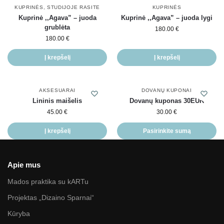
KUPRINĖS
,
STUDIJOJE RASITE
KUPRINĖS
Kuprinė ,,Agava” – juoda
Kuprinė ,,Agava” – juoda lygi
grublėta
180.00
€
180.00
€
Į krepšelį
Į krepšelį
AKSESUARAI
DOVANŲ KUPONAI
Lininis maišelis
Dovanų kuponas 30EUR
45.00
€
30.00
€
Į krepšelį
Pasirinkite sumą
Apie mus
Mados praktika su kARTu
Projektas „Dizaino Sparnai“
Kūryba