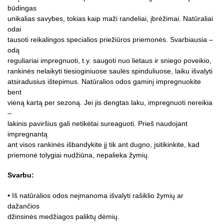
būdingas
unikalias savybes, tokias kaip maži randeliai, įbrėžimai. Natūraliai
odai
tausoti reikalingos specialios priežiūros priemonės. Svarbiausia –
odą
reguliariai impregnuoti, t.y. saugoti nuo lietaus ir sniego poveikio,
rankinės nelaikyti tiesioginiuose saulės spinduliuose, laiku išvalyti
atsiradusius ištepimus. Natūralios odos gaminį impregnuokite
bent
vieną kartą per sezoną. Jei jis dengtas laku, impregnuoti nereikia
–
lakinis paviršius gali netikėtai sureaguoti. Prieš naudojant
impregnantą
ant visos rankinės išbandykite jį tik ant dugno, įsitikinkite, kad
priemonė tolygiai nudžiūna, nepalieka žymių.
Svarbu:
• Iš natūralios odos neįmanoma išvalyti rašiklio žymių ar
dažančios
džinsinės medžiagos paliktų dėmių.