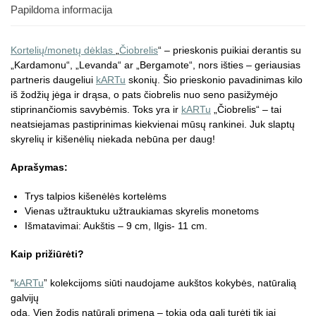
Papildoma informacija
Kortelių/monetų dėklas
„
Čiobrelis
“ – prieskonis puikiai derantis su
„Kardamonu“, „Levanda“ ar „Bergamote“, nors išties – geriausias
partneris daugeliui
kARTu
skonių. Šio prieskonio pavadinimas kilo
iš žodžių jėga ir drąsa, o pats čiobrelis nuo seno pasižymėjo
stiprinančiomis savybėmis. Toks yra ir
kARTu
„Čiobrelis“ – tai
neatsiejamas pastiprinimas kiekvienai mūsų rankinei. Juk slaptų
skyrelių ir kišenėlių niekada nebūna per daug!
Aprašymas:
Trys talpios kišenėlės kortelėms
Vienas užtrauktuku užtraukiamas skyrelis monetoms
Išmatavimai: Aukštis – 9 cm, Ilgis- 11 cm.
Kaip prižiūrėti?
“
kARTu
” kolekcijoms siūti naudojame aukštos kokybės, natūralią
galvijų
odą. Vien žodis natūrali primena – tokia oda gali turėti tik jai