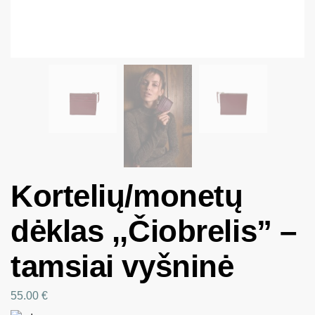
Kortelių/monetų
dėklas ,,Čiobrelis” –
tamsiai vyšninė
55.00
€