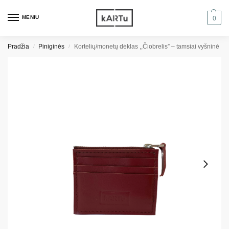
MENIU
0
Pradžia
Piniginės
Kortelių/monetų dėklas ,,Čiobrelis” – tamsiai vyšninė
/
/