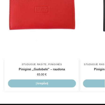
STUDIJOJE RASITE
,
PINIGINĖS
STUDIJOJE RAS
Piniginė ,,Gudobelė” – raudona
Pinigin
65.00
€
Į krepšelį