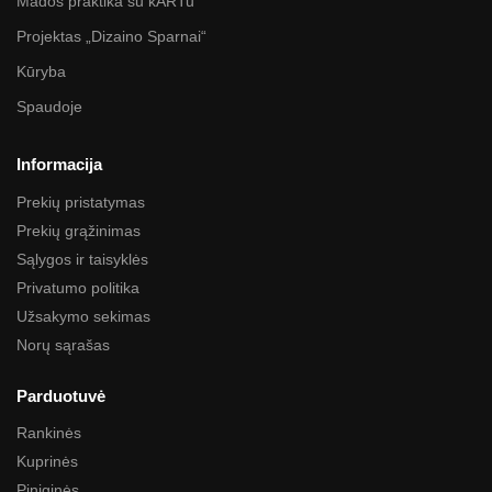
Mados praktika su kARTu
Projektas „Dizaino Sparnai“
Kūryba
Spaudoje
Informacija
Prekių pristatymas
Prekių grąžinimas
Sąlygos ir taisyklės
Privatumo politika
Užsakymo sekimas
Norų sąrašas
Parduotuvė
Rankinės
Kuprinės
Piniginės