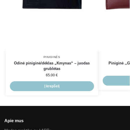
PINIGINĖS
Odinė piniginė/dėklas „Kmynas“ – juodas
Piniginė ,,
grublėtas
65.00
€
Į krepšelį
Apie mus