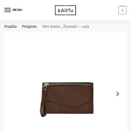
MENIU
0
Pradžia
Piniginės
Mini dėklas ,,Šlamutis” – ruda
/
/