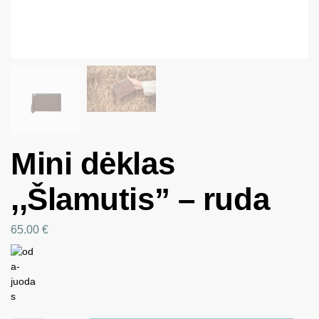
Mini dėklas
,,Šlamutis” – ruda
65.00
€