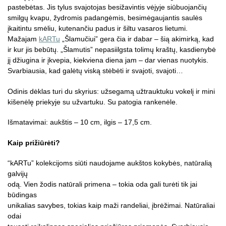
pastebėtas. Jis tylus svajotojas besižavintis vėjyje siūbuojančių
smilgų kvapu, žydromis padangėmis, besimėgaujantis saulės
įkaitintu smėliu, kutenančiu padus ir šiltu vasaros lietumi.
Mažajam
kARTu
„Šlamučiui” gera čia ir dabar – šią akimirką, kad
ir kur jis bebūtų. „Šlamutis” nepasiilgsta tolimų kraštų, kasdienybė
jį džiugina ir įkvepia, kiekviena diena jam – dar vienas nuotykis.
Svarbiausia, kad galėtų viską stėbėti ir svajoti, svajoti…
Odinis dėklas turi du skyrius: užsegamą užtrauktuku vokelį ir mini
kišenėlę priekyje su užvartuku. Su patogia rankenėle.
Išmatavimai: aukštis – 10 cm, ilgis – 17,5 cm.
Kaip prižiūrėti?
“kARTu” kolekcijoms siūti naudojame aukštos kokybės, natūralią
galvijų
odą. Vien žodis natūrali primena – tokia oda gali turėti tik jai
būdingas
unikalias savybes, tokias kaip maži randeliai, įbrėžimai. Natūraliai
odai