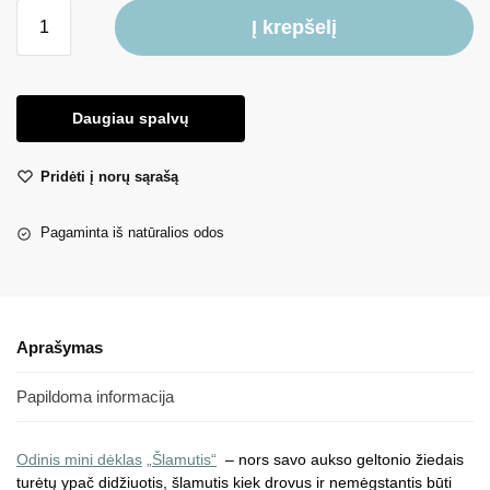
Į krepšelį
Daugiau spalvų
Pridėti į norų sąrašą
Pagaminta iš natūralios odos
Aprašymas
Papildoma informacija
Odinis mini dėklas
„Šlamutis“
– nors savo aukso geltonio žiedais
turėtų ypač didžiuotis, šlamutis kiek drovus ir nemėgstantis būti