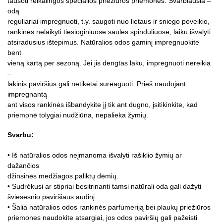
tausoti reikalingos specialios priežiūros priemonės. Svarbiausia –
odą
reguliariai impregnuoti, t.y. saugoti nuo lietaus ir sniego poveikio,
rankinės nelaikyti tiesioginiuose saulės spinduliuose, laiku išvalyti
atsiradusius ištepimus. Natūralios odos gaminį impregnuokite
bent
vieną kartą per sezoną. Jei jis dengtas laku, impregnuoti nereikia
–
lakinis paviršius gali netikėtai sureaguoti. Prieš naudojant
impregnantą
ant visos rankinės išbandykite jį tik ant dugno, įsitikinkite, kad
priemonė tolygiai nudžiūna, nepalieka žymių.
Svarbu:
• Iš natūralios odos neįmanoma išvalyti rašiklio žymių ar
dažančios
džinsinės medžiagos paliktų dėmių.
• Sudrėkusi ar stipriai besitrinanti tamsi natūrali oda gali dažyti
šviesesnio paviršiaus audinį.
• Šalia natūralios odos rankinės parfumeriją bei plaukų priežiūros
priemones naudokite atsargiai, jos odos paviršių gali pažeisti