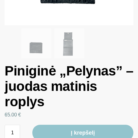
Piniginė „Pelynas” –
juodas matinis
roplys
65.00
€
Į krepšelį