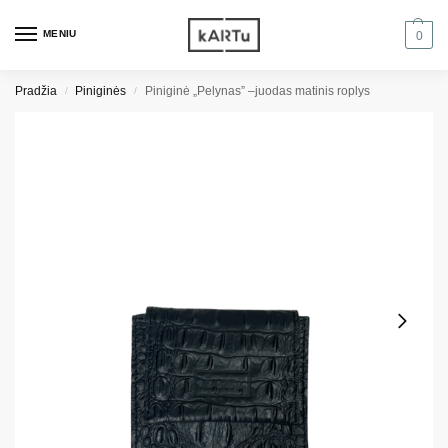
MENIU
0
Pradžia
Piniginės
Piniginė „Pelynas” –juodas matinis roplys
/
/