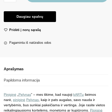
Daugiau spalvų
Pridėti į norų sąrašą
Pagaminta iš natūralios odos
Aprašymas
Papildoma informacija
Piniginė
„
Pelynas
” – mes tikime, kad naujoji
kARTu
šeimos
narė,
piniginė
Pelynas
, kaip ir pats augalas, savo nauda ir
vertybėmis, bus sunkiai pakeičiama ir vertinga. Joje rasite vietos
reikalingiausioms kortelėms, monetoms ar kupiūroms.
Piniginė