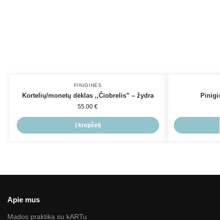
PINIGINĖS
Kortelių/monetų dėklas ,,Čiobrelis” – žydra
Pinigi
55.00
€
Į krepšelį
Apie mus
Mados praktika su kARTu