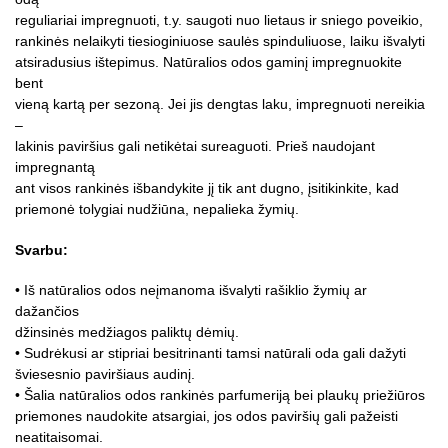
reguliariai impregnuoti, t.y. saugoti nuo lietaus ir sniego poveikio,
rankinės nelaikyti tiesioginiuose saulės spinduliuose, laiku išvalyti
atsiradusius ištepimus. Natūralios odos gaminį impregnuokite
bent
vieną kartą per sezoną. Jei jis dengtas laku, impregnuoti nereikia
–
lakinis paviršius gali netikėtai sureaguoti. Prieš naudojant
impregnantą
ant visos rankinės išbandykite jį tik ant dugno, įsitikinkite, kad
priemonė tolygiai nudžiūna, nepalieka žymių.
Svarbu:
• Iš natūralios odos neįmanoma išvalyti rašiklio žymių ar
dažančios
džinsinės medžiagos paliktų dėmių.
• Sudrėkusi ar stipriai besitrinanti tamsi natūrali oda gali dažyti
šviesesnio paviršiaus audinį.
• Šalia natūralios odos rankinės parfumeriją bei plaukų priežiūros
priemones naudokite atsargiai, jos odos paviršių gali pažeisti
neatitaisomai.