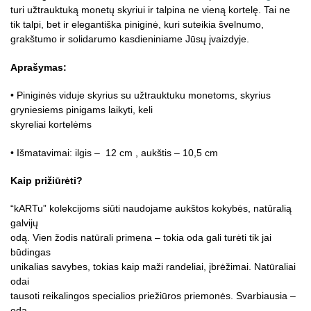
turi užtrauktuką monetų skyriui ir talpina ne vieną kortelę. Tai ne
tik talpi, bet ir elegantiška piniginė, kuri suteikia švelnumo,
grakštumo ir solidarumo kasdieniniame Jūsų įvaizdyje.
Aprašymas:
• Piniginės viduje skyrius su užtrauktuku monetoms, skyrius
gryniesiems pinigams laikyti, keli
skyreliai kortelėms
• Išmatavimai: ilgis – 12 cm , aukštis – 10,5 cm
Kaip prižiūrėti?
“kARTu” kolekcijoms siūti naudojame aukštos kokybės, natūralią
galvijų
odą. Vien žodis natūrali primena – tokia oda gali turėti tik jai
būdingas
unikalias savybes, tokias kaip maži randeliai, įbrėžimai. Natūraliai
odai
tausoti reikalingos specialios priežiūros priemonės. Svarbiausia –
odą