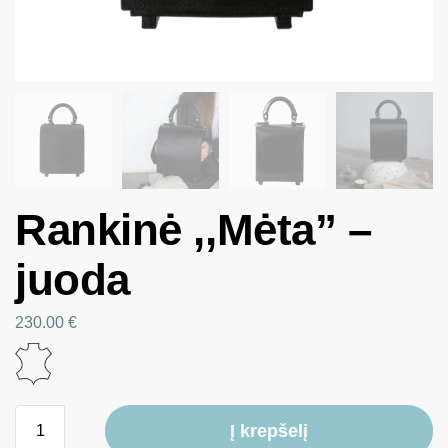
Rankinė ,,Mėta” –
juoda
230.00
€
Į krepšelį