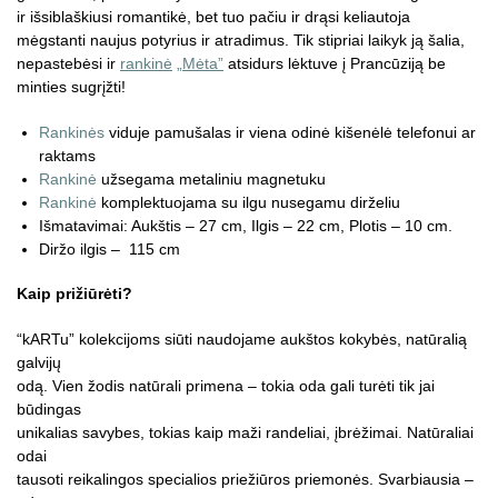
ir išsiblaškiusi romantikė, bet tuo pačiu ir drąsi keliautoja
mėgstanti naujus potyrius ir atradimus. Tik stipriai laikyk ją šalia,
nepastebėsi ir
rankinė
„Mėta”
atsidurs lėktuve į Prancūziją be
minties sugrįžti!
Rankinės
viduje pamušalas ir viena odinė kišenėlė telefonui ar
raktams
Rankinė
užsegama metaliniu magnetuku
Rankinė
komplektuojama su ilgu nusegamu dirželiu
Išmatavimai: Aukštis – 27 cm, Ilgis – 22 cm, Plotis – 10 cm.
Diržo ilgis – 115 cm
Kaip prižiūrėti?
“kARTu” kolekcijoms siūti naudojame aukštos kokybės, natūralią
galvijų
odą. Vien žodis natūrali primena – tokia oda gali turėti tik jai
būdingas
unikalias savybes, tokias kaip maži randeliai, įbrėžimai. Natūraliai
odai
tausoti reikalingos specialios priežiūros priemonės. Svarbiausia –