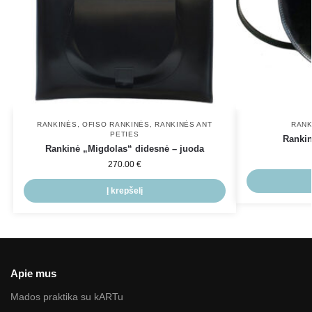
RANKINĖS
,
OFISO RANKINĖS
,
RANKINĖS ANT
RANK
PETIES
Rankin
Rankinė „Migdolas“ didesnė – juoda
270.00
€
Į krepšelį
Apie mus
Mados praktika su kARTu