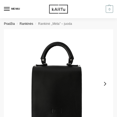
MENIU
0
Pradžia
Rankinės
Rankinė ,,Mėta” – juoda
/
/