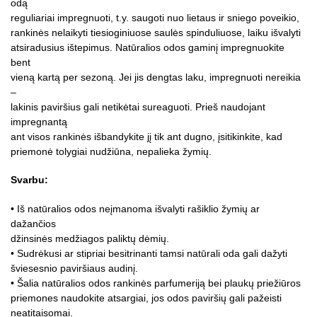
odą
reguliariai impregnuoti, t.y. saugoti nuo lietaus ir sniego poveikio,
rankinės nelaikyti tiesioginiuose saulės spinduliuose, laiku išvalyti
atsiradusius ištepimus. Natūralios odos gaminį impregnuokite
bent
vieną kartą per sezoną. Jei jis dengtas laku, impregnuoti nereikia
–
lakinis paviršius gali netikėtai sureaguoti. Prieš naudojant
impregnantą
ant visos rankinės išbandykite jį tik ant dugno, įsitikinkite, kad
priemonė tolygiai nudžiūna, nepalieka žymių.
Svarbu:
• Iš natūralios odos neįmanoma išvalyti rašiklio žymių ar
dažančios
džinsinės medžiagos paliktų dėmių.
• Sudrėkusi ar stipriai besitrinanti tamsi natūrali oda gali dažyti
šviesesnio paviršiaus audinį.
• Šalia natūralios odos rankinės parfumeriją bei plaukų priežiūros
priemones naudokite atsargiai, jos odos paviršių gali pažeisti
neatitaisomai.