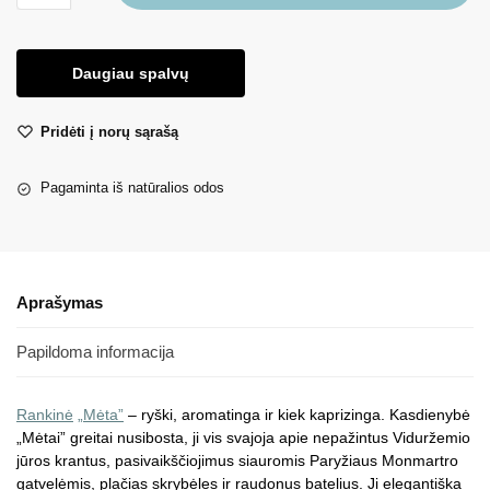
Daugiau spalvų
Pridėti į norų sąrašą
Pagaminta iš natūralios odos
Aprašymas
Papildoma informacija
Rankinė
„Mėta”
– ryški, aromatinga ir kiek kaprizinga. Kasdienybė
„Mėtai” greitai nusibosta, ji vis svajoja apie nepažintus Viduržemio
jūros krantus, pasivaikščiojimus siauromis Paryžiaus Monmartro
gatvelėmis, plačias skrybėles ir raudonus batelius. Ji elegantiška