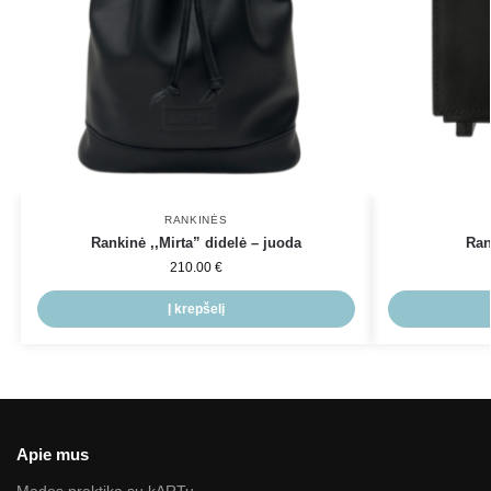
RANKINĖS
Rankinė ,,Mirta” didelė – juoda
Ran
210.00
€
Į krepšelį
Apie mus