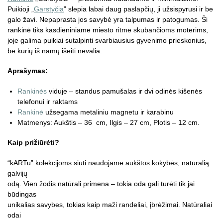
Puikioji „
Garstyčia
” slepia labai daug paslapčių, ji užsispyrusi ir be
galo žavi. Nepaprasta jos savybė yra talpumas ir patogumas. Ši
rankinė tiks kasdieniniame miesto ritme skubančioms moterims,
joje galima puikiai sutalpinti svarbiausius gyvenimo prieskonius,
be kurių iš namų išeiti nevalia.
Aprašymas:
Rankinės
viduje – standus pamušalas ir dvi odinės kišenės
telefonui ir raktams
Rankinė
užsegama metaliniu magnetu ir karabinu
Matmenys: Aukštis – 36 cm, Ilgis – 27 cm, Plotis – 12 cm.
Kaip prižiūrėti?
“kARTu” kolekcijoms siūti naudojame aukštos kokybės, natūralią
galvijų
odą. Vien žodis natūrali primena – tokia oda gali turėti tik jai
būdingas
unikalias savybes, tokias kaip maži randeliai, įbrėžimai. Natūraliai
odai