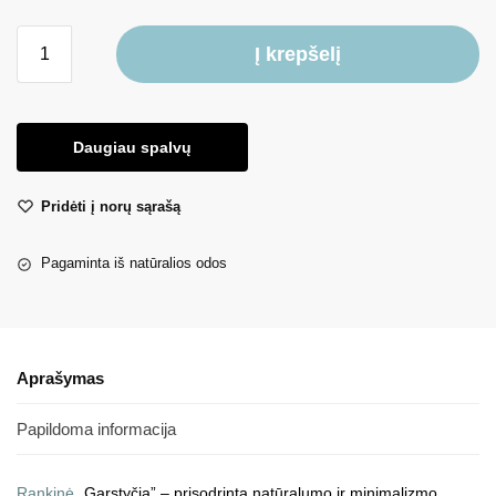
Į krepšelį
Daugiau spalvų
Pridėti į norų sąrašą
Pagaminta iš natūralios odos
Aprašymas
Papildoma informacija
Rankinė
„Garstyčia” – prisodrinta natūralumo ir minimalizmo.