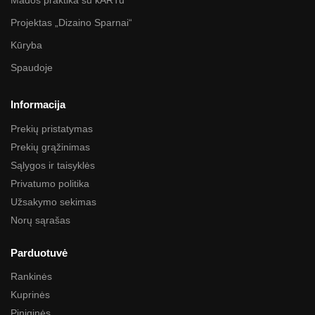
Mados praktika su kARTu
Projektas „Dizaino Sparnai“
Kūryba
Spaudoje
Informacija
Prekių pristatymas
Prekių grąžinimas
Sąlygos ir taisyklės
Privatumo politika
Užsakymo sekimas
Norų sąrašas
Parduotuvė
Rankinės
Kuprinės
Piniginės