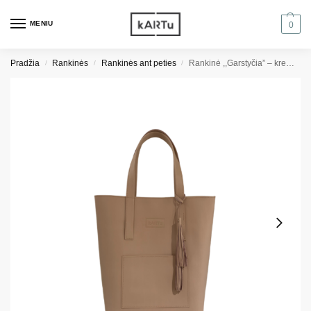
MENIU
0
Pradžia
Rankinės
Rankinės ant peties
Rankinė ,,Garstyčia” – kreminė
/
/
/