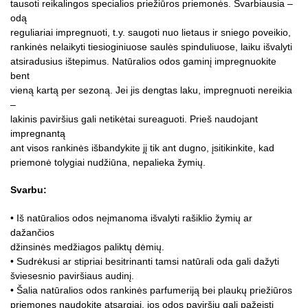
tausoti reikalingos specialios priežiūros priemonės. Svarbiausia –
odą
reguliariai impregnuoti, t.y. saugoti nuo lietaus ir sniego poveikio,
rankinės nelaikyti tiesioginiuose saulės spinduliuose, laiku išvalyti
atsiradusius ištepimus. Natūralios odos gaminį impregnuokite
bent
vieną kartą per sezoną. Jei jis dengtas laku, impregnuoti nereikia
–
lakinis paviršius gali netikėtai sureaguoti. Prieš naudojant
impregnantą
ant visos rankinės išbandykite jį tik ant dugno, įsitikinkite, kad
priemonė tolygiai nudžiūna, nepalieka žymių.
Svarbu:
• Iš natūralios odos neįmanoma išvalyti rašiklio žymių ar
dažančios
džinsinės medžiagos paliktų dėmių.
• Sudrėkusi ar stipriai besitrinanti tamsi natūrali oda gali dažyti
šviesesnio paviršiaus audinį.
• Šalia natūralios odos rankinės parfumeriją bei plaukų priežiūros
priemones naudokite atsargiai, jos odos paviršių gali pažeisti