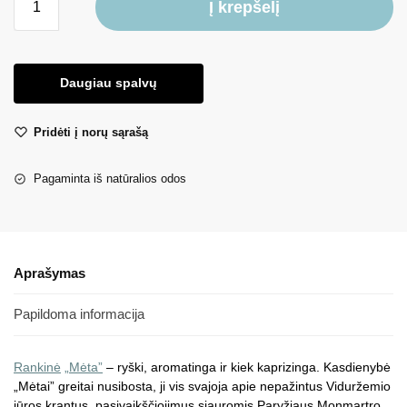
Į krepšelį
Daugiau spalvų
Pridėti į norų sąrašą
Pagaminta iš natūralios odos
Aprašymas
Papildoma informacija
Rankinė
„Mėta”
– ryški, aromatinga ir kiek kaprizinga. Kasdienybė
„Mėtai” greitai nusibosta, ji vis svajoja apie nepažintus Viduržemio
jūros krantus, pasivaikščiojimus siauromis Paryžiaus Monmartro