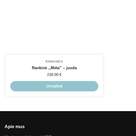
RANKINĖS
Rankinė ,,Mėta” – juoda
230.00
€
Į krepšelį
Apie mus