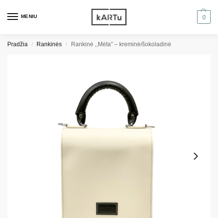
MENIU
0
Pradžia
Rankinės
Rankinė ,,Mėta” – kreminė/šokoladinė
/
/