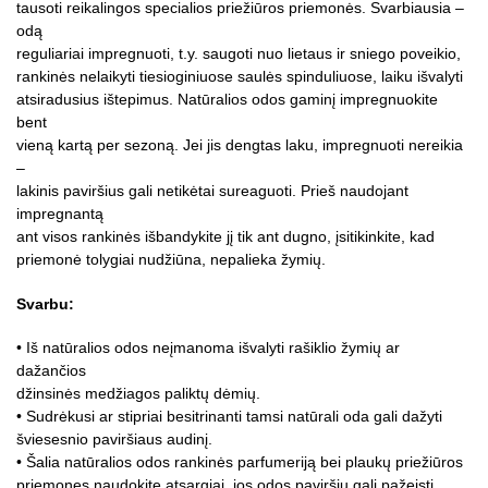
tausoti reikalingos specialios priežiūros priemonės. Svarbiausia –
odą
reguliariai impregnuoti, t.y. saugoti nuo lietaus ir sniego poveikio,
rankinės nelaikyti tiesioginiuose saulės spinduliuose, laiku išvalyti
atsiradusius ištepimus. Natūralios odos gaminį impregnuokite
bent
vieną kartą per sezoną. Jei jis dengtas laku, impregnuoti nereikia
–
lakinis paviršius gali netikėtai sureaguoti. Prieš naudojant
impregnantą
ant visos rankinės išbandykite jį tik ant dugno, įsitikinkite, kad
priemonė tolygiai nudžiūna, nepalieka žymių.
Svarbu:
• Iš natūralios odos neįmanoma išvalyti rašiklio žymių ar
dažančios
džinsinės medžiagos paliktų dėmių.
• Sudrėkusi ar stipriai besitrinanti tamsi natūrali oda gali dažyti
šviesesnio paviršiaus audinį.
• Šalia natūralios odos rankinės parfumeriją bei plaukų priežiūros
priemones naudokite atsargiai, jos odos paviršių gali pažeisti