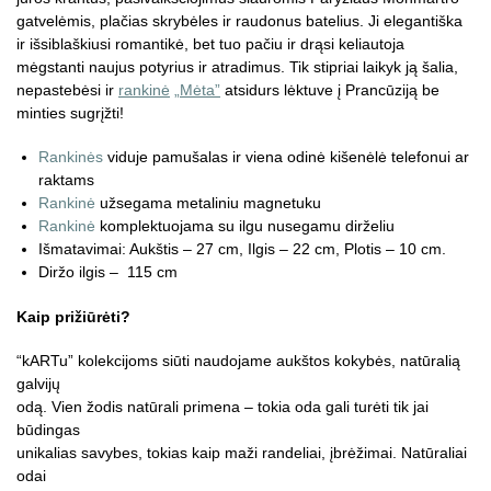
gatvelėmis, plačias skrybėles ir raudonus batelius. Ji elegantiška
ir išsiblaškiusi romantikė, bet tuo pačiu ir drąsi keliautoja
mėgstanti naujus potyrius ir atradimus. Tik stipriai laikyk ją šalia,
nepastebėsi ir
rankinė
„Mėta”
atsidurs lėktuve į Prancūziją be
minties sugrįžti!
Rankinės
viduje pamušalas ir viena odinė kišenėlė telefonui ar
raktams
Rankinė
užsegama metaliniu magnetuku
Rankinė
komplektuojama su ilgu nusegamu dirželiu
Išmatavimai: Aukštis – 27 cm, Ilgis – 22 cm, Plotis – 10 cm.
Diržo ilgis – 115 cm
Kaip prižiūrėti?
“kARTu” kolekcijoms siūti naudojame aukštos kokybės, natūralią
galvijų
odą. Vien žodis natūrali primena – tokia oda gali turėti tik jai
būdingas
unikalias savybes, tokias kaip maži randeliai, įbrėžimai. Natūraliai
odai