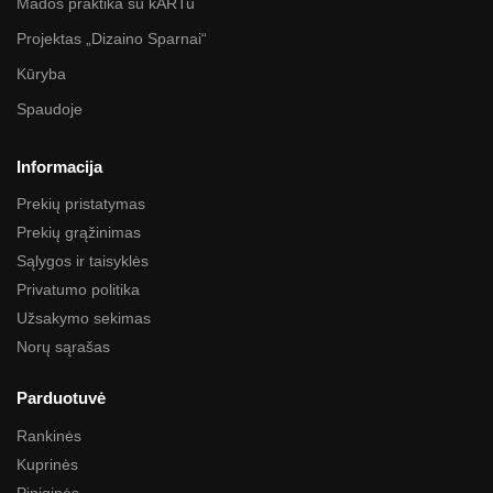
Mados praktika su kARTu
Projektas „Dizaino Sparnai“
Kūryba
Spaudoje
Informacija
Prekių pristatymas
Prekių grąžinimas
Sąlygos ir taisyklės
Privatumo politika
Užsakymo sekimas
Norų sąrašas
Parduotuvė
Rankinės
Kuprinės
Piniginės