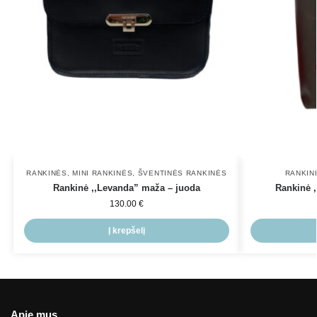
RANKINĖS
,
MINI RANKINĖS
,
ŠVENTINĖS RANKINĖS
RANKIN
Rankinė ,,Levanda” maža – juoda
Rankinė ,
130.00
€
Į krepšelį
Apie mus