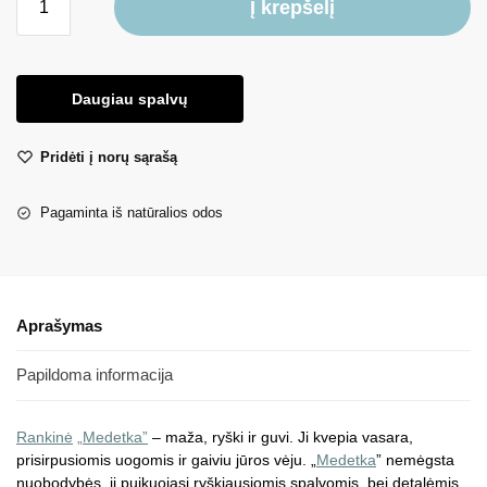
Į krepšelį
Daugiau spalvų
Pridėti į norų sąrašą
Pagaminta iš natūralios odos
Aprašymas
Papildoma informacija
Rankinė
„Medetka”
– maža, ryški ir guvi. Ji kvepia vasara,
prisirpusiomis uogomis ir gaiviu jūros vėju. „
Medetka
” nemėgsta
nuobodybės, ji puikuojasi ryškiausiomis spalvomis, bei detalėmis