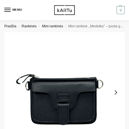
MENIU
0
Pradžia
Rankinės
Mini rankinės
Mini rankinė ,,Medetka” – juoda grublėta
/
/
/