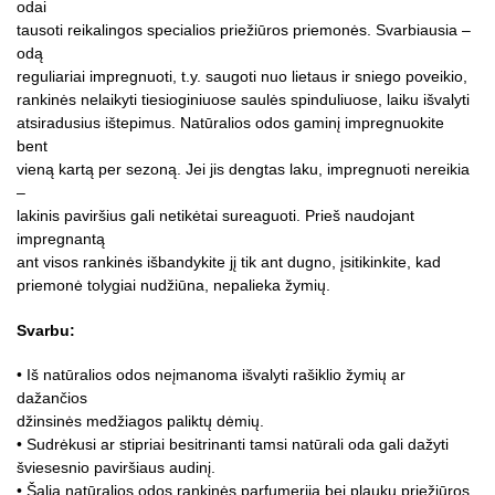
odai
tausoti reikalingos specialios priežiūros priemonės. Svarbiausia –
odą
reguliariai impregnuoti, t.y. saugoti nuo lietaus ir sniego poveikio,
rankinės nelaikyti tiesioginiuose saulės spinduliuose, laiku išvalyti
atsiradusius ištepimus. Natūralios odos gaminį impregnuokite
bent
vieną kartą per sezoną. Jei jis dengtas laku, impregnuoti nereikia
–
lakinis paviršius gali netikėtai sureaguoti. Prieš naudojant
impregnantą
ant visos rankinės išbandykite jį tik ant dugno, įsitikinkite, kad
priemonė tolygiai nudžiūna, nepalieka žymių.
Svarbu:
• Iš natūralios odos neįmanoma išvalyti rašiklio žymių ar
dažančios
džinsinės medžiagos paliktų dėmių.
• Sudrėkusi ar stipriai besitrinanti tamsi natūrali oda gali dažyti
šviesesnio paviršiaus audinį.
• Šalia natūralios odos rankinės parfumeriją bei plaukų priežiūros