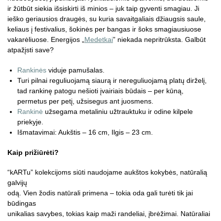
ir žūtbūt siekia išsiskirti iš minios – juk taip gyventi smagiau. Ji
ieško geriausios draugės, su kuria savaitgaliais džiaugsis saule,
keliaus į festivalius, šokinės per bangas ir šoks smagiausiuose
vakarėliuose. Energijos „
Medetkai
” niekada nepritrūksta. Galbūt
atpažįsti save?
Rankinės
viduje pamušalas.
Turi pilnai reguliuojamą siaurą ir nereguliuojamą platų dirželį,
tad rankinę patogu nešioti įvairiais būdais – per kūną,
permetus per petį, užsisegus ant juosmens.
Rankinė
užsegama metaliniu užtrauktuku ir odine kilpele
priekyje.
Išmatavimai: Aukštis – 16 cm, Ilgis – 23 cm.
Kaip prižiūrėti?
“kARTu” kolekcijoms siūti naudojame aukštos kokybės, natūralią
galvijų
odą. Vien žodis natūrali primena – tokia oda gali turėti tik jai
būdingas
unikalias savybes, tokias kaip maži randeliai, įbrėžimai. Natūraliai