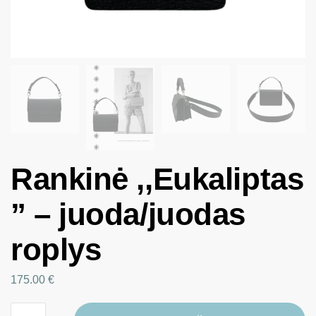
Rankinė ,,Eukaliptas
” – juoda/juodas
roplys
175.00
€