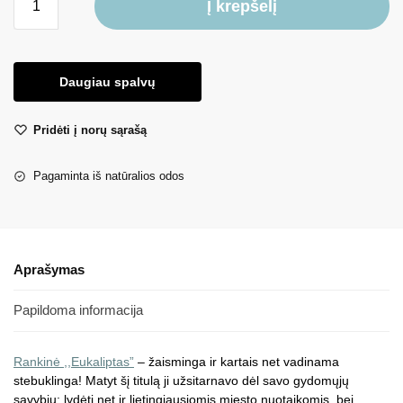
Į krepšelį
Daugiau spalvų
Pridėti į norų sąrašą
Pagaminta iš natūralios odos
Aprašymas
Papildoma informacija
Rankinė
,,Eukaliptas”
– žaisminga ir kartais net vadinama
stebuklinga! Matyt šį titulą ji užsitarnavo dėl savo gydomųjų
savybių: lydėti net ir lietingiausiomis miesto nuotaikomis, bei