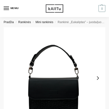
MENIU
0
Pradžia
Rankinės
Mini rankinės
Rankinė ,,Eukaliptas” – juoda/juodas roplys
/
/
/