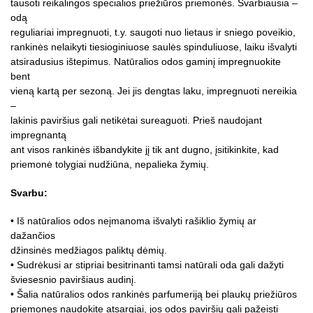
tausoti reikalingos specialios priežiūros priemonės. Svarbiausia –
odą
reguliariai impregnuoti, t.y. saugoti nuo lietaus ir sniego poveikio,
rankinės nelaikyti tiesioginiuose saulės spinduliuose, laiku išvalyti
atsiradusius ištepimus. Natūralios odos gaminį impregnuokite
bent
vieną kartą per sezoną. Jei jis dengtas laku, impregnuoti nereikia
–
lakinis paviršius gali netikėtai sureaguoti. Prieš naudojant
impregnantą
ant visos rankinės išbandykite jį tik ant dugno, įsitikinkite, kad
priemonė tolygiai nudžiūna, nepalieka žymių.
Svarbu:
• Iš natūralios odos neįmanoma išvalyti rašiklio žymių ar
dažančios
džinsinės medžiagos paliktų dėmių.
• Sudrėkusi ar stipriai besitrinanti tamsi natūrali oda gali dažyti
šviesesnio paviršiaus audinį.
• Šalia natūralios odos rankinės parfumeriją bei plaukų priežiūros
priemones naudokite atsargiai, jos odos paviršių gali pažeisti