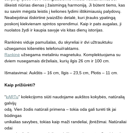
iškeisti niūrias dienas į žaismingą harmoniją. Ji būtent tiems, kas
su savim mėgsta leistis į keliones lydimi ištikimiausių palydovų.
Neabejotinai išskirtinė įvaizdžio detalė, kuri įtrauks ypatingą
poskonį kiekvienam spintos sprendimui. Kaip ir pats augalas, ji
nuolatos žydi ir kaupia savyje vis kitas dienų istorijas.
Rankinės viduje pamušalas, du skyreliai ir dvi užtrauktuku
užsegamos kišenėlės telefonui/raktams.
Rankinė
užsegama metaliniu magnetuku. Komplektuojama su
dviem nusegamais dirželiais, kurių ilgis 26 cm ir 100 cm.
Išmatavimai: Aukštis – 16 cm, Ilgis – 23,5 cm, Plotis – 11 cm.
Kaip prižiūrėti?
“
kARTu
” kolekcijoms siūti naudojame aukštos kokybės, natūralią
galvijų
odą. Vien žodis natūrali primena – tokia oda gali turėti tik jai
būdingas
unikalias savybes, tokias kaip maži randeliai, įbrėžimai. Natūraliai
odai