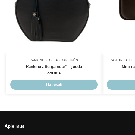
RANKINĖS
,
OFISO RANKINĖS
RANKINĖS
,
LI
Rankinė ,,Bergamotė” – juoda
Mini r
220.00
€
Į krepšelį
Apie mus