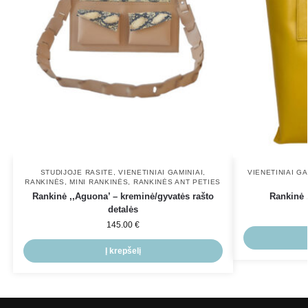
STUDIJOJE RASITE
,
VIENETINIAI GAMINIAI
,
VIENETINIAI GA
RANKINĖS
,
MINI RANKINĖS
,
RANKINĖS ANT PETIES
Rankinė ,,Aguona’ – kreminė/gyvatės rašto
Rankinė 
detalės
145.00
€
Į krepšelį