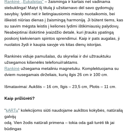
Rankinė
,,Eukaliptas”
– žaisminga ir kartais net vadinama
stebuklinga! Matyt šį titulą ji užsitarnavo dėl savo gydomųjų
savybių: lydėti net ir lietingiausiomis miesto nuotaikomis, bei
iškeisti niūrias dienas į žaismingą harmoniją. Ji būtent tiems, kas
su savim mėgsta leistis į keliones lydimi ištikimiausių palydovų.
Neabejotinai išskirtinė įvaizdžio detalė, kuri įtrauks ypatingą
poskonį kiekvienam spintos sprendimui. Kaip ir pats augalas, ji
nuolatos žydi ir kaupia savyje vis kitas dienų istorijas.
Rankinės viduje pamušalas, du skyreliai ir dvi užtrauktuku
užsegamos kišenėlės telefonui/raktams.
Rankinė
užsegama metaliniu magnetuku. Komplektuojama su
dviem nusegamais dirželiais, kurių ilgis 26 cm ir 100 cm.
Išmatavimai: Aukštis – 16 cm, Ilgis – 23,5 cm, Plotis – 11 cm.
Kaip prižiūrėti?
“
kARTu
” kolekcijoms siūti naudojame aukštos kokybės, natūralią
galvijų
odą. Vien žodis natūrali primena – tokia oda gali turėti tik jai
būdingas