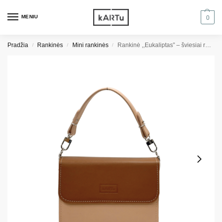
MENIU
0
Pradžia
Rankinės
Mini rankinės
Rankinė ,,Eukaliptas” – šviesiai rudas/kreminis roplys/smėlinis
/
/
/