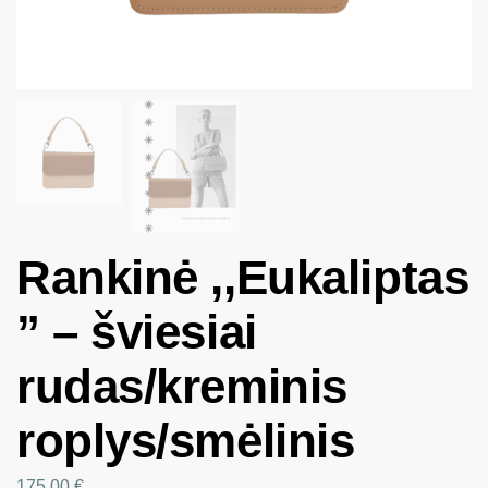
Rankinė ,,Eukaliptas
” – šviesiai
rudas/kreminis
roplys/smėlinis
175.00
€