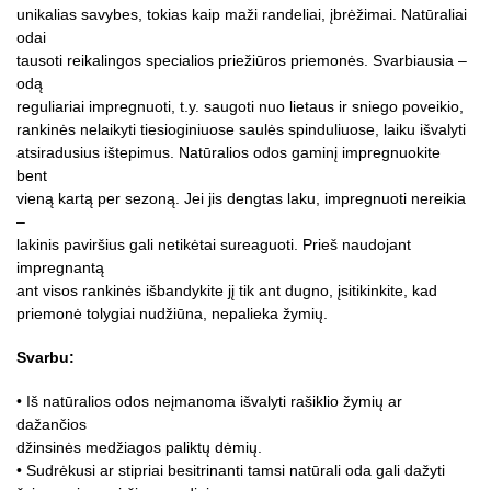
unikalias savybes, tokias kaip maži randeliai, įbrėžimai. Natūraliai
odai
tausoti reikalingos specialios priežiūros priemonės. Svarbiausia –
odą
reguliariai impregnuoti, t.y. saugoti nuo lietaus ir sniego poveikio,
rankinės nelaikyti tiesioginiuose saulės spinduliuose, laiku išvalyti
atsiradusius ištepimus. Natūralios odos gaminį impregnuokite
bent
vieną kartą per sezoną. Jei jis dengtas laku, impregnuoti nereikia
–
lakinis paviršius gali netikėtai sureaguoti. Prieš naudojant
impregnantą
ant visos rankinės išbandykite jį tik ant dugno, įsitikinkite, kad
priemonė tolygiai nudžiūna, nepalieka žymių.
Svarbu:
• Iš natūralios odos neįmanoma išvalyti rašiklio žymių ar
dažančios
džinsinės medžiagos paliktų dėmių.
• Sudrėkusi ar stipriai besitrinanti tamsi natūrali oda gali dažyti