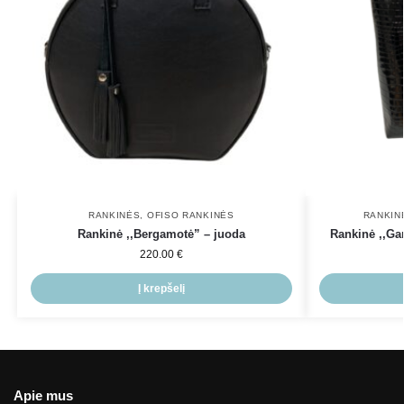
RANKINĖS
,
OFISO RANKINĖS
RANKIN
Rankinė ,,Bergamotė” – juoda
Rankinė ,,Gar
220.00
€
Į krepšelį
Apie mus