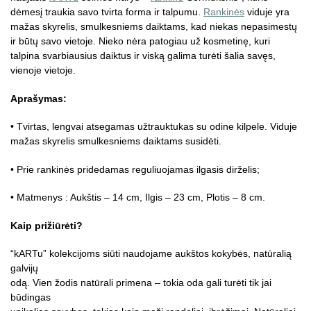
dėmesį traukia savo tvirta forma ir talpumu.
Rankinės
viduje yra
mažas skyrelis, smulkesniems daiktams, kad niekas nepasimestų
ir būtų savo vietoje. Nieko nėra patogiau už kosmetinę, kuri
talpina svarbiausius daiktus ir viską galima turėti šalia savęs,
vienoje vietoje.
Aprašymas:
• Tvirtas, lengvai atsegamas užtrauktukas su odine kilpele. Viduje
mažas skyrelis smulkesniems daiktams susidėti.
• Prie rankinės pridedamas reguliuojamas ilgasis dirželis;
• Matmenys : Aukštis – 14 cm, Ilgis – 23 cm, Plotis – 8 cm.
Kaip prižiūrėti?
“kARTu” kolekcijoms siūti naudojame aukštos kokybės, natūralią
galvijų
odą. Vien žodis natūrali primena – tokia oda gali turėti tik jai
būdingas