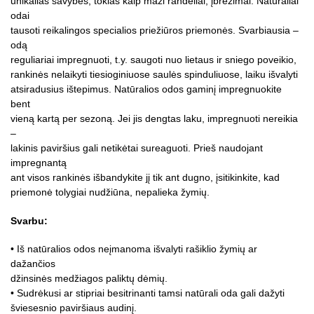
unikalias savybes, tokias kaip maži randeliai, įbrėžimai. Natūraliai
odai
tausoti reikalingos specialios priežiūros priemonės. Svarbiausia –
odą
reguliariai impregnuoti, t.y. saugoti nuo lietaus ir sniego poveikio,
rankinės nelaikyti tiesioginiuose saulės spinduliuose, laiku išvalyti
atsiradusius ištepimus. Natūralios odos gaminį impregnuokite
bent
vieną kartą per sezoną. Jei jis dengtas laku, impregnuoti nereikia
–
lakinis paviršius gali netikėtai sureaguoti. Prieš naudojant
impregnantą
ant visos rankinės išbandykite jį tik ant dugno, įsitikinkite, kad
priemonė tolygiai nudžiūna, nepalieka žymių.
Svarbu:
• Iš natūralios odos neįmanoma išvalyti rašiklio žymių ar
dažančios
džinsinės medžiagos paliktų dėmių.
• Sudrėkusi ar stipriai besitrinanti tamsi natūrali oda gali dažyti
šviesesnio paviršiaus audinį.