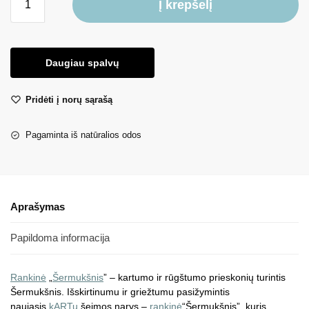
Į krepšelį
Daugiau spalvų
Pridėti į norų sąrašą
Pagaminta iš natūralios odos
Aprašymas
Papildoma informacija
Rankinė
„
Šermukšnis
” – kartumo ir rūgštumo prieskonių turintis
Šermukšnis. Išskirtinumu ir griežtumu pasižymintis
naujasis
kARTu
šeimos narys –
rankinė
“Šermukšnis”, kuris