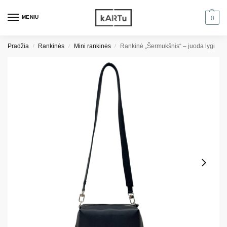
MENIU
0
Pradžia
Rankinės
Mini rankinės
Rankinė „Šermukšnis“ – juoda lygi
/
/
/