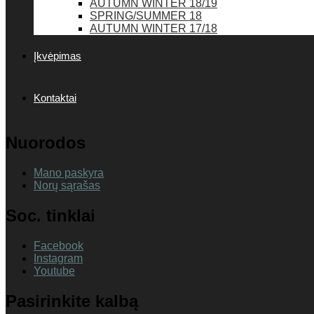
AUTUMN WINTER 18/19
SPRING/SUMMER 18
AUTUMN WINTER 17/18
Įkvėpimas
Kontaktai
Nuorodos
Mano paskyra
Norų sąrašas
Soc. tinklai
Facebook
Instagram
Youtube
Pasirinkite kalbą