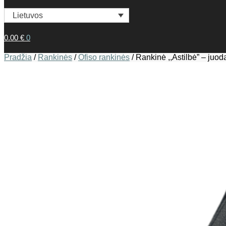
Lietuvos
0.00
€
0
Pradžia
/
Rankinės
/
Ofiso rankinės
/
Rankinė ,,Astilbė” – juod