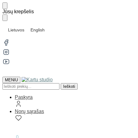
Skip
Skip
Jūsų krepšelis
to
to
navigation
content
Lietuvos
English
MENIU
Ieškoti:
Ieškoti
Paskyra
Norų sąrašas
0.00
€
0