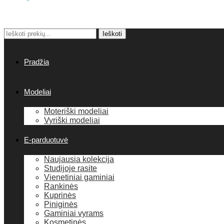
Ieškoti:
Ieškoti
Pradžia
Modeliai
Moteriški modeliai
Vyriški modeliai
E-parduotuvė
Naujausia kolekcija
Studijoje rasite
Vienetiniai gaminiai
Rankinės
Kuprinės
Piniginės
Gaminiai vyrams
Kosmetinės