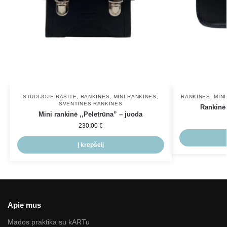
STUDIJOJE RASITE
,
RANKINĖS
,
MINI RANKINĖS
,
RANKINĖS
,
MIN
ŠVENTINĖS RANKINĖS
Rankinė
Mini rankinė ,,Peletrūna” – juoda
230.00
€
Į krepšelį
Apie mus
Mados praktika su kARTu