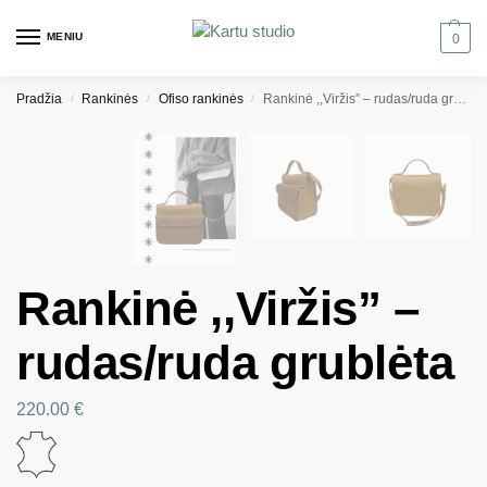
MENIU
0
Pradžia
Rankinės
Ofiso rankinės
Rankinė ,,Viržis” – rudas/ruda grublėta
/
/
/
Rankinė ,,Viržis” –
rudas/ruda grublėta
220.00
€