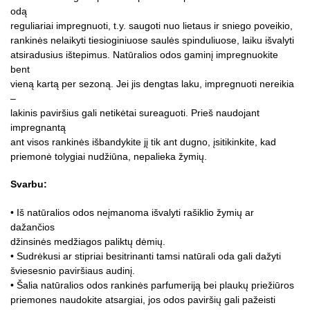
odą
reguliariai impregnuoti, t.y. saugoti nuo lietaus ir sniego poveikio,
rankinės nelaikyti tiesioginiuose saulės spinduliuose, laiku išvalyti
atsiradusius ištepimus. Natūralios odos gaminį impregnuokite
bent
vieną kartą per sezoną. Jei jis dengtas laku, impregnuoti nereikia
–
lakinis paviršius gali netikėtai sureaguoti. Prieš naudojant
impregnantą
ant visos rankinės išbandykite jį tik ant dugno, įsitikinkite, kad
priemonė tolygiai nudžiūna, nepalieka žymių.
Svarbu:
• Iš natūralios odos neįmanoma išvalyti rašiklio žymių ar
dažančios
džinsinės medžiagos paliktų dėmių.
• Sudrėkusi ar stipriai besitrinanti tamsi natūrali oda gali dažyti
šviesesnio paviršiaus audinį.
• Šalia natūralios odos rankinės parfumeriją bei plaukų priežiūros
priemones naudokite atsargiai, jos odos paviršių gali pažeisti