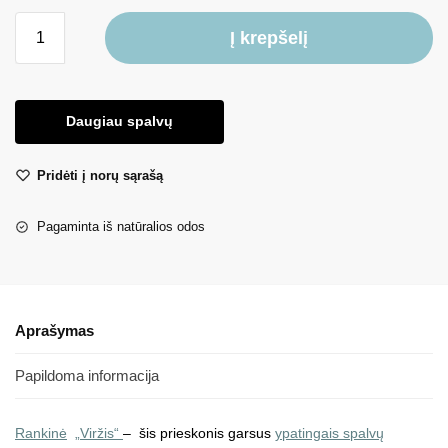
Į krepšelį
Daugiau spalvų
Pridėti į norų sąrašą
Pagaminta iš natūralios odos
Aprašymas
Papildoma informacija
Rankinė
„Viržis“
– šis prieskonis garsus
ypatingais spalvų