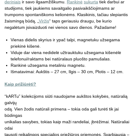
deriniais
ir savo ilgaamžiškumu.
Rankinė
sukurta
tiek darbui ar
studijoms, tiek jaukiems savaitgalio pasivaikščiojimams ar
trumpoms spontaniškoms kelionėms. Klasikinis, tačiau slepiantis
žaismingą būdą, „
Viržis
“ taps geriausiu draugu, be kurio
negalėtum įsivaizduoti nei vienos savo dienos. Pažadame!
Vienas didelis skyrius ir ypač talpi, magnetuku užsegama
priekinė kišenė.
Viduje dar viena nedidelė užtrauktuku užsegama kišenėlė
telefonui/raktams bei natūralaus pluošto pamušalas.
Rankinė užsegama metaliniu magnetu.
Išmatavimai: Aukštis – 27 cm, Ilgis – 30 cm, Plotis – 12 cm.
Kaip prižiūrėti?
“kARTu” kolekcijoms siūti naudojame aukštos kokybės, natūralią
galvijų
odą. Vien žodis natūrali primena – tokia oda gali turėti tik jai
būdingas
unikalias savybes, tokias kaip maži randeliai, įbrėžimai. Natūraliai
odai
tausoti reikalingos specialios priežiūros priemonės. Svarbiausia –