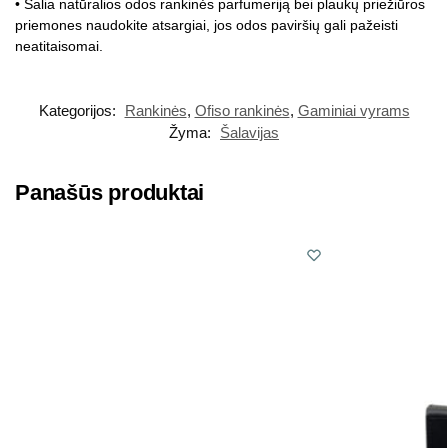
• Šalia natūralios odos rankinės parfumeriją bei plaukų priežiūros
priemones naudokite atsargiai, jos odos paviršių gali pažeisti
neatitaisomai.
Kategorijos:
Rankinės
,
Ofiso rankinės
,
Gaminiai vyrams
Žyma:
Šalavijas
Panašūs produktai