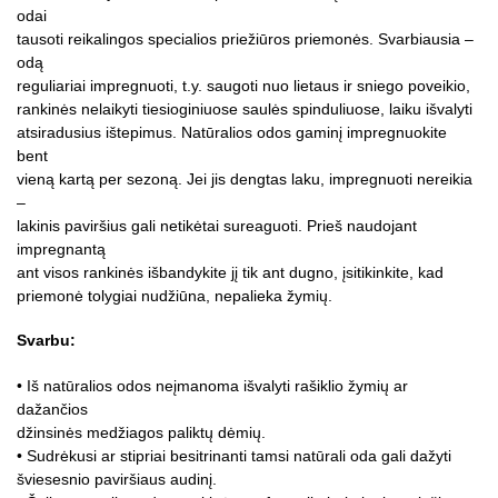
odai
tausoti reikalingos specialios priežiūros priemonės. Svarbiausia –
odą
reguliariai impregnuoti, t.y. saugoti nuo lietaus ir sniego poveikio,
rankinės nelaikyti tiesioginiuose saulės spinduliuose, laiku išvalyti
atsiradusius ištepimus. Natūralios odos gaminį impregnuokite
bent
vieną kartą per sezoną. Jei jis dengtas laku, impregnuoti nereikia
–
lakinis paviršius gali netikėtai sureaguoti. Prieš naudojant
impregnantą
ant visos rankinės išbandykite jį tik ant dugno, įsitikinkite, kad
priemonė tolygiai nudžiūna, nepalieka žymių.
Svarbu:
• Iš natūralios odos neįmanoma išvalyti rašiklio žymių ar
dažančios
džinsinės medžiagos paliktų dėmių.
• Sudrėkusi ar stipriai besitrinanti tamsi natūrali oda gali dažyti
šviesesnio paviršiaus audinį.