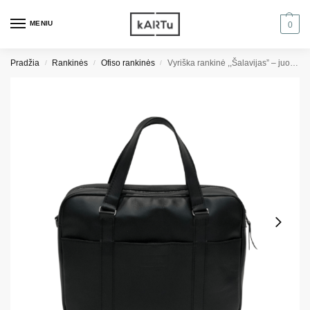
MENIU
0
Pradžia
Rankinės
Ofiso rankinės
Vyriška rankinė ,,Šalavijas” – juoda lygi
/
/
/