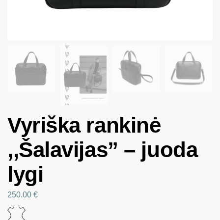
Vyriška rankinė
,,Šalavijas” – juoda
lygi
250.00
€