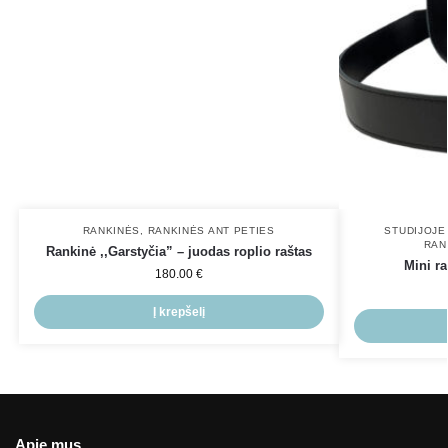
RANKINĖS
,
RANKINĖS ANT PETIES
STUDIJOJE
RAN
Rankinė ,,Garstyčia” – juodas roplio raštas
Mini ra
180.00
€
Į krepšelį
Apie mus