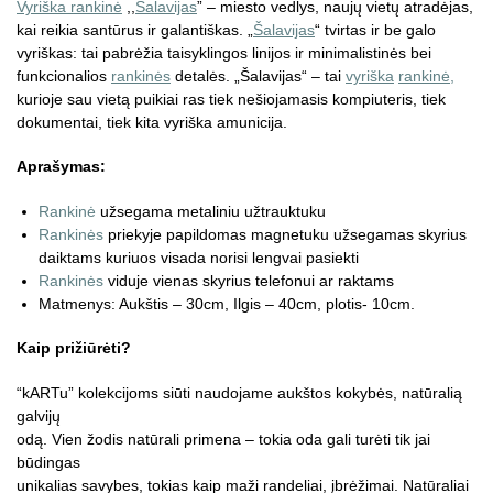
Vyriška rankinė
,,
Šalavijas
” – miesto vedlys, naujų vietų atradėjas,
kai reikia santūrus ir galantiškas. „
Šalavijas
“ tvirtas ir be galo
vyriškas: tai pabrėžia taisyklingos linijos ir minimalistinės bei
funkcionalios
rankinės
detalės. „Šalavijas“ – tai
vyriška
rankinė,
kurioje sau vietą puikiai ras tiek nešiojamasis kompiuteris, tiek
dokumentai, tiek kita vyriška amunicija.
Aprašymas:
Rankinė
užsegama metaliniu užtrauktuku
Rankinės
priekyje papildomas magnetuku užsegamas skyrius
daiktams kuriuos visada norisi lengvai pasiekti
Rankinės
viduje vienas skyrius telefonui ar raktams
Matmenys: Aukštis – 30cm, Ilgis – 40cm, plotis- 10cm.
Kaip prižiūrėti?
“kARTu” kolekcijoms siūti naudojame aukštos kokybės, natūralią
galvijų
odą. Vien žodis natūrali primena – tokia oda gali turėti tik jai
būdingas
unikalias savybes, tokias kaip maži randeliai, įbrėžimai. Natūraliai