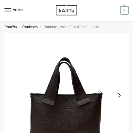
MENIU
0
Pradžia
Rankinės
Rankinė ,,Astilbė” mažesnė – ruda
/
/