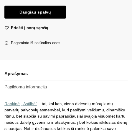
Daugiau spalvų
Pridėti į norų sąrašą
Pagaminta iš natūralios odos
Aprašymas
Papildoma informacija
Rankinė
,,Astilbė”
– tai, kol kas, viena didesnių mūsų kurtų
patvarių palydovių asmenybei, kuri pasižymi veiklumu, dinamišku
ritmu, bet slapčia su savimi paprasčiausiai svajoja visuomet kartu
nešiotis dalelę gyvenimo ir atsakymus, į bet kokias iškilusias dienų
situacijas. Net ir didžiausius kritikus ši rankinė palenkia savo