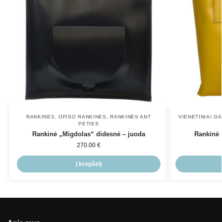
RANKINĖS
,
OFISO RANKINĖS
,
RANKINĖS ANT
VIENETINIAI GA
PETIES
Rankinė „Migdolas“ didesnė – juoda
Rankinė 
270.00
€
Į krepšelį