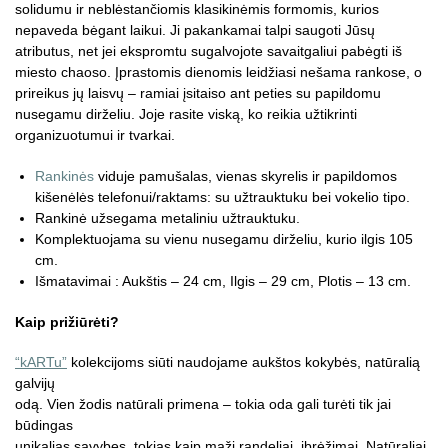
solidumu ir neblėstančiomis klasikinėmis formomis, kurios
nepaveda bėgant laikui. Ji pakankamai talpi saugoti Jūsų
atributus, net jei ekspromtu sugalvojote savaitgaliui pabėgti iš
miesto chaoso. Įprastomis dienomis leidžiasi nešama rankose, o
prireikus jų laisvų – ramiai įsitaiso ant peties su papildomu
nusegamu dirželiu. Joje rasite viską, ko reikia užtikrinti
organizuotumui ir tvarkai.
Rankinės
viduje pamušalas, vienas skyrelis ir papildomos
kišenėlės telefonui/raktams: su užtrauktuku bei vokelio tipo.
Rankinė užsegama metaliniu užtrauktuku.
Komplektuojama su vienu nusegamu dirželiu, kurio ilgis 105
cm.
Išmatavimai : Aukštis – 24 cm, Ilgis – 29 cm, Plotis – 13 cm.
Kaip prižiūrėti?
“kARTu”
kolekcijoms siūti naudojame aukštos kokybės, natūralią
galvijų
odą. Vien žodis natūrali primena – tokia oda gali turėti tik jai
būdingas
unikalias savybes, tokias kaip maži randeliai, įbrėžimai. Natūraliai