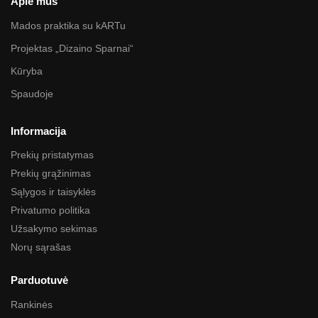
Apie mus
Mados praktika su kARTu
Projektas „Dizaino Sparnai“
Kūryba
Spaudoje
Informacija
Prekių pristatymas
Prekių grąžinimas
Sąlygos ir taisyklės
Privatumo politika
Užsakymo sekimas
Norų sąrašas
Parduotuvė
Rankinės