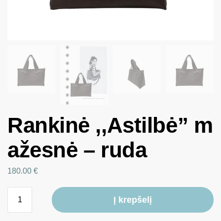
Rankinė ,,Astilbė” m
ažesnė – ruda
180.00
€
Į krepšelį