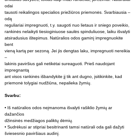
odai
tausoti reikalingos specialios priežiūros priemonės. Svarbiausia –
odą
reguliariai impregnuoti, t.y. saugoti nuo lietaus ir sniego poveikio,
rankinės nelaikyti tiesioginiuose saulės spinduliuose, laiku išvalyti
atsiradusius ištepimus. Natūralios odos gaminį impregnuokite
bent
vieną kartą per sezoną. Jei jis dengtas laku, impregnuoti nereikia
–
lakinis paviršius gali netikėtai sureaguoti. Prieš naudojant
impregnantą
ant visos rankinės išbandykite jį tik ant dugno, įsitikinkite, kad
priemonė tolygiai nudžiūna, nepalieka žymių.
Svarbu:
• Iš natūralios odos neįmanoma išvalyti rašiklio žymių ar
dažančios
džinsinės medžiagos paliktų dėmių.
• Sudrėkusi ar stipriai besitrinanti tamsi natūrali oda gali dažyti
šviesesnio paviršiaus audinį.