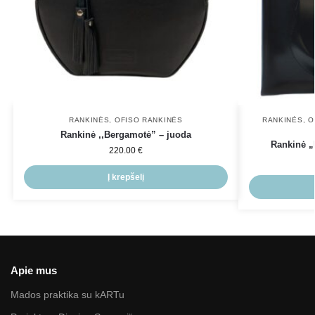
RANKINĖS
,
OFISO RANKINĖS
RANKINĖS
,
O
Rankinė ,,Bergamotė” – juoda
Rankinė „
220.00
€
Į krepšelį
Apie mus
Mados praktika su kARTu