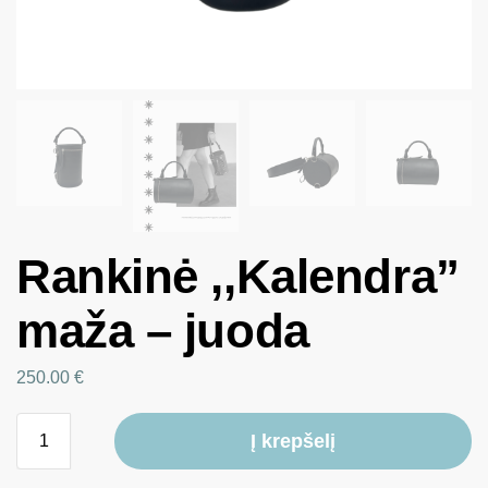
Rankinė ,,Kalendra”
maža – juoda
250.00
€
Į krepšelį