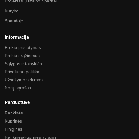
Projektas „Dizaino Sparnai“
Kūryba
Spaudoje
Informacija
Prekių pristatymas
Prekių grąžinimas
Sąlygos ir taisyklės
Privatumo politika
Užsakymo sekimas
Norų sąrašas
Parduotuvė
Rankinės
Kuprinės
Piniginės
Rankinės/kuprinės vyrams