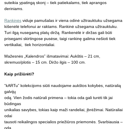
suteikia ypatingą skonį – tiek patiekalams, tiek aprangos
deriniams.
Rankinės
viduje pamušalas ir viena odinė užtrauktuku užsegama
kišenėlė telefonui ar raktams. Rankinė užsegama užtrauktuku.
Turi ilgą nusegamą platų diržą. Rankenėlė ir diržas gali būti
prisegami skirtingose pusėse, taigi rankinę galima nešioti tiek
vertikaliai, tiek horizontaliai.
Mažesnės „Kalendros” išmatavimai: Aukštis – 21 cm,
skremuo/plotis – 15 cm. Diržo ilgis – 100 cm.
Kaip prižiūrėti?
“kARTu” kolekcijoms siūti naudojame aukštos kokybės, natūralią
galvijų
odą. Vien žodis natūrali primena – tokia oda gali turėti tik jai
būdingas
unikalias savybes, tokias kaip maži randeliai, įbrėžimai. Natūraliai
odai
tausoti reikalingos specialios priežiūros priemonės. Svarbiausia –
odą