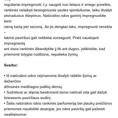
reguliariai impregnuoti, t.y. saugoti nuo lietaus ir sniego poveikio,
rankinės nelaikyti tiesioginiuose saulės spinduliuose, laiku išvalyti
atsiradusius ištepimus. Natūralios odos gaminį impregnuokite
bent
vieną kartą per sezoną. Jei jis dengtas laku, impregnuoti nereikia
–
lakinis paviršius gali netikėtai sureaguoti. Prieš naudojant
impregnantą
ant visos rankinės išbandykite jį tik ant dugno, įsitikinkite, kad
priemonė tolygiai nudžiūna, nepalieka žymių.
Svarbu:
• Iš natūralios odos neįmanoma išvalyti rašiklio žymių ar
dažančios
džinsinės medžiagos paliktų dėmių.
• Sudrėkusi ar stipriai besitrinanti tamsi natūrali oda gali dažyti
šviesesnio paviršiaus audinį.
• Šalia natūralios odos rankinės parfumeriją bei plaukų priežiūros
priemones naudokite atsargiai, jos odos paviršių gali pažeisti
neatitaisomai.