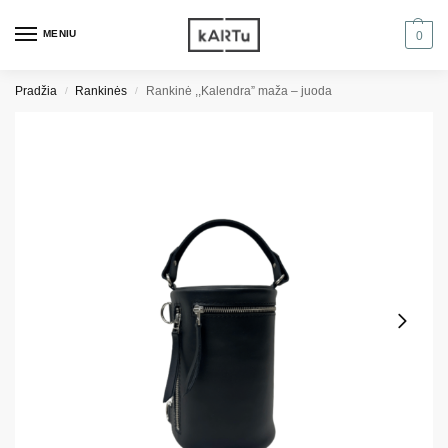
MENIU
0
Pradžia
Rankinės
Rankinė ,,Kalendra” maža – juoda
/
/