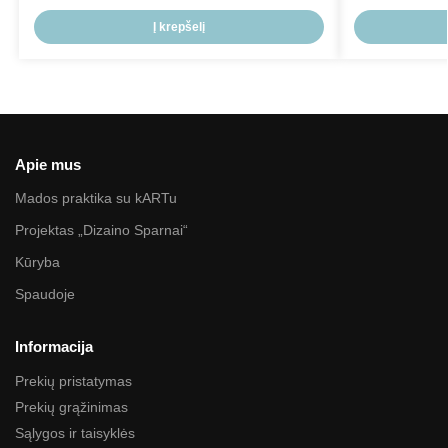
Į krepšelį
Apie mus
Mados praktika su kARTu
Projektas „Dizaino Sparnai“
Kūryba
Spaudoje
Informacija
Prekių pristatymas
Prekių grąžinimas
Sąlygos ir taisyklės