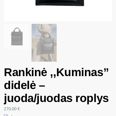
Rankinė ,,Kuminas”
didelė –
juoda/juodas roplys
270.00
€