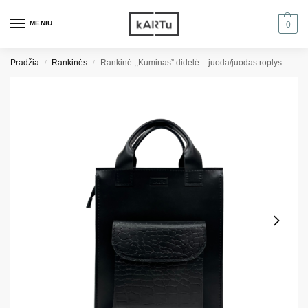
MENIU
0
Pradžia
Rankinės
Rankinė ,,Kuminas” didelė – juoda/juodas roplys
/
/