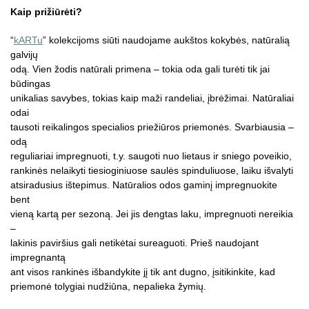
Kaip prižiūrėti?
“
kARTu
” kolekcijoms siūti naudojame aukštos kokybės, natūralią
galvijų
odą. Vien žodis natūrali primena – tokia oda gali turėti tik jai
būdingas
unikalias savybes, tokias kaip maži randeliai, įbrėžimai. Natūraliai
odai
tausoti reikalingos specialios priežiūros priemonės. Svarbiausia –
odą
reguliariai impregnuoti, t.y. saugoti nuo lietaus ir sniego poveikio,
rankinės nelaikyti tiesioginiuose saulės spinduliuose, laiku išvalyti
atsiradusius ištepimus. Natūralios odos gaminį impregnuokite
bent
vieną kartą per sezoną. Jei jis dengtas laku, impregnuoti nereikia
–
lakinis paviršius gali netikėtai sureaguoti. Prieš naudojant
impregnantą
ant visos rankinės išbandykite jį tik ant dugno, įsitikinkite, kad
priemonė tolygiai nudžiūna, nepalieka žymių.