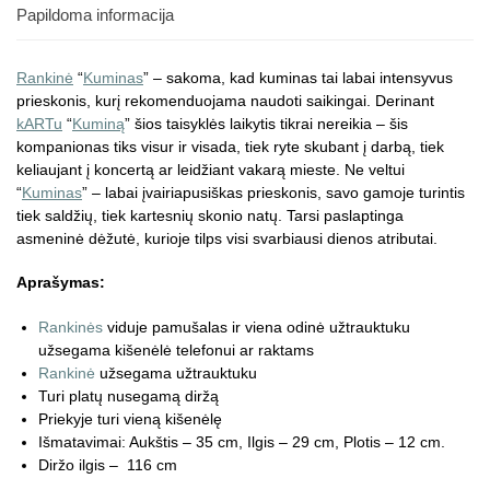
Papildoma informacija
Rankinė
“
Kuminas
” – sakoma, kad kuminas tai labai intensyvus
prieskonis, kurį rekomenduojama naudoti saikingai. Derinant
kARTu
“
Kuminą
” šios taisyklės laikytis tikrai nereikia – šis
kompanionas tiks visur ir visada, tiek ryte skubant į darbą, tiek
keliaujant į koncertą ar leidžiant vakarą mieste. Ne veltui
“
Kuminas
” – labai įvairiapusiškas prieskonis, savo gamoje turintis
tiek saldžių, tiek kartesnių skonio natų. Tarsi paslaptinga
asmeninė dėžutė, kurioje tilps visi svarbiausi dienos atributai.
Aprašymas:
Rankinės
viduje pamušalas ir viena odinė užtrauktuku
užsegama kišenėlė telefonui ar raktams
Rankinė
užsegama užtrauktuku
Turi platų nusegamą diržą
Priekyje turi vieną kišenėlę
Išmatavimai: Aukštis – 35 cm, Ilgis – 29 cm, Plotis – 12 cm.
Diržo ilgis – 116 cm