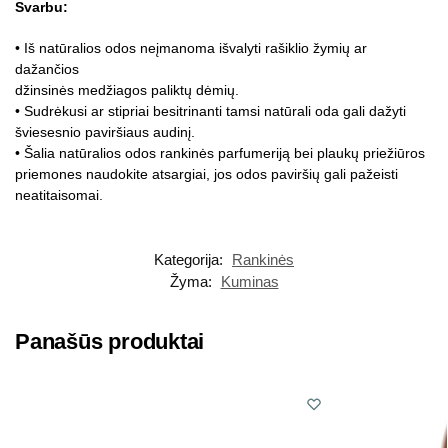
Svarbu:
• Iš natūralios odos neįmanoma išvalyti rašiklio žymių ar
dažančios
džinsinės medžiagos paliktų dėmių.
• Sudrėkusi ar stipriai besitrinanti tamsi natūrali oda gali dažyti
šviesesnio paviršiaus audinį.
• Šalia natūralios odos rankinės parfumeriją bei plaukų priežiūros
priemones naudokite atsargiai, jos odos paviršių gali pažeisti
neatitaisomai.
Kategorija:
Rankinės
Žyma:
Kuminas
Panašūs produktai