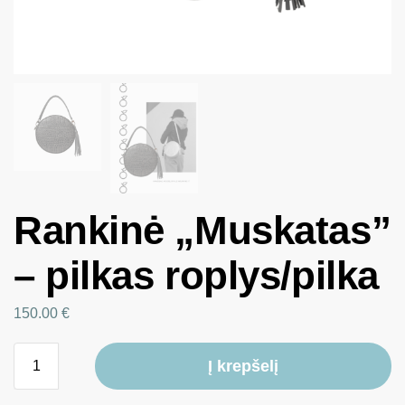
Rankinė „Muskatas”
– pilkas roplys/pilka
150.00
€
Į krepšelį