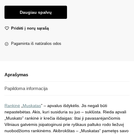
Daugiau spalvų
Pridėti į norų sąrašą
Pagaminta iš natūralios odos
Aprašymas
Papildoma informacija
Rankinė
„
Muskatas
” – apvalus išdykėlis. Jis negali būti
nepastebėtas. Akis, kuri susiduria su juo – suklūsta. Rieda apvali
„Muskato” rankinė ir krečia išdaigas: štai ji pavasarėjančiomis
Vilniaus gatvėmis įsipatoginusi prie ryškaus paltuko rodo liežuvį
nuobodžioms rankinėms. Akibrokštas – „Muskatas“ pametęs savo