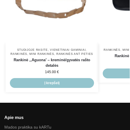
STUDIJOJE RASITE
,
VIENETINIAI GAMINIAI
,
RANKINĖS
,
MIN
RANKINĖS
,
MINI RANKINĖS
,
RANKINĖS ANT PETIES
Rankinė
Rankinė ,,Aguona’ – kreminė/gyvatės rašto
detalės
145.00
€
Į krepšelį
Apie mus
Mados praktika su kARTu