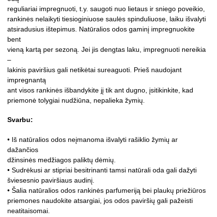
reguliariai impregnuoti, t.y. saugoti nuo lietaus ir sniego poveikio,
rankinės nelaikyti tiesioginiuose saulės spinduliuose, laiku išvalyti
atsiradusius ištepimus. Natūralios odos gaminį impregnuokite
bent
vieną kartą per sezoną. Jei jis dengtas laku, impregnuoti nereikia
–
lakinis paviršius gali netikėtai sureaguoti. Prieš naudojant
impregnantą
ant visos rankinės išbandykite jį tik ant dugno, įsitikinkite, kad
priemonė tolygiai nudžiūna, nepalieka žymių.
Svarbu:
• Iš natūralios odos neįmanoma išvalyti rašiklio žymių ar
dažančios
džinsinės medžiagos paliktų dėmių.
• Sudrėkusi ar stipriai besitrinanti tamsi natūrali oda gali dažyti
šviesesnio paviršiaus audinį.
• Šalia natūralios odos rankinės parfumeriją bei plaukų priežiūros
priemones naudokite atsargiai, jos odos paviršių gali pažeisti
neatitaisomai.