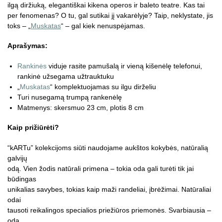
ilgą diržiuką, elegantiškai kikena operos ir baleto teatre. Kas tai
per fenomenas? O tu, gal sutikai jį vakarėlyje? Taip, neklystate, jis
toks – „
Muskatas
“ – gal kiek nenuspėjamas.
Aprašymas:
Rankinės
viduje rasite pamušalą ir vieną kišenėlę telefonui,
rankinė užsegama užtrauktuku
„
Muskatas
“ komplektuojamas su ilgu dirželiu
Turi nusegamą trumpą rankenėlę
Matmenys: skersmuo 23 cm, plotis 8 cm
Kaip prižiūrėti?
“kARTu” kolekcijoms siūti naudojame aukštos kokybės, natūralią
galvijų
odą. Vien žodis natūrali primena – tokia oda gali turėti tik jai
būdingas
unikalias savybes, tokias kaip maži randeliai, įbrėžimai. Natūraliai
odai
tausoti reikalingos specialios priežiūros priemonės. Svarbiausia –
odą