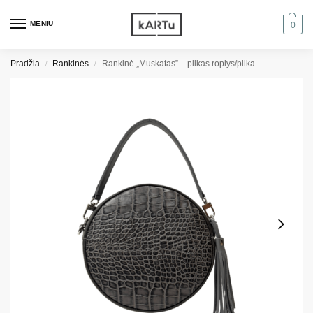
MENIU
0
Pradžia
Rankinės
Rankinė „Muskatas” – pilkas roplys/pilka
/
/