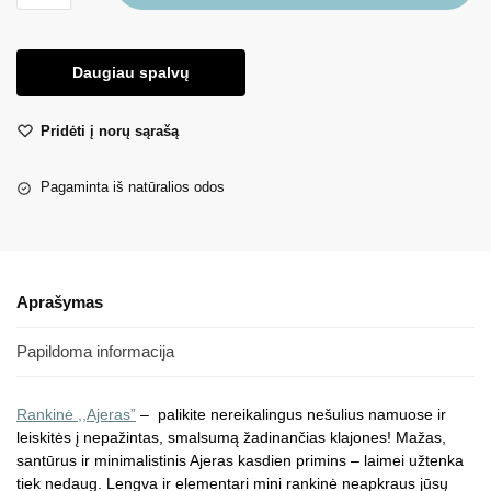
Daugiau spalvų
Pridėti į norų sąrašą
Pagaminta iš natūralios odos
Aprašymas
Papildoma informacija
Rankinė ,,
Ajeras”
– palikite nereikalingus nešulius namuose ir
leiskitės į nepažintas, smalsumą žadinančias klajones! Mažas,
santūrus ir minimalistinis Ajeras kasdien primins – laimei užtenka
tiek nedaug. Lengva ir elementari mini rankinė neapkraus jūsų