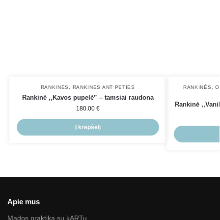
RANKINĖS
,
RANKINĖS ANT PETIES
RANKINĖS
,
O
Rankinė ,,Kavos pupelė” – tamsiai raudona
Rankinė ,,Vani
180.00
€
Į krepšelį
Apie mus
Mados praktika su kARTu