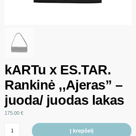
kARTu x ES.TAR.
Rankinė ,,Ajeras” –
juoda/ juodas lakas
175.00
€
Į krepšelį