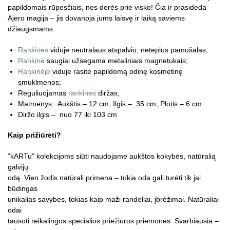
papildomais rūpesčiais, nes derės prie visko! Čia ir prasideda
Ajero magija – jis dovanoja jums laisvę ir laiką saviems
džiaugsmams.
Rankinės
viduje neutralaus atspalvio, neteplus pamušalas;
Rankinė
saugiai užsegama metaliniais magnetukais;
Rankinėje
viduje rasite papildomą odinę kosmetinę
smuklmenos;
Reguliuojamas
rankinės
diržas;
Matmenys : Aukštis – 12 cm, Ilgis – 35 cm, Plotis – 6 cm.
Diržo ilgis – nuo 77 iki 103 cm
Kaip prižiūrėti?
“kARTu” kolekcijoms siūti naudojame aukštos kokybės, natūralią
galvijų
odą. Vien žodis natūrali primena – tokia oda gali turėti tik jai
būdingas
unikalias savybes, tokias kaip maži randeliai, įbrėžimai. Natūraliai
odai
tausoti reikalingos specialios priežiūros priemonės. Svarbiausia –