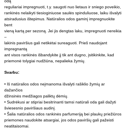
odą
reguliariai impregnuoti, t.y. saugoti nuo lietaus ir sniego poveikio,
rankinės nelaikyti tiesioginiuose saulės spinduliuose, laiku išvalyti
atsiradusius ištepimus. Natūralios odos gaminį impregnuokite
bent
vieną kartą per sezoną. Jei jis dengtas laku, impregnuoti nereikia
–
lakinis paviršius gali netikėtai sureaguoti. Prieš naudojant
impregnantą
ant visos rankinės išbandykite jį tik ant dugno, įsitikinkite, kad
priemonė tolygiai nudžiūna, nepalieka žymių.
Svarbu:
• Iš natūralios odos neįmanoma išvalyti rašiklio žymių ar
dažančios
džinsinės medžiagos paliktų dėmių.
• Sudrėkusi ar stipriai besitrinanti tamsi natūrali oda gali dažyti
šviesesnio paviršiaus audinį.
• Šalia natūralios odos rankinės parfumeriją bei plaukų priežiūros
priemones naudokite atsargiai, jos odos paviršių gali pažeisti
neatitaisomai.