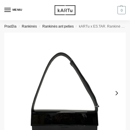
MENIU
0
Pradžia
Rankinės
Rankinės ant peties
kARTu x ES.TAR. Rankinė ,,Ajeras” – juoda/ juodas lakas
/
/
/