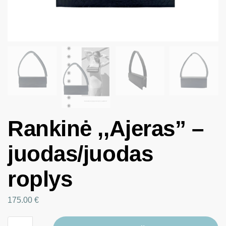
Rankinė ,,Ajeras” –
juodas/juodas
roplys
175.00
€