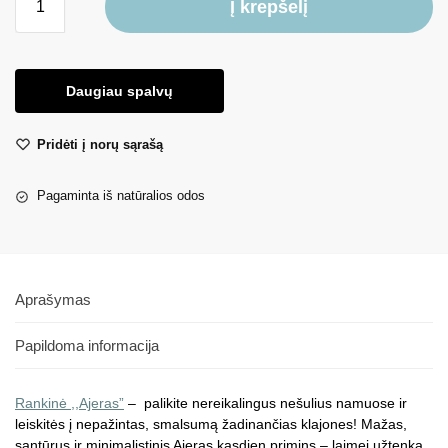
Į krepšelį
Daugiau spalvų
Pridėti į norų sąrašą
Pagaminta iš natūralios odos
Aprašymas
Papildoma informacija
Rankinė ,,
Ajeras”
– palikite nereikalingus nešulius namuose ir
leiskitės į nepažintas, smalsumą žadinančias klajones! Mažas,
santūrus ir minimalistinis Ajeras kasdien primins – laimei užtenka