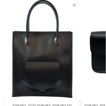
RANKINĖS
,
OFISO RANKINĖS
,
RANKINĖS ANT
RANKINĖS
,
MIN