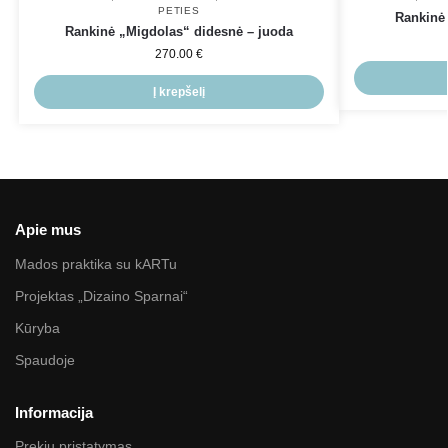
PETIES
Rankinė
Rankinė „Migdolas“ didesnė – juoda
270.00
€
Į krepšelį
Apie mus
Mados praktika su kARTu
Projektas „Dizaino Sparnai“
Kūryba
Spaudoje
Informacija
Prekių pristatymas