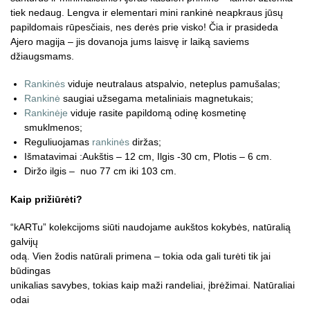
tiek nedaug. Lengva ir elementari mini rankinė neapkraus jūsų
papildomais rūpesčiais, nes derės prie visko! Čia ir prasideda
Ajero magija – jis dovanoja jums laisvę ir laiką saviems
džiaugsmams.
Rankinės
viduje neutralaus atspalvio, neteplus pamušalas;
Rankinė
saugiai užsegama metaliniais magnetukais;
Rankinėje
viduje rasite papildomą odinę kosmetinę
smuklmenos;
Reguliuojamas
rankinės
diržas;
Išmatavimai :Aukštis – 12 cm, Ilgis -30 cm, Plotis – 6 cm.
Diržo ilgis – nuo 77 cm iki 103 cm.
Kaip prižiūrėti?
“kARTu” kolekcijoms siūti naudojame aukštos kokybės, natūralią
galvijų
odą. Vien žodis natūrali primena – tokia oda gali turėti tik jai
būdingas
unikalias savybes, tokias kaip maži randeliai, įbrėžimai. Natūraliai
odai