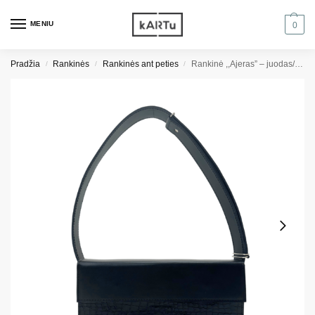
MENIU
0
Pradžia
Rankinės
Rankinės ant peties
Rankinė ,,Ajeras” – juodas/juodas roplys
/
/
/