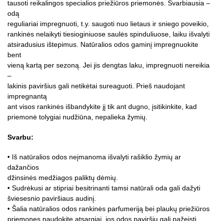
tausoti reikalingos specialios priežiūros priemonės. Svarbiausia –
odą
reguliariai impregnuoti, t.y. saugoti nuo lietaus ir sniego poveikio,
rankinės nelaikyti tiesioginiuose saulės spinduliuose, laiku išvalyti
atsiradusius ištepimus. Natūralios odos gaminį impregnuokite
bent
vieną kartą per sezoną. Jei jis dengtas laku, impregnuoti nereikia
–
lakinis paviršius gali netikėtai sureaguoti. Prieš naudojant
impregnantą
ant visos rankinės išbandykite jį tik ant dugno, įsitikinkite, kad
priemonė tolygiai nudžiūna, nepalieka žymių.
Svarbu:
• Iš natūralios odos neįmanoma išvalyti rašiklio žymių ar
dažančios
džinsinės medžiagos paliktų dėmių.
• Sudrėkusi ar stipriai besitrinanti tamsi natūrali oda gali dažyti
šviesesnio paviršiaus audinį.
• Šalia natūralios odos rankinės parfumeriją bei plaukų priežiūros
priemones naudokite atsargiai, jos odos paviršių gali pažeisti