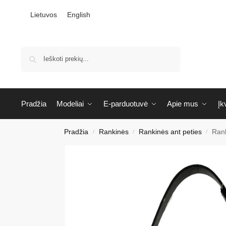
Lietuvos
English
Ieškoti
Pradžia
Modeliai
E-parduotuvė
Apie mus
Įk
Pradžia
Rankinės
Rankinės ant peties
Rank
/
/
/