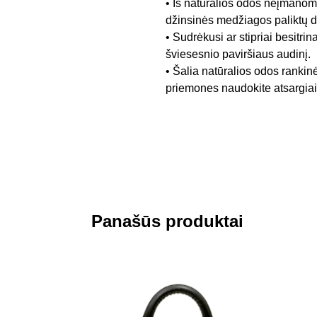
• Iš natūralios odos neįmanoma
džinsinės medžiagos paliktų 
• Sudrėkusi ar stipriai besitrin
šviesesnio paviršiaus audinį.
• Šalia natūralios odos rankin
priemones naudokite atsargiai,
Panašūs produktai