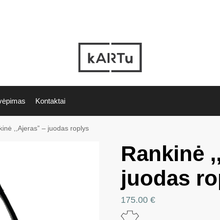
vėpimas
Kontaktai
inė ,,Ajeras” – juodas roplys
Rankinė ,
juodas ro
175.00
€