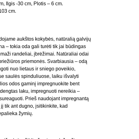
, Ilgis -30 cm, Plotis – 6 cm.
 103 cm.
dojame aukštos kokybės, natūralią galvijų
a – tokia oda gali turėti tik jai būdingas
maži randeliai, įbrėžimai. Natūraliai odai
 priežiūros priemonės. Svarbiausia – odą
ugoti nuo lietaus ir sniego poveikio,
se saulės spinduliuose, laiku išvalyti
alios odos gaminį impregnuokite bent
s dengtas laku, impregnuoti nereikia –
ai sureaguoti. Prieš naudojant impregnantą
į tik ant dugno, įsitikinkite, kad
epalieka žymių.