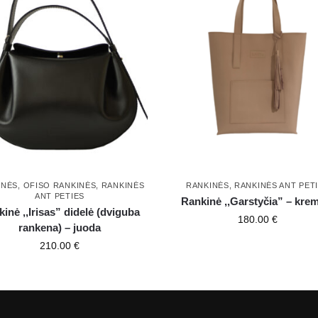
INĖS
,
OFISO RANKINĖS
,
RANKINĖS
RANKINĖS
,
RANKINĖS ANT PET
ANT PETIES
Rankinė ,,Garstyčia” – kre
inė ,,Irisas” didelė (dviguba
180.00
€
rankena) – juoda
210.00
€