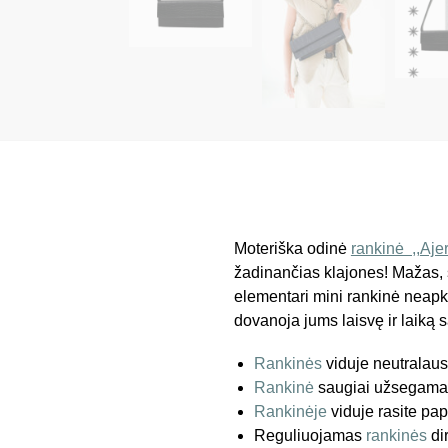
Moteriška odinė
rankinė ,,
Aje
žadinančias klajones! Mažas, s
elementari mini rankinė neapkr
dovanoja jums laisvę ir laik
Rankinės
viduje neutralaus
Rankinė
saugiai užsegama 
Rankinėje
viduje rasite p
Reguliuojamas
rankinės
di