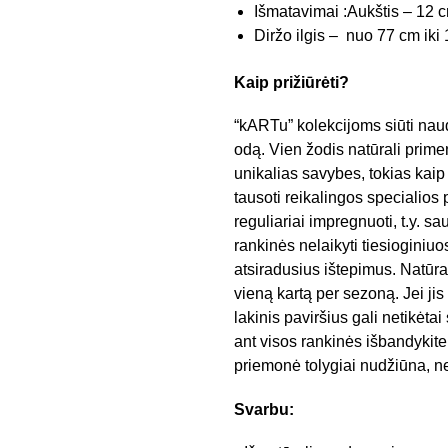
Išmatavimai :Aukštis – 12 cm
Diržo ilgis – nuo 77 cm iki
Kaip prižiūrėti?
“kARTu” kolekcijoms siūti nau
odą. Vien žodis natūrali primen
unikalias savybes, tokias kaip 
tausoti reikalingos specialios
reguliariai impregnuoti, t.y. sa
rankinės nelaikyti tiesioginiuo
atsiradusius ištepimus. Natūr
vieną kartą per sezoną. Jei ji
lakinis paviršius gali netikėt
ant visos rankinės išbandykite j
priemonė tolygiai nudžiūna, n
Svarbu: