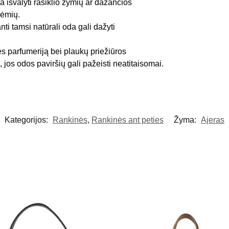
 išvalyti rašiklio žymių ar dažančios
dėmių.
anti tamsi natūrali oda gali dažyti
ės parfumeriją bei plaukų priežiūros
 jos odos paviršių gali pažeisti neatitaisomai.
Kategorijos:
Rankinės
,
Rankinės ant peties
Žyma:
Ajeras