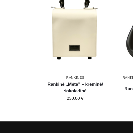
RANKINĖS
RANK
Rankinė ,,Mėta” – kreminė/
Rank
šokoladinė
230.00
€