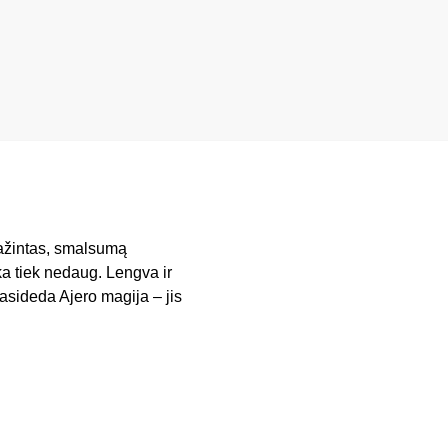
pažintas, smalsumą
ka tiek nedaug. Lengva ir
asideda Ajero magija – jis