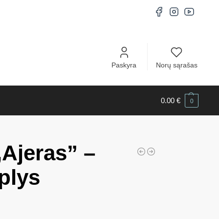
Paskyra
Norų sąrašas
0.00
€
0
,Ajeras” –
plys