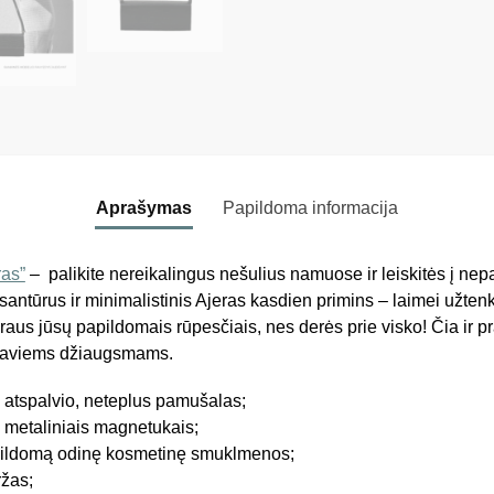
Aprašymas
Papildoma informacija
ras”
– palikite nereikalingus nešulius namuose ir leiskitės į ne
antūrus ir minimalistinis Ajeras kasdien primins – laimei užten
aus jūsų papildomais rūpesčiais, nes derės prie visko! Čia ir pr
ą saviems džiaugsmams.
 atspalvio, neteplus pamušalas;
metaliniais magnetukais;
apildomą odinę kosmetinę smuklmenos;
ržas;