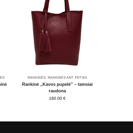
IES
RANKINĖS
,
RANKINĖS ANT PETIES
minė
Rankinė ,,Kavos pupelė” – tamsiai
raudona
180.00
€