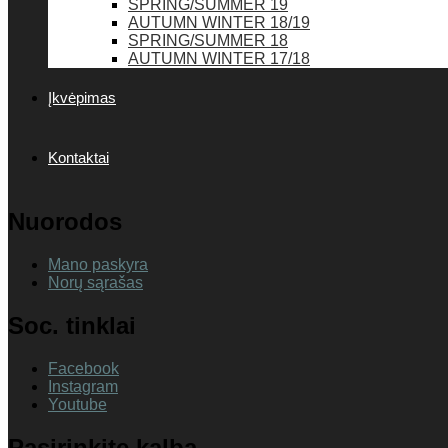
SPRING/SUMMER 19
AUTUMN WINTER 18/19
SPRING/SUMMER 18
AUTUMN WINTER 17/18
Įkvėpimas
Kontaktai
Nuorodos
Mano paskyra
Norų sąrašas
Soc. tinklai
Facebook
Instagram
Youtube
Pasirinkite kalbą