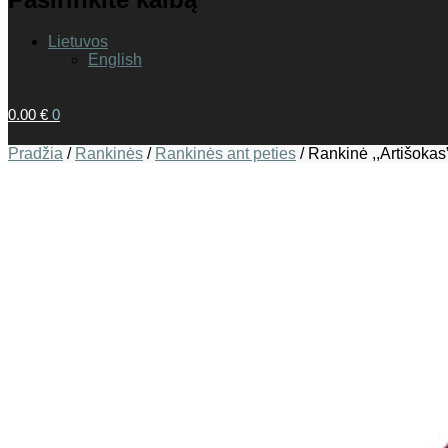
Lietuvos
English
0.00
€
0
Pradžia
/
Rankinės
/
Rankinės ant peties
/
Rankinė ,,Artišokas