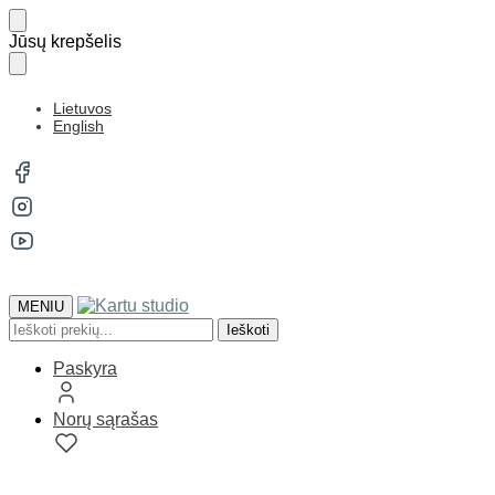
Jūsų krepšelis
Lietuvos
English
MENIU
Ieškoti
Paskyra
Norų sąrašas