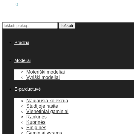
0.00
€
0
Ieškoti
Pradžia
Modeliai
Moteriški modeliai
Vyriški modeliai
E-parduotuvė
Naujausia kolekcija
Studijoje rasite
Vienetiniai gaminiai
Rankinės
Kuprinės
Piniginės
Gaminiai vyrams