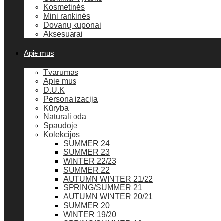
Kosmetinės
Mini rankinės
Dovanų kuponai
Aksesuarai
Apie mus
Tvarumas
Apie mus
D.U.K
Personalizacija
Kūryba
Natūrali oda
Spaudoje
Kolekcijos
SUMMER 24
SUMMER 23
WINTER 22/23
SUMMER 22
AUTUMN WINTER 21/22
SPRING/SUMMER 21
AUTUMN WINTER 20/21
SUMMER 20
WINTER 19/20