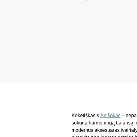
Koketiškasis
Artišokas
– nepam
sukuria harmoningą balansą, o 
modernus aksesuaras įvairialy