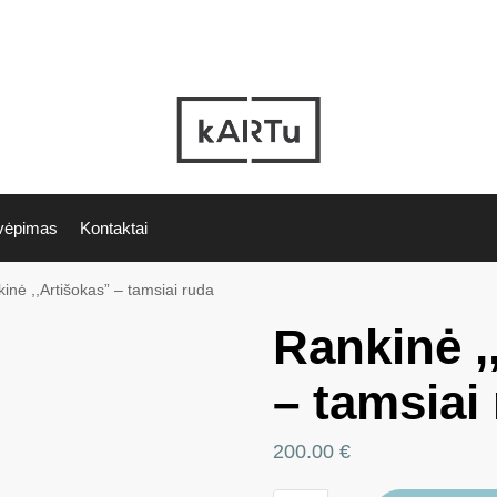
vėpimas
Kontaktai
inė ,,Artišokas” – tamsiai ruda
Rankinė ,
– tamsiai
200.00
€