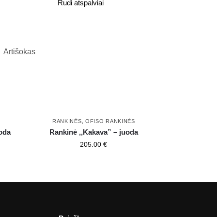
Rudi atspalviai
:
Artišokas
RANKINĖS
,
OFISO RANKINĖS
uoda
Rankinė ,,Kakava” – juoda
205.00
€