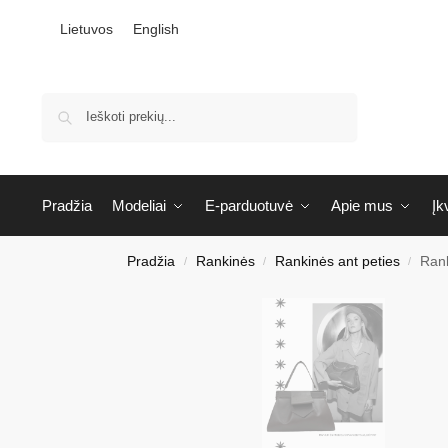
Lietuvos
English
Ieškoti
Pradžia
Modeliai
E-parduotuvė
Apie mus
Įk
Pradžia
Rankinės
Rankinės ant peties
Rank
/
/
/