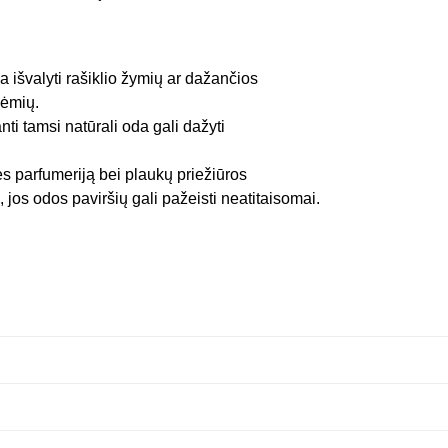
 išvalyti rašiklio žymių ar dažančios
dėmių.
anti tamsi natūrali oda gali dažyti
ės parfumeriją bei plaukų priežiūros
 jos odos paviršių gali pažeisti neatitaisomai.