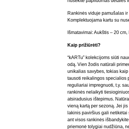
nusekite papildomas detales ir
Rankinės viduje pamušalas ir
Komplektuojama kartu su nuse
Išmatavimai: Aukštis – 20 cm, I
Kaip
prižiūrėti?
“kARTu” kolekcijoms siūti nau
odą. Vien žodis natūrali primen
unikalias savybes, tokias kaip 
tausoti reikalingos specialios
reguliariai impregnuoti, t.y. sa
rankinės nelaikyti tiesioginiuo
atsiradusius ištepimus. Natūr
vieną kartą per sezoną. Jei ji
lakinis paviršius gali netikėt
ant visos rankinės išbandykite j
priemonė tolygiai nudžiūna, n