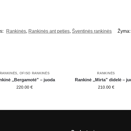
os:
Rankinės
,
Rankinės ant peties
,
Šventinės rankinės
Žyma
RANKINĖS
,
OFISO RANKINĖS
RANKINĖS
nkinė ,,Bergamotė” – juoda
Rankinė ,,Mirta” didelė – j
220.00
€
210.00
€