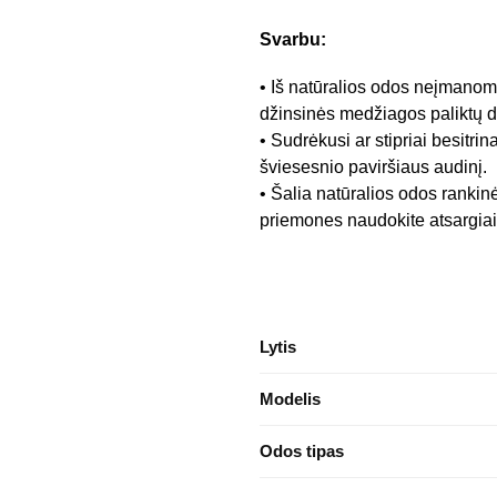
Svarbu:
• Iš natūralios odos neįmanoma
džinsinės medžiagos paliktų 
• Sudrėkusi ar stipriai besitrin
šviesesnio paviršiaus audinį.
• Šalia natūralios odos rankin
priemones naudokite atsargiai,
Lytis
Modelis
Odos tipas