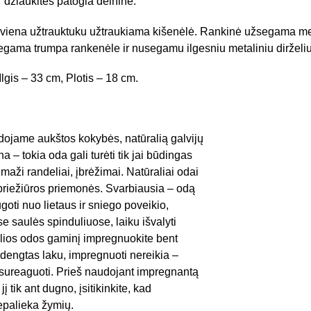
 džiaukitės patogia delnine.
 viena užtrauktuku užtraukiama kišenėlė. Rankinė užsegama me
gama trumpa rankenėle ir nusegamu ilgesniu metaliniu dirželiu
lgis – 33 cm, Plotis – 18 cm.
dojame aukštos kokybės, natūralią galvijų
a – tokia oda gali turėti tik jai būdingas
maži randeliai, įbrėžimai. Natūraliai odai
 priežiūros priemonės. Svarbiausia – odą
ugoti nuo lietaus ir sniego poveikio,
se saulės spinduliuose, laiku išvalyti
alios odos gaminį impregnuokite bent
s dengtas laku, impregnuoti nereikia –
ai sureaguoti. Prieš naudojant impregnantą
į tik ant dugno, įsitikinkite, kad
epalieka žymių.