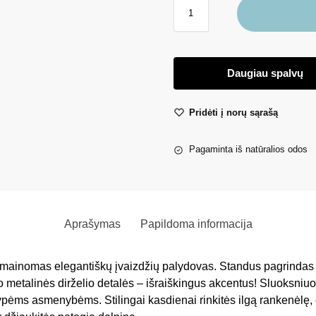
Daugiau spalvų
Pridėti į norų sąrašą
Pagaminta iš natūralios odos
Aprašymas
Papildoma informacija
ainomas elegantiškų įvaizdžių palydovas. Standus pagrindas 
metalinės dirželio detalės – išraiškingus akcentus! Sluoksniuota
pėms asmenybėms. Stilingai kasdienai rinkitės ilgą rankenėlę, 