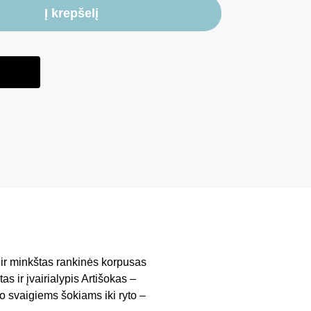
Į krepšelį
ir minkštas rankinės korpusas
s ir įvairialypis Artišokas –
o svaigiems šokiams iki ryto –