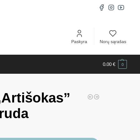
Paskyra
Norų sąrašas
0.00
€
0
,Artišokas”
 ruda