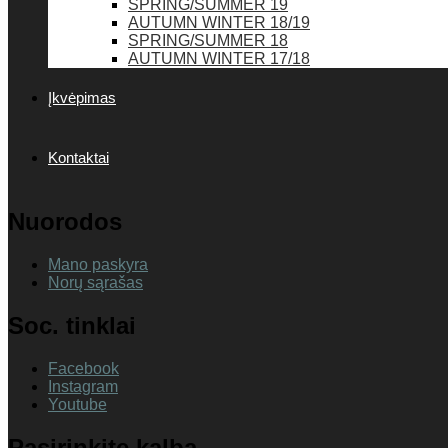
SPRING/SUMMER 19
AUTUMN WINTER 18/19
SPRING/SUMMER 18
AUTUMN WINTER 17/18
Įkvėpimas
Kontaktai
Nuorodos
Mano paskyra
Norų sąrašas
Soc. tinklai
Facebook
Instagram
Youtube
Pasirinkite kalbą