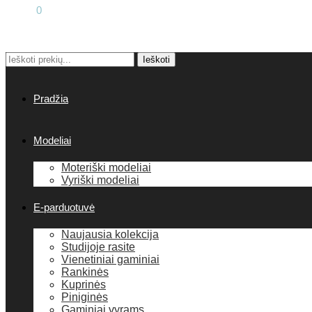
0.00
€
0
Ieškoti:
Ieškoti
Pradžia
Modeliai
Moteriški modeliai
Vyriški modeliai
E-parduotuvė
Naujausia kolekcija
Studijoje rasite
Vienetiniai gaminiai
Rankinės
Kuprinės
Piniginės
Gaminiai vyrams