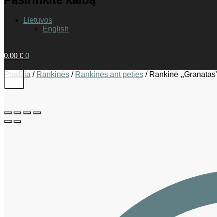
Lietuvos
English
0.00
€
0
Pradžia
/
Rankinės
/
Rankinės ant peties
/
Rankinė ,,Granatas”