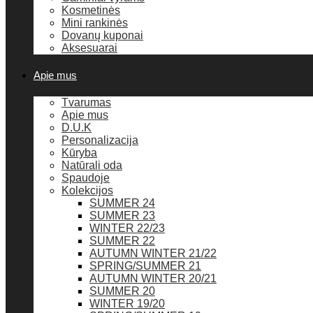
Kosmetinės
Mini rankinės
Dovanų kuponai
Aksesuarai
Apie mus
Tvarumas
Apie mus
D.U.K
Personalizacija
Kūryba
Natūrali oda
Spaudoje
Kolekcijos
SUMMER 24
SUMMER 23
WINTER 22/23
SUMMER 22
AUTUMN WINTER 21/22
SPRING/SUMMER 21
AUTUMN WINTER 20/21
SUMMER 20
WINTER 19/20