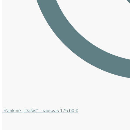
Rankinė ,,Dašis” – rausvas
175.00
€