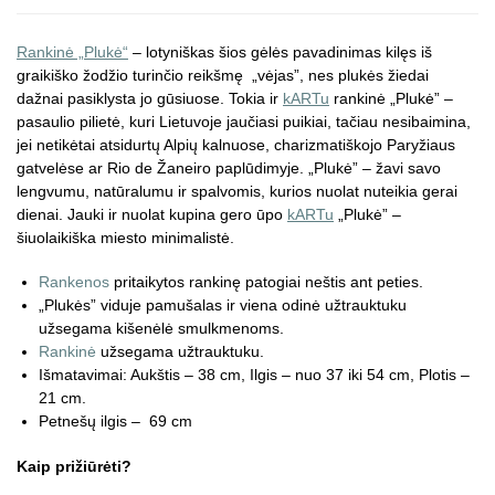
Rankinė „Plukė“
– lotyniškas šios gėlės pavadinimas kilęs iš
graikiško žodžio turinčio reikšmę „vėjas”, nes plukės žiedai
dažnai pasiklysta jo gūsiuose. Tokia ir
kARTu
rankinė „Plukė” –
pasaulio pilietė, kuri Lietuvoje jaučiasi puikiai, tačiau nesibaimina,
jei netikėtai atsidurtų Alpių kalnuose, charizmatiškojo Paryžiaus
gatvelėse ar Rio de Žaneiro paplūdimyje. „Plukė” – žavi savo
lengvumu, natūralumu ir spalvomis, kurios nuolat nuteikia gerai
dienai. Jauki ir nuolat kupina gero ūpo
kARTu
„Plukė” –
šiuolaikiška miesto minimalistė.
Rankenos
pritaikytos rankinę patogiai neštis ant peties.
„Plukės” viduje pamušalas ir viena odinė užtrauktuku
užsegama kišenėlė smulkmenoms.
Rankinė
užsegama užtrauktuku.
Išmatavimai: Aukštis – 38 cm, Ilgis – nuo 37 iki 54 cm, Plotis –
21 cm.
Petnešų ilgis – 69 cm
Kaip prižiūrėti?