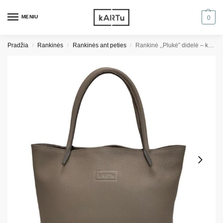
MENIU
0
Pradžia
Rankinės
Rankinės ant peties
Rankinė ,,Plukė” didelė – kakavinė grublėta
/
/
/