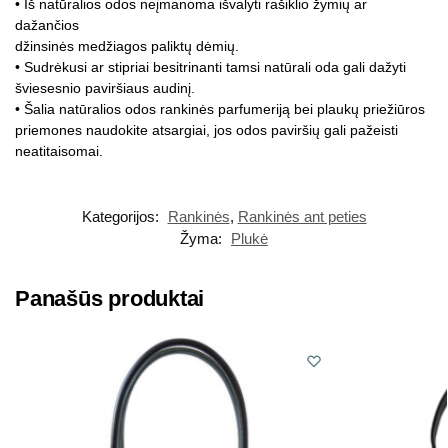
• Iš natūralios odos neįmanoma išvalyti rašiklio žymių ar
dažančios
džinsinės medžiagos paliktų dėmių.
• Sudrėkusi ar stipriai besitrinanti tamsi natūrali oda gali dažyti
šviesesnio paviršiaus audinį.
• Šalia natūralios odos rankinės parfumeriją bei plaukų priežiūros
priemones naudokite atsargiai, jos odos paviršių gali pažeisti
neatitaisomai.
Kategorijos:
Rankinės
,
Rankinės ant peties
Žyma:
Plukė
Panašūs produktai