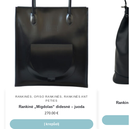
RANKINĖS
,
OFISO RANKINĖS
,
RANKINĖS ANT
PETIES
Rankinė
Rankinė „Migdolas“ didesnė – juoda
270.00
€
Į krepšelį