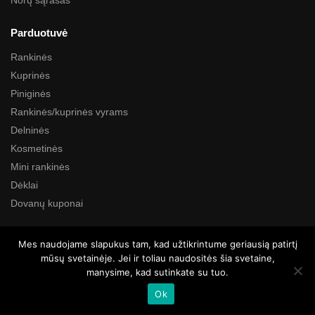
Norų sąrašas
Parduotuvė
Rankinės
Kuprinės
Piniginės
Rankinės/kuprinės vyrams
Delninės
Kosmetinės
Mini rankinės
Dėklai
Dovanų kuponai
Paieška
Mes naudojame slapukus tam, kad užtikrintume geriausią patirtį
mūsų svetainėje. Jei ir toliau naudositės šia svetaine,
manysime, kad sutinkate su tuo.
Ok
Visos teisės saugomos © Kartustudio.com