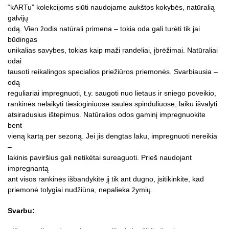
“kARTu” kolekcijoms siūti naudojame aukštos kokybės, natūralią
galvijų
odą. Vien žodis natūrali primena – tokia oda gali turėti tik jai
būdingas
unikalias savybes, tokias kaip maži randeliai, įbrėžimai. Natūraliai
odai
tausoti reikalingos specialios priežiūros priemonės. Svarbiausia –
odą
reguliariai impregnuoti, t.y. saugoti nuo lietaus ir sniego poveikio,
rankinės nelaikyti tiesioginiuose saulės spinduliuose, laiku išvalyti
atsiradusius ištepimus. Natūralios odos gaminį impregnuokite
bent
vieną kartą per sezoną. Jei jis dengtas laku, impregnuoti nereikia
–
lakinis paviršius gali netikėtai sureaguoti. Prieš naudojant
impregnantą
ant visos rankinės išbandykite jį tik ant dugno, įsitikinkite, kad
priemonė tolygiai nudžiūna, nepalieka žymių.
Svarbu: