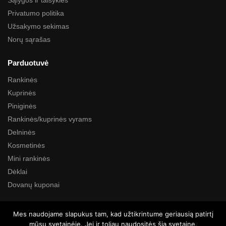
Privatumo politika
Užsakymo sekimas
Norų sąrašas
Parduotuvė
Rankinės
Kuprinės
Piniginės
Rankinės/kuprinės vyrams
Delninės
Kosmetinės
Mini rankinės
Dėklai
Dovanų kuponai
Paieška
Mes naudojame slapukus tam, kad užtikrintume geriausią patirtį
mūsų svetainėje. Jei ir toliau naudositės šia svetaine,