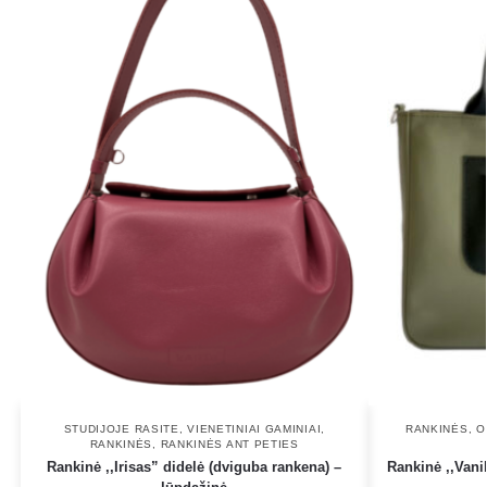
STUDIJOJE RASITE
,
VIENETINIAI GAMINIAI
,
RANKINĖS
,
O
RANKINĖS
,
RANKINĖS ANT PETIES
Rankinė ,,Irisas” didelė (dviguba rankena) –
Rankinė ,,Vani