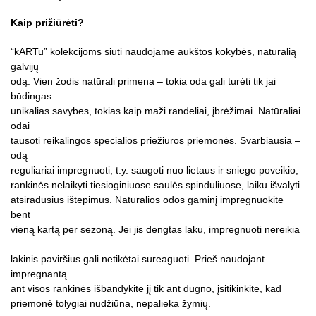
Kaip prižiūrėti?
“kARTu” kolekcijoms siūti naudojame aukštos kokybės, natūralią
galvijų
odą. Vien žodis natūrali primena – tokia oda gali turėti tik jai
būdingas
unikalias savybes, tokias kaip maži randeliai, įbrėžimai. Natūraliai
odai
tausoti reikalingos specialios priežiūros priemonės. Svarbiausia –
odą
reguliariai impregnuoti, t.y. saugoti nuo lietaus ir sniego poveikio,
rankinės nelaikyti tiesioginiuose saulės spinduliuose, laiku išvalyti
atsiradusius ištepimus. Natūralios odos gaminį impregnuokite
bent
vieną kartą per sezoną. Jei jis dengtas laku, impregnuoti nereikia
–
lakinis paviršius gali netikėtai sureaguoti. Prieš naudojant
impregnantą
ant visos rankinės išbandykite jį tik ant dugno, įsitikinkite, kad
priemonė tolygiai nudžiūna, nepalieka žymių.