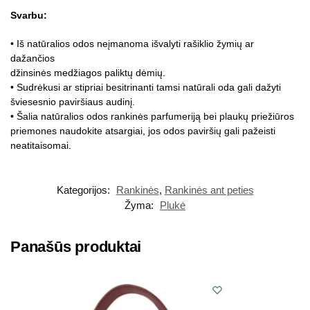
Svarbu:
• Iš natūralios odos neįmanoma išvalyti rašiklio žymių ar
dažančios
džinsinės medžiagos paliktų dėmių.
• Sudrėkusi ar stipriai besitrinanti tamsi natūrali oda gali dažyti
šviesesnio paviršiaus audinį.
• Šalia natūralios odos rankinės parfumeriją bei plaukų priežiūros
priemones naudokite atsargiai, jos odos paviršių gali pažeisti
neatitaisomai.
Kategorijos:
Rankinės
,
Rankinės ant peties
Žyma:
Plukė
Panašūs produktai