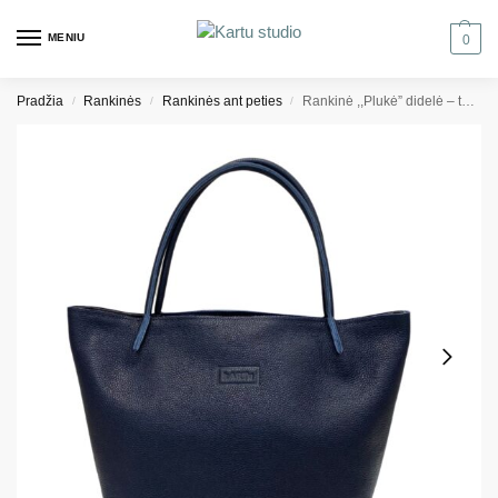
MENIU
0
Pradžia
Rankinės
Rankinės ant peties
Rankinė ,,Plukė” didelė – tamsiai mėlyna grublėta
/
/
/