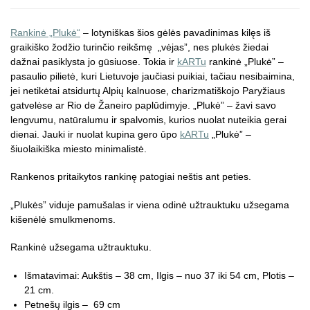
Rankinė „Plukė“
– lotyniškas šios gėlės pavadinimas kilęs iš
graikiško žodžio turinčio reikšmę „vėjas”, nes plukės žiedai
dažnai pasiklysta jo gūsiuose. Tokia ir
kARTu
rankinė „Plukė” –
pasaulio pilietė, kuri Lietuvoje jaučiasi puikiai, tačiau nesibaimina,
jei netikėtai atsidurtų Alpių kalnuose, charizmatiškojo Paryžiaus
gatvelėse ar Rio de Žaneiro paplūdimyje. „Plukė” – žavi savo
lengvumu, natūralumu ir spalvomis, kurios nuolat nuteikia gerai
dienai. Jauki ir nuolat kupina gero ūpo
kARTu
„Plukė” –
šiuolaikiška miesto minimalistė.
Rankenos pritaikytos rankinę patogiai neštis ant peties.
„Plukės” viduje pamušalas ir viena odinė užtrauktuku užsegama
kišenėlė smulkmenoms.
Rankinė užsegama užtrauktuku.
Išmatavimai: Aukštis – 38 cm, Ilgis – nuo 37 iki 54 cm, Plotis –
21 cm.
Petnešų ilgis – 69 cm