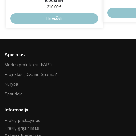
lūpdažinė
210.00
€
Į krepšelį
Apie mus
Mados praktika su kARTu
Projektas „Dizaino Sparnai“
Kūryba
Spaudoje
Informacija
Prekių pristatymas
Prekių grąžinimas
Sąlygos ir taisyklės