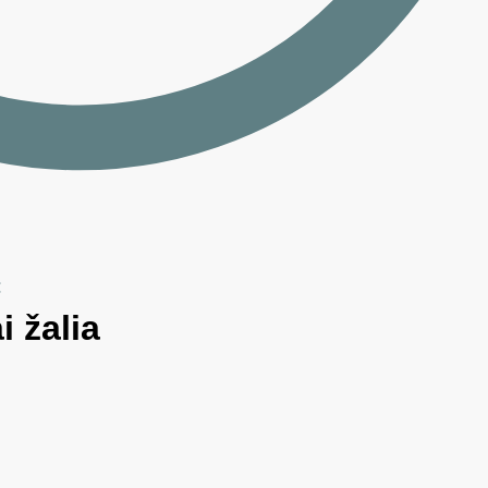
€
 žalia