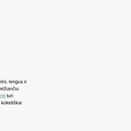
lni, lengva ir
rėžiančiu
inė
turi
 koketiškai