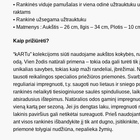
• Rankinės viduje pamušalas ir viena odinė užtrauktuku 
raktams
• Rankinė užsegama užtrauktuku
• Matmenys : Aukštis – 26 cm, Ilgis – 34 cm, Plotis – 10 c
Kaip prižiūrėti?
“kARTu” kolekcijoms siūti naudojame aukštos kokybės, nat
odą. Vien žodis natūrali primena – tokia oda gali turėti tik
unikalias savybes, tokias kaip maži randeliai, įbrėžimai. N
tausoti reikalingos specialios priežiūros priemonės. Svar
reguliariai impregnuoti, t.y. saugoti nuo lietaus ir sniego p
rankinės nelaikyti tiesioginiuose saulės spinduliuose, laik
atsiradusius ištepimus. Natūralios odos gaminį impregnuo
vieną kartą per sezoną. Jei jis dengtas laku, impregnuoti 
lakinis paviršius gali netikėtai sureaguoti. Prieš naudoja
ant visos rankinės išbandykite jį tik ant dugno, įsitikinkite,
priemonė tolygiai nudžiūna, nepalieka žymių.