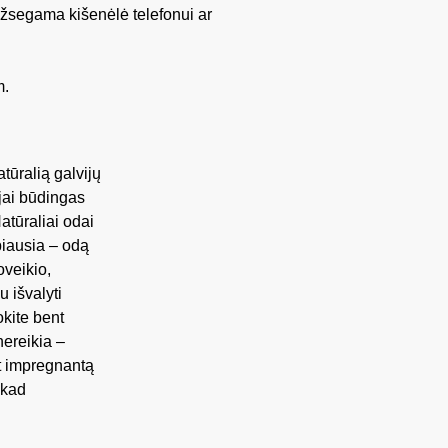
užsegama kišenėlė telefonui ar
m.
ūralią galvijų
 jai būdingas
atūraliai odai
biausia – odą
oveikio,
u išvalyti
kite bent
nereikia –
nt impregnantą
 kad