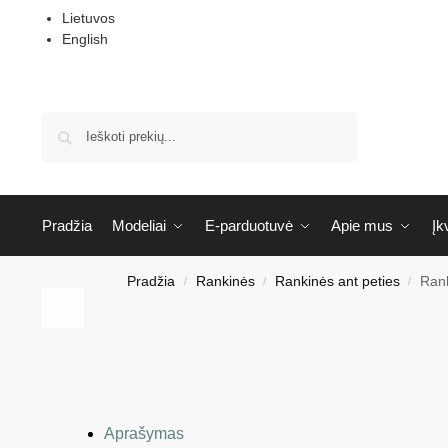
Lietuvos
English
Ieškoti
Pradžia
Modeliai
E-parduotuvė
Apie mus
Įk
Pradžia
Rankinės
Rankinės ant peties
Rank
/
/
/
Aprašymas