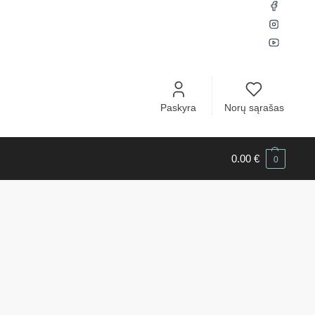
Paskyra
Norų sąrašas
0.00
€
0