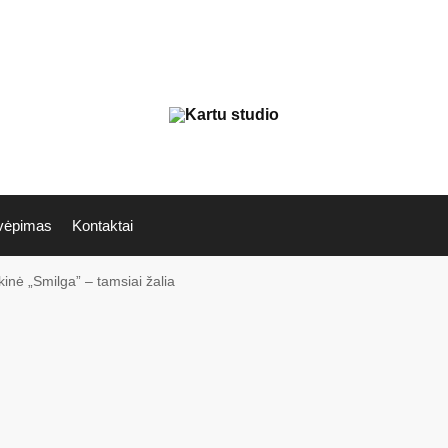
vėpimas
Kontaktai
inė „Smilga” – tamsiai žalia