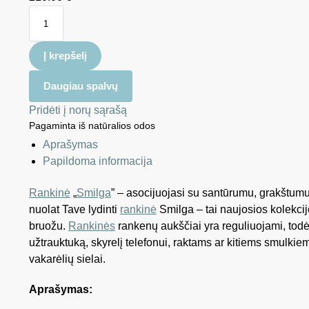
Į krepšelį
Daugiau spalvų
Pridėti į norų sąrašą
Pagaminta iš natūralios odos
Aprašymas
Papildoma informacija
Rankinė
„
Smilga
” – asocijuojasi su santūrumu, grakštumu
nuolat Tave lydinti
rankinė
Smilga – tai naujosios kolekci
bruožu.
Rankinės
rankenų aukščiai yra reguliuojami, todėl
užtrauktuką, skyrelį telefonui, raktams ar kitiems smulkiem
vakarėlių sielai.
Aprašymas: