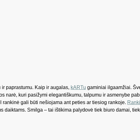
 ir paprastumu. Kaip ir augalas,
kARTu
gaminiai ilgaamžiai. Šve
jos narė, kuri pasižymi elegantiškumu, talpumu ir asmenybe pab
 rankinė gali būti nešiojama ant peties ar tiesiog rankoje.
Rank
s daiktams. Smilga – tai ištikima palydovė tiek biuro damai, tiek