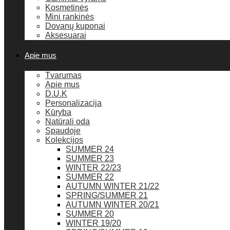
Kosmetinės
Mini rankinės
Dovanų kuponai
Aksesuarai
Apie mus
Tvarumas
Apie mus
D.U.K
Personalizacija
Kūryba
Natūrali oda
Spaudoje
Kolekcijos
SUMMER 24
SUMMER 23
WINTER 22/23
SUMMER 22
AUTUMN WINTER 21/22
SPRING/SUMMER 21
AUTUMN WINTER 20/21
SUMMER 20
WINTER 19/20