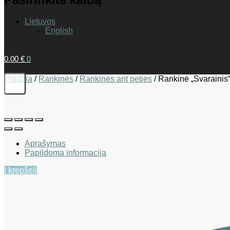
Lietuvos
English
0.00
€
0
Pradžia
/
Rankinės
/
Rankinės ant peties
/
Rankinė „Svarainis“
Aprašymas
Papildoma informacija
Į krepšelį