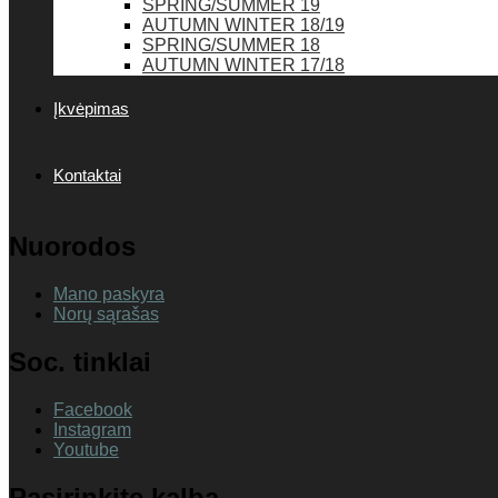
SPRING/SUMMER 19
AUTUMN WINTER 18/19
SPRING/SUMMER 18
AUTUMN WINTER 17/18
Įkvėpimas
Kontaktai
Nuorodos
Mano paskyra
Norų sąrašas
Soc. tinklai
Facebook
Instagram
Youtube
Pasirinkite kalbą