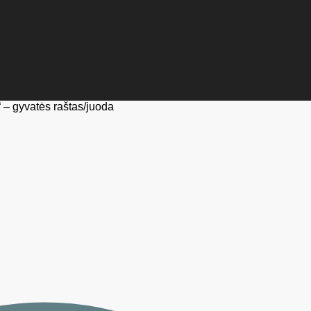
 – gyvatės raštas/juoda