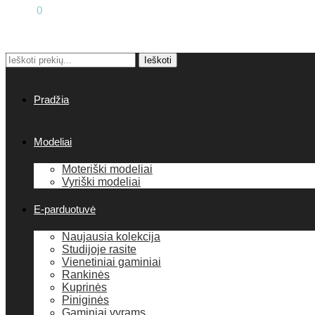
0.00
€
0
Ieškoti
Pradžia
Modeliai
Moteriški modeliai
Vyriški modeliai
E-parduotuvė
Naujausia kolekcija
Studijoje rasite
Vienetiniai gaminiai
Rankinės
Kuprinės
Piniginės
Gaminiai vyrams