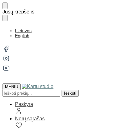
Jūsų krepšelis
Lietuvos
English
MENIU
Ieškoti
Paskyra
Norų sąrašas