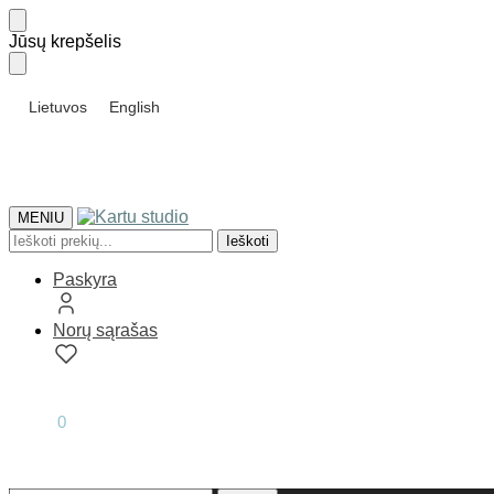
Skip
Skip
Jūsų krepšelis
to
to
navigation
content
Lietuvos
English
MENIU
Ieškoti:
Ieškoti
Paskyra
Norų sąrašas
0.00
€
0