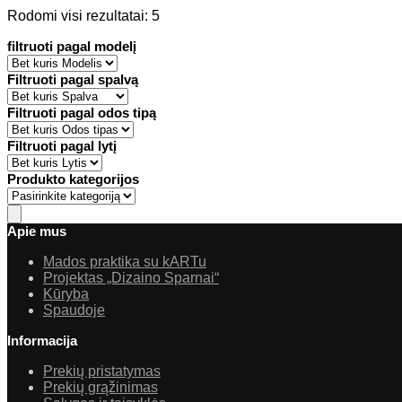
Sorted
Rodomi visi rezultatai: 5
by
filtruoti pagal modelį
latest
Filtruoti pagal spalvą
Filtruoti pagal odos tipą
Filtruoti pagal lytį
Produkto kategorijos
Apie mus
Mados praktika su kARTu
Projektas „Dizaino Sparnai“
Kūryba
Spaudoje
Informacija
Prekių pristatymas
Prekių grąžinimas