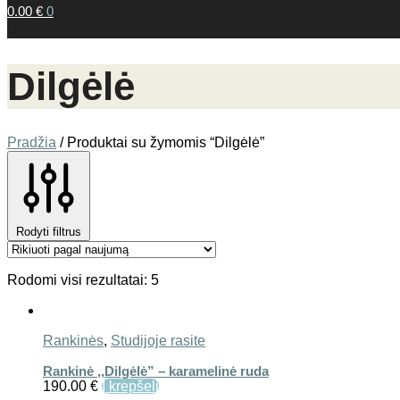
0.00
€
0
Dilgėlė
Pradžia
/
Produktai su žymomis “Dilgėlė”
Rodyti filtrus
Sorted
Rodomi visi rezultatai: 5
by
latest
Rankinės
,
Studijoje rasite
Rankinė ,,Dilgėlė” – karamelinė ruda
190.00
€
Į krepšelį