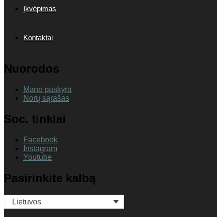
Įkvėpimas
Kontaktai
Nuorodos
Mano paskyra
Norų sąrašas
Soc. tinklai
Facebook
Instagram
Youtube
Pasirinkite kalbą
Lietuvos