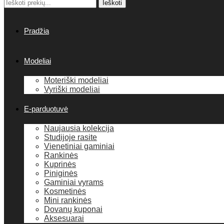
Ieškoti:
Ieškoti
Pradžia
Modeliai
Moteriški modeliai
Vyriški modeliai
E-parduotuvė
Naujausia kolekcija
Studijoje rasite
Vienetiniai gaminiai
Rankinės
Kuprinės
Piniginės
Gaminiai vyrams
Kosmetinės
Mini rankinės
Dovanų kuponai
Aksesuarai