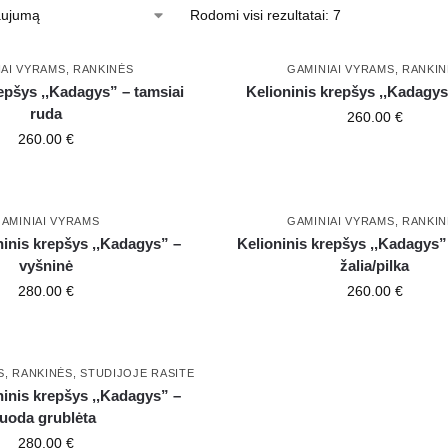
Rodomi visi rezultatai: 7
IAI VYRAMS
,
RANKINĖS
GAMINIAI VYRAMS
,
RANKIN
epšys ,,Kadagys” – tamsiai
Kelioninis krepšys ,,Kadagys
ruda
260.00
€
260.00
€
AMINIAI VYRAMS
GAMINIAI VYRAMS
,
RANKIN
oninis krepšys ,,Kadagys” –
Kelioninis krepšys ,,Kadagys”
vyšninė
žalia/pilka
280.00
€
260.00
€
S
,
RANKINĖS
,
STUDIJOJE RASITE
oninis krepšys ,,Kadagys” –
juoda grublėta
280.00
€