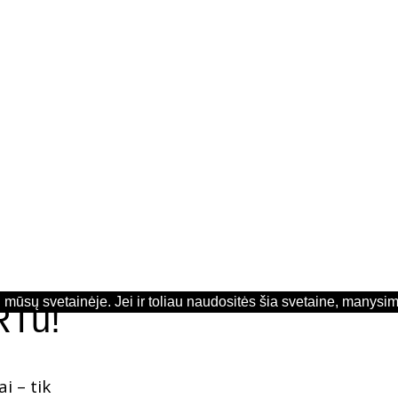
mūsų svetainėje. Jei ir toliau naudositės šia svetaine, manysim
RTu!
i – tik