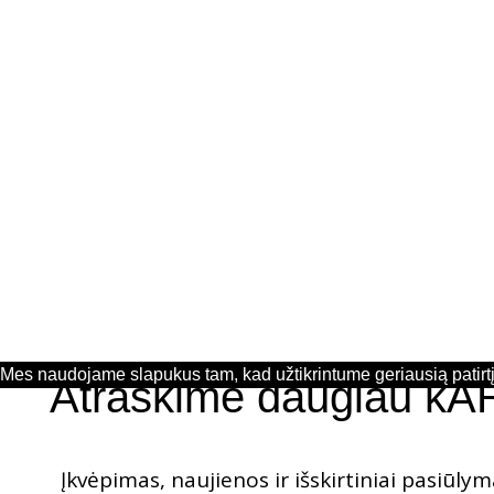
Mes naudojame slapukus tam, kad užtikrintume geriausią patirtį 
Atraskime daugiau kA
Įkvėpimas, naujienos ir išskirtiniai pasiūlyma