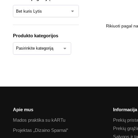
Produkto kategorijos
Apie mus
Informacija
Mados praktika su kARTu
Prekių pris
Prekių grąž
Projektas „Dizaino Sparnai“
Sąlygos ir t