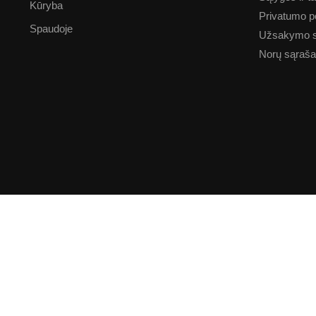
Kūryba
Privatumo po
Spaudoje
Užsakymo 
Norų sąraš