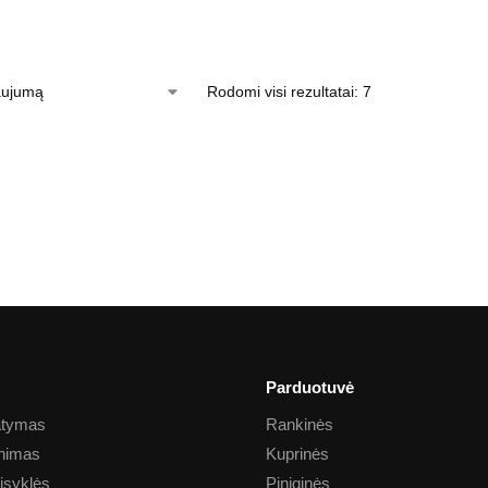
Rodomi visi rezultatai: 7
Parduotuvė
tatymas
Rankinės
inimas
Kuprinės
aisyklės
Piniginės