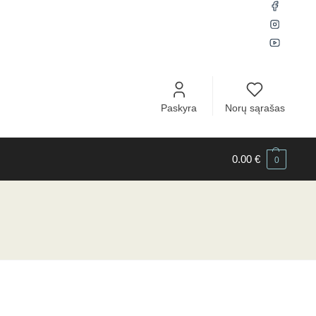
Paskyra
Norų sąrašas
0.00
€
0