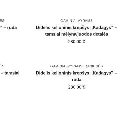
ĖS
GAMINIAI VYRAMS
” – ruda
Didelis kelioninis krepšys ,,Kadagys” –
tamsiai mėlyna/juodos detalės
280.00
€
ĖS
GAMINIAI VYRAMS
,
RANKINĖS
 – tamsiai
Didelis kelioninis krepšys ,,Kadagys” –
ruda
280.00
€