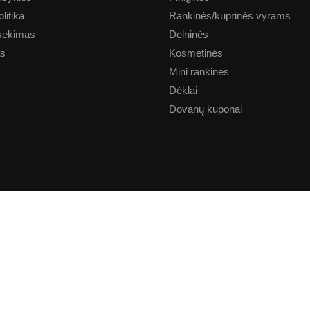
litika
Rankinės/kuprinės vyrams
sekimas
Delninės
as
Kosmetinės
Mini rankinės
Dėklai
Dovanų kuponai