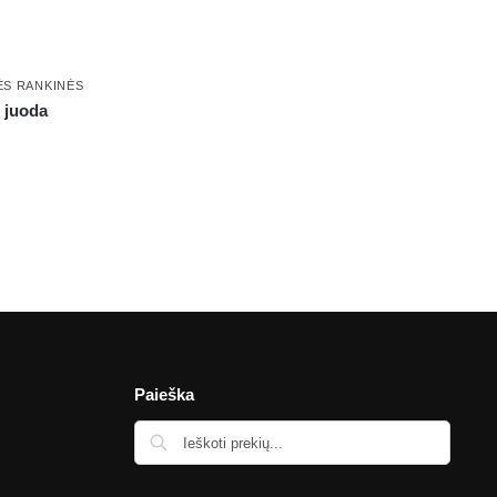
ĖS RANKINĖS
 juoda
Paieška