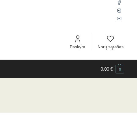
Paskyra
Norų sąrašas
0.00
€
0