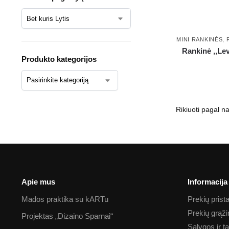
MINI RANKINĖS
,
Rankinė ,,Le
Produkto kategorijos
Apie mus
Informacija
Mados praktika su kARTu
Prekių pris
Prekių grąž
Projektas „Dizaino Sparnai“
Sąlygos ir t