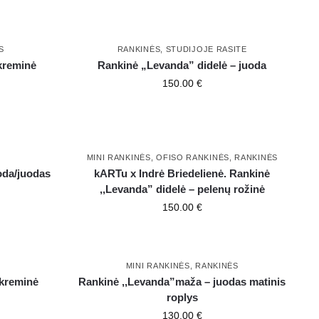
S
RANKINĖS
,
STUDIJOJE RASITE
kreminė
Rankinė „Levanda” didelė – juoda
150.00
€
MINI RANKINĖS
,
OFISO RANKINĖS
,
RANKINĖS
oda/juodas
kARTu x Indrė Briedelienė. Rankinė
,,Levanda” didelė – pelenų rožinė
150.00
€
MINI RANKINĖS
,
RANKINĖS
 kreminė
Rankinė ,,Levanda”maža – juodas matinis
roplys
130.00
€