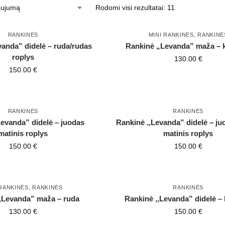
Rodomi visi rezultatai: 11
RANKINĖS
MINI RANKINĖS
,
RANKINĖ
anda” didelė – ruda/rudas
Rankinė „Levanda” maža – 
roplys
130.00
€
150.00
€
RANKINĖS
RANKINĖS
evanda” didelė – juodas
Rankinė ,,Levanda” didelė – ju
matinis roplys
matinis roplys
150.00
€
150.00
€
 RANKINĖS
,
RANKINĖS
RANKINĖS
,,Levanda” maža – ruda
Rankinė ,,Levanda” didelė –
130.00
€
150.00
€