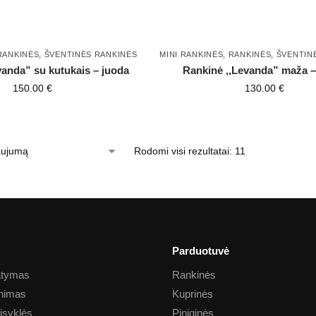
RANKINĖS
,
ŠVENTINĖS RANKINĖS
MINI RANKINĖS
,
RANKINĖS
,
ŠVENTIN
vanda” su kutukais – juoda
Rankinė ,,Levanda” maža –
150.00
€
130.00
€
Rodomi visi rezultatai: 11
Parduotuvė
tatymas
Rankinės
inimas
Kuprinės
aisyklės
Piniginės